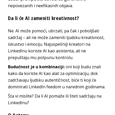
nepovezanih i neefikasnih objava.
Da li će AI zameniti kreativnost?
Ne. AI može pomoći, ubrzati, pa čak i poboljšati
sadržaj – ali ne može zameniti ljudsku kreativnost,
iskustvo i emociju. Najuspešniji kreatori na
LinkedInu koriste AI kao asistenta, ali ne
prepuštaju mu potpunu kontrolu.
Budućnost je u kombinaciji:
oni koji budu znali
kako da koriste AI kao alat za optimizaciju, dok
zadržavaju ljudsku autentičnost, biće ti koji će
dominirati LinkedIn feedom u narednim godinama.
Šta vi mislite? Da li AI pomaže ili šteti sadržaju na
LinkedInu?