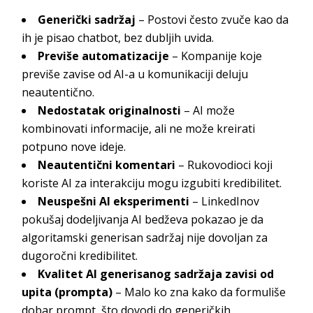
Generički sadržaj
– Postovi često zvuče kao da
ih je pisao chatbot, bez dubljih uvida.
Previše automatizacije
– Kompanije koje
previše zavise od AI-a u komunikaciji deluju
neautentično.
Nedostatak originalnosti
– AI može
kombinovati informacije, ali ne može kreirati
potpuno nove ideje.
Neautentični komentari
– Rukovodioci koji
koriste AI za interakciju mogu izgubiti kredibilitet.
Neuspešni AI eksperimenti
– LinkedInov
pokušaj dodeljivanja AI bedževa pokazao je da
algoritamski generisan sadržaj nije dovoljan za
dugoročni kredibilitet.
Kvalitet AI generisanog sadržaja zavisi od
upita (prompta)
– Malo ko zna kako da formuliše
dobar prompt, što dovodi do generičkih,