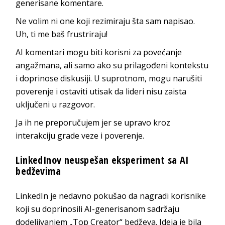
generisane komentare.
Ne volim ni one koji rezimiraju šta sam napisao.
Uh, ti me baš frustriraju!
AI komentari mogu biti korisni za povećanje
angažmana, ali samo ako su prilagođeni kontekstu
i doprinose diskusiji. U suprotnom, mogu narušiti
poverenje i ostaviti utisak da lideri nisu zaista
uključeni u razgovor.
Ja ih ne preporučujem jer se upravo kroz
interakciju grade veze i poverenje.
LinkedInov neuspešan eksperiment sa AI
bedževima
LinkedIn je nedavno pokušao da nagradi korisnike
koji su doprinosili AI-generisanom sadržaju
dodeljivanjem „Top Creator“ bedževa. Ideja je bila