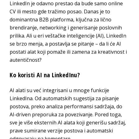
LinkedIn je odavno prestao da bude samo online
CV ili mesto gde tražimo posao. Danas je to
dominantna B2B platforma, ključna za lično
brendiranje, networking i generisanje poslovnih
prilika. Ali u eri veštačke inteligencije (AI), LinkedIn
se brzo menja, a postavlja se pitanje – da li će AI
postati alat koji pomaže ili zamena za kreativnost i
autentičnost?
Ko koristi AI na LinkedInu?
AI alati su već integrisani u mnoge funkcije
LinkedIna. Od automatskih sugestija za pisanje
postova, preko analiza performansi sadržaja, do
AI-driven preporuka za povezivanje. Pored toga,
sve je više eksternih AI alata koji generišu sadržaj,
prave sumirane verzije postova i automatski
odgovaraju na komentare.