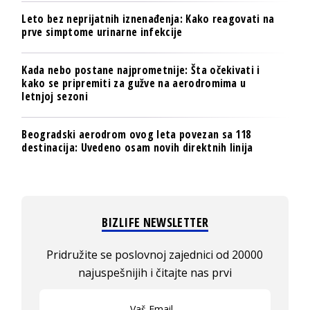
Leto bez neprijatnih iznenađenja: Kako reagovati na
prve simptome urinarne infekcije
Kada nebo postane najprometnije: Šta očekivati i
kako se pripremiti za gužve na aerodromima u
letnjoj sezoni
Beogradski aerodrom ovog leta povezan sa 118
destinacija: Uvedeno osam novih direktnih linija
BIZLIFE NEWSLETTER
Pridružite se poslovnoj zajednici od 20000
najuspešnijih i čitajte nas prvi