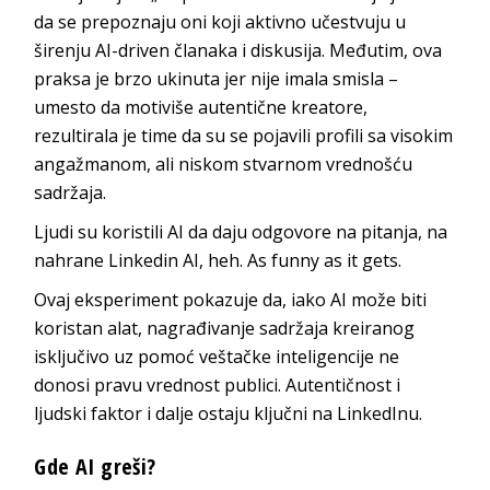
da se prepoznaju oni koji aktivno učestvuju u
širenju AI-driven članaka i diskusija. Međutim, ova
praksa je brzo ukinuta jer nije imala smisla –
umesto da motiviše autentične kreatore,
rezultirala je time da su se pojavili profili sa visokim
angažmanom, ali niskom stvarnom vrednošću
sadržaja.
Ljudi su koristili AI da daju odgovore na pitanja, na
nahrane Linkedin AI, heh. As funny as it gets.
Ovaj eksperiment pokazuje da, iako AI može biti
koristan alat, nagrađivanje sadržaja kreiranog
isključivo uz pomoć veštačke inteligencije ne
donosi pravu vrednost publici. Autentičnost i
ljudski faktor i dalje ostaju ključni na LinkedInu.
Gde AI greši?