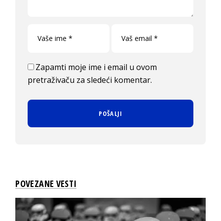
Zapamti moje ime i email u ovom
pretraživaču za sledeći komentar.
POVEZANE VESTI