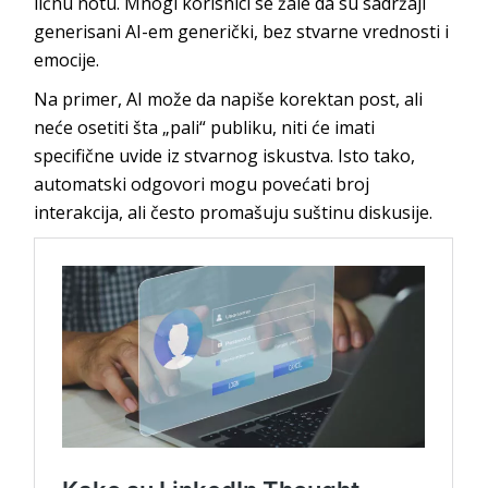
ličnu notu. Mnogi korisnici se žale da su sadržaji
generisani AI-em generički, bez stvarne vrednosti i
emocije.
Na primer, AI može da napiše korektan post, ali
neće osetiti šta „pali“ publiku, niti će imati
specifične uvide iz stvarnog iskustva. Isto tako,
automatski odgovori mogu povećati broj
interakcija, ali često promašuju suštinu diskusije.