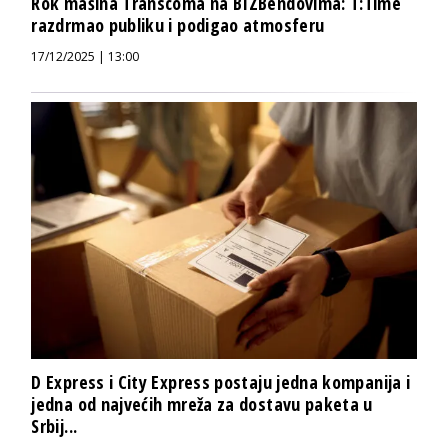
Rok mašina Transcoma na BIZBendovima: T:Time
razdrmao publiku i podigao atmosferu
17/12/2025 | 13:00
D Express i City Express postaju jedna kompanija i
jedna od najvećih mreža za dostavu paketa u
Srbij...