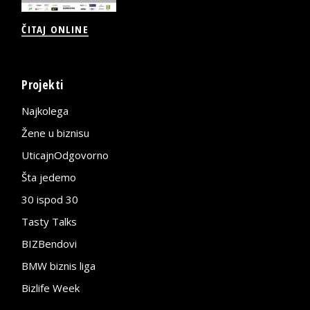
ČITAJ ONLINE
Projekti
Najkolega
Žene u biznisu
UticajnOdgovorno
Šta jedemo
30 ispod 30
Tasty Talks
BIZBendovi
BMW biznis liga
Bizlife Week