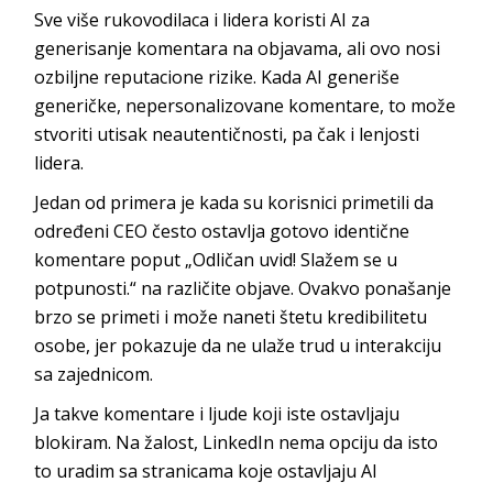
Sve više rukovodilaca i lidera koristi AI za
generisanje komentara na objavama, ali ovo nosi
ozbiljne reputacione rizike. Kada AI generiše
generičke, nepersonalizovane komentare, to može
stvoriti utisak neautentičnosti, pa čak i lenjosti
lidera.
Jedan od primera je kada su korisnici primetili da
određeni CEO često ostavlja gotovo identične
komentare poput „Odličan uvid! Slažem se u
potpunosti.“ na različite objave. Ovakvo ponašanje
brzo se primeti i može naneti štetu kredibilitetu
osobe, jer pokazuje da ne ulaže trud u interakciju
sa zajednicom.
Ja takve komentare i ljude koji iste ostavljaju
blokiram. Na žalost, LinkedIn nema opciju da isto
to uradim sa stranicama koje ostavljaju AI