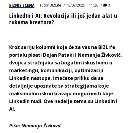
BIZNIS SCENA
autor
BIZLife
18/02/2025 | 11:26
0
LinkedIn i AI: Revolucija ili još jedan alat u
rukama kreatora?
Kroz seriju kolumni koje će za vas na BIZLife
portalu pisati Dejan Pataki i Nemanja Živković,
dvojica stručnjaka sa bogatim iskustvom u
marketingu, komunikaciji, optimizaciji
LinkedIn nastupa, imaćete priliku da se
detaljnije upoznate sa strategijama koje
maksimalno iskorišćavaju mogućnosti koje
LinkedIn nudi. Ove nedelje tema su LinkedIn i
AI.
Piše: Nemanja Živković