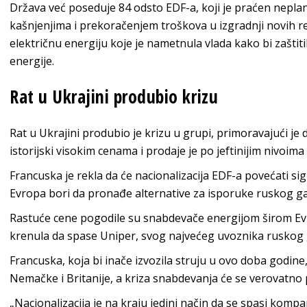
Država već poseduje 84 odsto EDF-a, koji je praćen neplan
kašnjenjima i prekoračenjem troškova u izgradnji novih re
električnu energiju koje je nametnula vlada kako bi zaštit
energije.
Rat u Ukrajini produbio krizu
Rat u Ukrajini produbio je krizu u grupi, primoravajući je 
istorijski visokim cenama i prodaje je po jeftinijim nivoi
Francuska je rekla da će nacionalizacija EDF-a povećati si
Evropa bori da pronađe alternative za isporuke ruskog ga
Rastuće cene pogodile su snabdevače energijom širom Ev
krenula da spase Uniper, svog najvećeg uvoznika ruskog 
Francuska, koja bi inače izvozila struju u ovo doba godine,
Nemačke i Britanije, a kriza snabdevanja će se verovatno 
„Nacionalizacija je na kraju jedini način da se spasi kompa