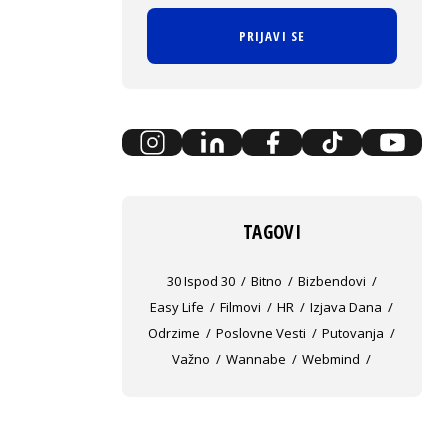
PRIJAVI SE
TAGOVI
30 Ispod 30
Bitno
Bizbendovi
Easy Life
Filmovi
HR
Izjava Dana
Odrzime
Poslovne Vesti
Putovanja
Važno
Wannabe
Webmind