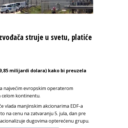
ođača struje u svetu, platiće
9,85 milijardi dolara) kako bi preuzela
lja najvećim evropskim operaterom
 celom kontinentu.
a će vlada manjinskim akcionarima EDF-a
sto na cenu na zatvaranju 5. jula, dan pre
 nacionalizuje dugovima opterećenu grupu.