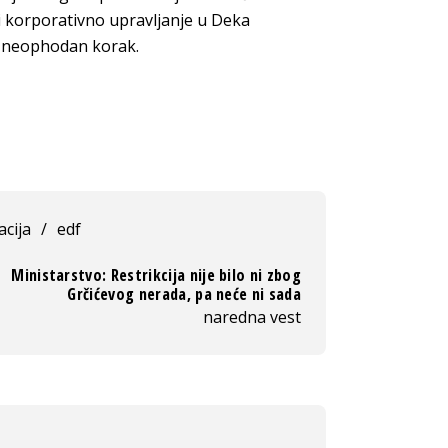
 i korporativno upravljanje u Deka
li neophodan korak.
acija
/
edf
Ministarstvo: Restrikcija nije bilo ni zbog
Grčićevog nerada, pa neće ni sada
naredna vest