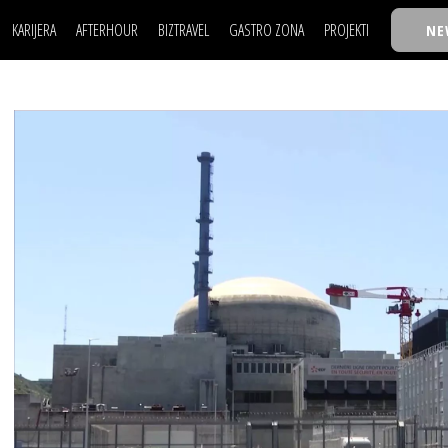
KARIJERA
AFTERHOUR
BIZTRAVEL
GASTRO ZONA
PROJEKTI
NE
POSAO
FILM I SCENA
NAJKOLEGA
LJUDI (HR)
KNJIGE
TASTY TALKS
POSAO
FILM I SCENA
NAJKOLEGA
JE
MOJ UGAO
AUTO SVET
30 ISPOD 30
LJUDI (HR)
KNJIGE
TASTY TALKS
USAVRŠAVANJE
STIL
BACK TO OFFIC
JE
MOJ UGAO
AUTO SVET
30 ISPOD 30
KNOW-HOW
WELLBEING
BIZBENDOVI
USAVRŠAVANJE
STIL
BACK TO OFFIC
BIZKOLEGIJUM
KNOW-HOW
WELLBEING
BIZBENDOVI
BMW BIZNIS LIG
BIZKOLEGIJUM
BIZLIFE WEEK
BMW BIZNIS LIG
IZJAVA GODINE
BIZLIFE WEEK
IZJAVA GODINE