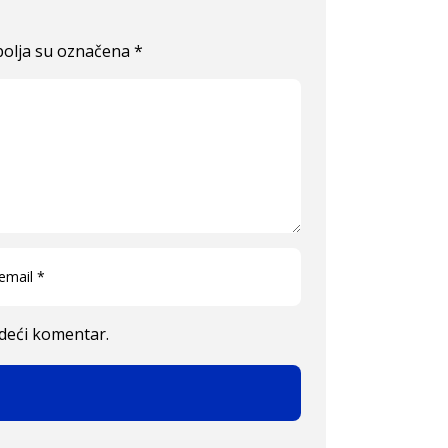
olja su označena
*
edeći komentar.