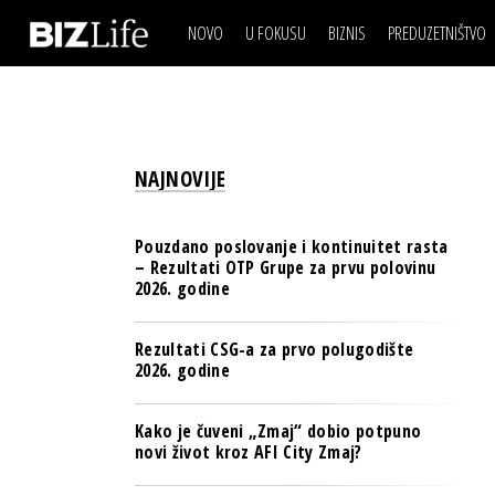
NOVO
U FOKUSU
BIZNIS
PREDUZETNIŠTVO
IZJAVA DANA
BIZNIS SCENA
VIDEO
REAL ESTATE
IZJAVA DANA
BIZNIS SCENA
BREND I KOMUNIKACI
VIDEO
REAL ESTATE
ESG & ENERGY
NAJNOVIJE
BREND I KOMUNIKACI
BANKE
ESG & ENERGY
OSIGURANJE
Pouzdano poslovanje i kontinuitet rasta
BANKE
– Rezultati OTP Grupe za prvu polovinu
TECH I AI
2026. godine
OSIGURANJE
BIZNIS & SPORT
TECH I AI
Rezultati CSG-a za prvo polugodište
PULS REGIONA
2026. godine
BIZNIS & SPORT
NOVO NA RAFU
PULS REGIONA
Kako je čuveni „Zmaj“ dobio potpuno
novi život kroz AFI City Zmaj?
NOVO NA RAFU