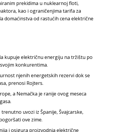
iranim prekidima u nuklearnoj floti,
aktora, kao i ograničenjima tarifa za
ila domaćinstva od rastućih cena električne
da kupuje električnu energiju na tržištu po
ma svojim konkurentima.
gurnost njenih energetskih rezervi dok se
sa, prenosi Rojters.
rope, a Nemačka je ranije ovog meseca
gasa.
 trenutno uvozi iz Španije, Švajcarske,
pogoršati ove zime.
nija i osigura proizvodnja električne