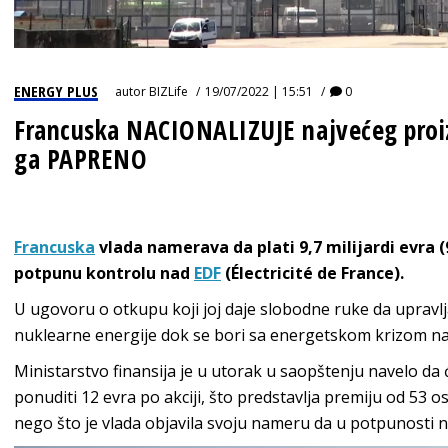
ENERGY PLUS
autor
BIZLife
19/07/2022 | 15:51
0
Francuska NACIONALIZUJE najvećeg proizv
ga PAPRENO
Francuska
vlada namerava da plati 9,7 milijardi evra (
potpunu kontrolu nad
EDF
(Électricité de France).
U ugovoru o otkupu koji joj daje slobodne ruke da uprav
nuklearne energije dok se bori sa energetskom krizom na
Ministarstvo finansija je u utorak u saopštenju navelo d
ponuditi 12 evra po akciji, što predstavlja premiju od 53 o
nego što je vlada objavila svoju nameru da u potpunosti