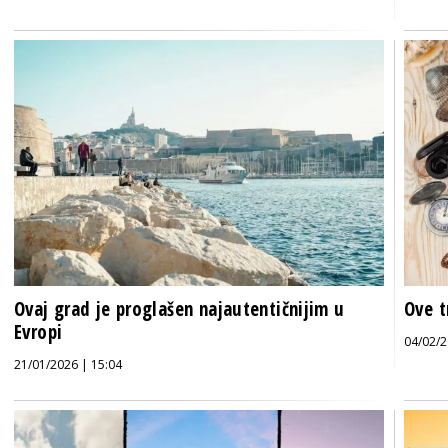
Ovaj grad je proglašen najautentičnijim u
Ove t
Evropi
04/02/2
21/01/2026 | 15:04