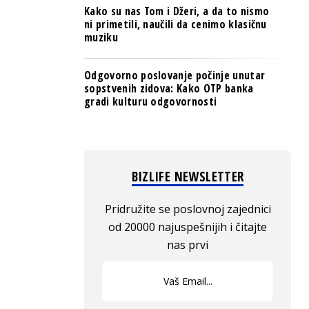
Kako su nas Tom i Džeri, a da to nismo
ni primetili, naučili da cenimo klasičnu
muziku
Odgovorno poslovanje počinje unutar
sopstvenih zidova: Kako OTP banka
gradi kulturu odgovornosti
BIZLIFE NEWSLETTER
Pridružite se poslovnoj zajednici
od 20000 najuspešnijih i čitajte
nas prvi