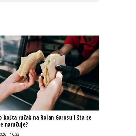
o košta ručak na Rolan Garosu i šta se
še naručuje?
026 | 10:33