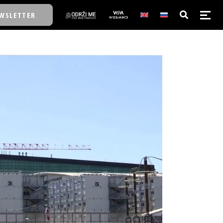
WSLETTER
E/SCHOOL
E/SCHOOL
A
A