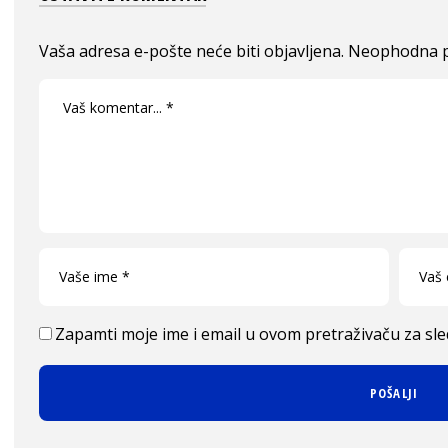
Vaša adresa e-pošte neće biti objavljena.
Neophodna p
Zapamti moje ime i email u ovom pretraživaču za sl