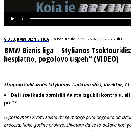
00:00
VIDEO
BMW BIZNIS LIGA
autor
BIZLife
15/07/2021 | 12:28
0
,
BMW Biznis liga – Stylianos Tsoktouridis:
besplatno, pogotovo uspeh“ (VIDEO)
Stilijano Cokturidis (Stylianos Tsoktouridis), direktor, Al
Da li ste ikada pomislili da ste izgubili kontrolu, al
put”?
U poslovnom životu zaista mi se mnogo puta dogodilo da izg
procesa. Kako godine prolaze, shvatam da se to dešava kad go