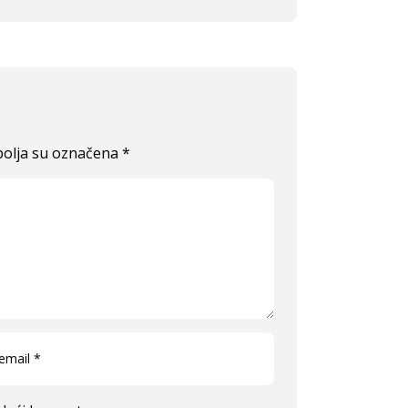
olja su označena
*