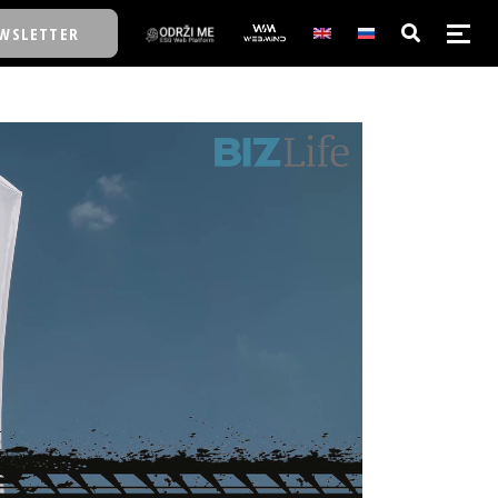
WSLETTER
E/SCHOOL
E/SCHOOL
A
A