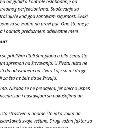
aha od gubitka kontrole oslobađanje od
erealnog perfekcionizma. Suočavanje sa
trašujuće kad god zahtevam sigurnost. Svaki
i ponovo se vratim na pravi put. Ono što me je
gađa i odmah preduzmem adekvatne mere.
ona?
se približim tituli šampiona u bilo čemu što
em spreman na žrtvovanja. U životu ništa ne
ti da odustanem od stvari koje su mi drage
za šta ne žele da se žrtvuju.
evima. Nikada se ne predajem, jer obično uspeh
centrisan i nastavljam sa pokušajima da
zaista strastven u onome što jako volim da
usavršavati svoje veštine. Drugi važan faktor za