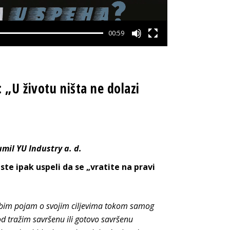
00:59
 „U životu ništa ne dolazi
umil YU Industry a. d.
i ste ipak uspeli da se „vratite na pravi
ubim pojam o svojim ciljevima tokom samog
d tražim savršenu ili gotovo savršenu