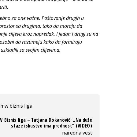
iti.
sebno za one važne. Poštovanje drugih u
 prostor sa drugima, tako da moraju da
je ciljeva kroz napredak. I jedan i drugi su na
posobni da razumeju kako da formiraju
uskladili sa svojim ciljevima.
mw biznis liga
 Biznis liga – Tatjana Đokanović: „Na duže
staze iskustvo ima prednost“ (VIDEO)
naredna vest