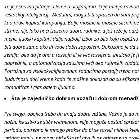
To je osnovno pitanje dileme o ulaganjima, koja menja ravnotež
veštačkoj inteligenciji. Međutim, mogu biti optužen da sam pripa
kao pravi kapital kompanija. Bolje mašine ili mašine sličnih p
strane, nije lako naći izuzetno dobre radnike, a još teže je odr
mene, ljudski kapital i dalje najbolji izbor za bilo koju usp
biti dobre samo ako ih vode dobri zaposleni. Dokazano je da su 
zemlju, bilo da je ona u razvoju ili je već razvijena. Intuicija j
napredniji, a automatizacija zauzima veći deo rutinskih zadata
Potražnja za visokokvalifikovanim radnicima postoji; treba n
budućnosti doći vreme kada će mašine dokazati da su efikasni
romantičan i glas dajem ljudima.
Šta je zajedničko dobrom vozaču i dobrom menadž
Pre svega, obojica treba da imaju dobre veštine. Važno je da m
način. Iskustvo se stiče vremenom. Nije moguće postati spre
periodu; potrebno je mnogo prakse da bi se razvili njihovi kvali
veština imaju, ne mogu biti efikasni ako ih ne primene sa pravim