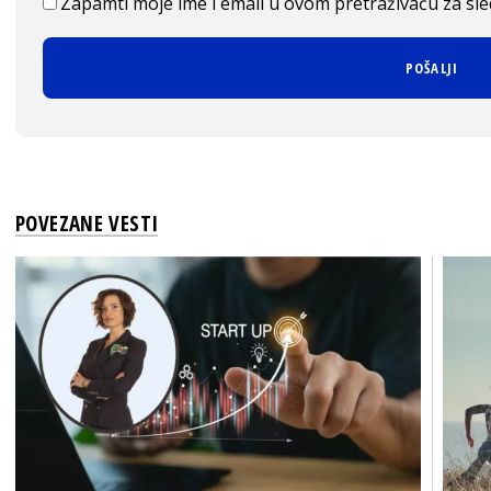
Zapamti moje ime i email u ovom pretraživaču za sl
POVEZANE VESTI