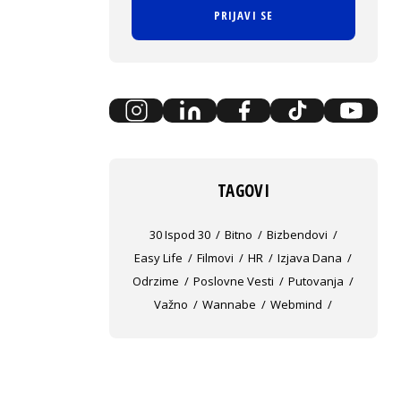
PRIJAVI SE
TAGOVI
30 Ispod 30
Bitno
Bizbendovi
Easy Life
Filmovi
HR
Izjava Dana
Odrzime
Poslovne Vesti
Putovanja
Važno
Wannabe
Webmind