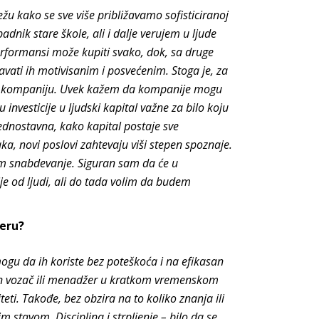
u kako se sve više približavamo sofisticiranoj
dnik stare škole, ali i dalje verujem u ljude
erformansi može kupiti svako, dok, sa druge
žavati ih motivisanim i posvećenim. Stoga je, za
ešnu kompaniju. Uvek kažem da kompanije mogu
investicije u ljudski kapital važne za bilo koju
e jednostavna, kako kapital postaje sve
ka, novi poslovi zahtevaju viši stepen spoznaje.
am snabdevanje. Siguran sam da će u
je od ljudi, ali do tada volim da budem
eru?
ogu da ih koriste bez poteškoća i na efikasan
tan vozač ili menadžer u kratkom vremenskom
teti. Takođe, bez obzira na to koliko znanja ili
 stavom. Disciplina i strpljenje – bilo da se