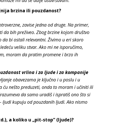
 pomaže mi da se dalje usavršavam.
ažnija brzina ili pouzdanost?
troverzne, zavise jedna od druge. Na primer,
i da bih preživeo. Zbog brzine kojom društvo
 da bi ostali relevantni. Živimo u eri skoro
sledeću veliku stvar. Ako mi ne isporučimo,
om, moram da pratim promene i brzo ih
uzdanost vrlina i za ljude i za kompanije
janje obavezama je ključno i u poslu i u
ću nešto preduzeti, onda to moram i učiniti ili
drazumeva da samo uradiš i ispratiš ono što si
 – ljudi kupuju od pouzdanih ljudi. Ako nismo
.), a koliko u „pit-stop” (ljude)?