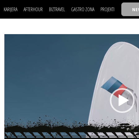
KARIJERA
AFTERHOUR
BIZTRAVEL
GASTRO ZONA
PROJEKTI
NE
POSAO
FILM I SCENA
NAJKOLEGA
LJUDI (HR)
KNJIGE
TASTY TALKS
POSAO
FILM I SCENA
NAJKOLEGA
JE
MOJ UGAO
AUTO SVET
30 ISPOD 30
Video
LJUDI (HR)
KNJIGE
TASTY TALKS
USAVRŠAVANJE
STIL
BACK TO OFFIC
Player
JE
MOJ UGAO
AUTO SVET
30 ISPOD 30
KNOW-HOW
WELLBEING
BIZBENDOVI
USAVRŠAVANJE
STIL
BACK TO OFFIC
BIZKOLEGIJUM
KNOW-HOW
WELLBEING
BIZBENDOVI
BMW BIZNIS LIG
BIZKOLEGIJUM
BIZLIFE WEEK
BMW BIZNIS LIG
IZJAVA GODINE
BIZLIFE WEEK
IZJAVA GODINE