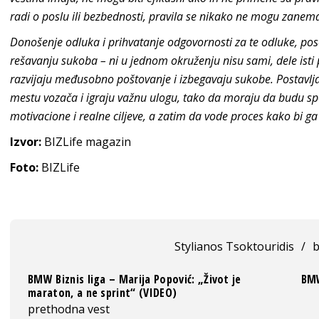
radi o poslu ili bezbednosti, pravila se nikako ne mogu zanemar
Donošenje odluka i prihvatanje odgovornosti za te odluke, po
rešavanju sukoba – ni u jednom okruženju nisu sami, dele isti
razvijaju međusobno poštovanje i izbegavaju sukobe. Postavljan
mestu vozača i igraju važnu ulogu, tako da moraju da budu s
motivacione i realne ciljeve, a zatim da vode proces kako bi ga 
Izvor:
BIZLife magazin
Foto:
BIZLife
Stylianos Tsoktouridis
/
b
BMW Biznis liga – Marija Popović: „Život je
BMW
maraton, a ne sprint“ (VIDEO)
prethodna vest