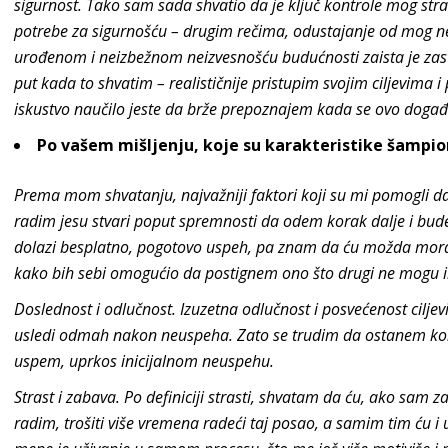
sigurnost. Tako sam sada shvatio da je ključ kontrole mog str
potrebe za sigurnošću – drugim rečima, odustajanje od mog n
urođenom i neizbežnom neizvesnošću budućnosti zaista je zas
put kada to shvatim – realističnije pristupim svojim ciljevima 
iskustvo naučilo jeste da brže prepoznajem kada se ovo do
Po vašem mišljenju, koje su karakteristike šampi
Prema mom shvatanju, najvažniji faktori koji su mi pomogli da 
radim jesu stvari poput spremnosti da odem korak dalje i bud
dolazi besplatno, pogotovo uspeh, pa znam da ću možda mora
kako bih sebi omogućio da postignem ono što drugi ne mogu ili 
Doslednost i odlučnost. Izuzetna odlučnost i posvećenost cilj
usledi odmah nakon neuspeha. Zato se trudim da ostanem kon
uspem, uprkos inicijalnom neuspehu.
Strast i zabava. Po definiciji strasti, shvatam da ću, ako sam 
radim, trošiti više vremena radeći taj posao, a samim tim ću i 