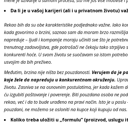
mene je uživanje u samom procesu, što me još više motiviše i
Da li je u vašoj karijeri (ali i u privatnom životu) v
Rekao bih da su obe karakteristike podjednako važne. Iako kon
kada govorimo o brzini, saznao sam da moram brzo razmišljat
napreduje – ljudi i kompanije moraju učiniti sve što je potrebno
trenutnog zadovoljstva, gde potrošači ne čekaju tako strpljivo 
konkurenti hoće. U svom životu se suočavam sa istom potreb
usvojim da bih preživeo.
Međutim, brzina nije ništa bez pouzdanosti.
Verujem da je po
koje žele da napreduju u konkurentnom okruženju.
Upravl
životu. Zasniva se na osnovnim postulatima, jer kada kažem da 
ću izgubiti poštovanje i poverenje. Biti pouzdana osoba ne po
rekao, već i da to bude urađeno na pravi način. Isto je u poslu
pouzdani, ne možemo se osloniti na kupce koji kupuju od nas.
Koliko treba uložiti u „formulu” (proizvod, uslugu itd