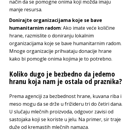
način da se pomogne onima koji možda imaju
manje resursa.
Donirajte organizacijama koje se bave
humanitarnim radom
: Ako imate veće količine
hrane, razmislite o doniranju lokalnim
organizacijama koje se bave humanitarnim radom.
Mnoge organizacije prihvataju donacije hrane
kako bi pomogle onima kojima je to potrebno.
Koliko dugo je bezbedno da jedemo
hranu koja nam je ostala od praznika?
Prema agenciji za bezbednost hrane, kuvana riba i
meso mogu da se drže u frižideru tri do četiri dana.
U slučaju mlečnih proizvoda, odgovor zavisi od
sastojaka koji se koriste u jelu. Na primer, sir traje
duže od kremastih mlečnih namaza.