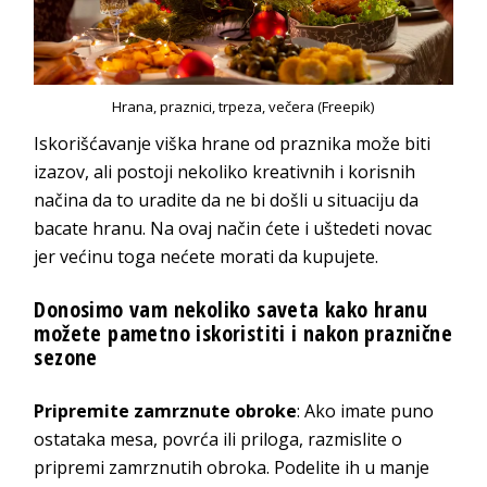
Hrana, praznici, trpeza, večera (Freepik)
Iskorišćavanje viška hrane od praznika može biti
izazov, ali postoji nekoliko kreativnih i korisnih
načina da to uradite da ne bi došli u situaciju da
bacate hranu. Na ovaj način ćete i uštedeti novac
jer većinu toga nećete morati da kupujete.
Donosimo vam nekoliko saveta kako hranu
možete pametno iskoristiti i nakon praznične
sezone
Pripremite zamrznute obroke
: Ako imate puno
ostataka mesa, povrća ili priloga, razmislite o
pripremi zamrznutih obroka. Podelite ih u manje