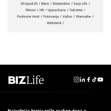
30 Ispod 30
Bitno
Bizbendovi
Easy Life
Filmovi
HR
Izjava Dana
Odrzime
Poslovne Vesti
Putovanja
Važno
Wannabe
Webmind
Najvažnije biznis priče svakog dana u