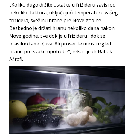
„Koliko dugo držite ostatke u frižideru zavisi od
nekoliko faktora, uključujući temperaturu vašeg
frižidera, svežinu hrane pre Nove godine.
Bezbedno je držati hranu nekoliko dana nakon
Nove godine, sve dok je u frižideru i dok se
pravilno tamo čuva. Ali proverite miris i izgled
hrane pre svake upotrebe“, rekao je dr Babak
Ašrafi.