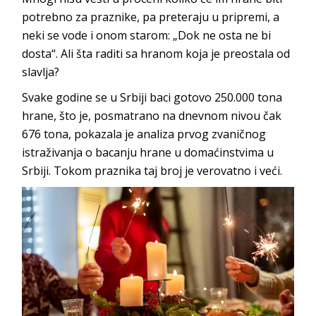
potrebno za praznike, pa preteraju u pripremi, a
neki se vode i onom starom: „Dok ne osta ne bi
dosta“. Ali šta raditi sa hranom koja je preostala od
slavlja?
Svake godine se u Srbiji baci gotovo 250.000 tona
hrane, što je, posmatrano na dnevnom nivou čak
676 tona, pokazala je analiza prvog zvaničnog
istraživanja o bacanju hrane u domaćinstvima u
Srbiji. Tokom praznika taj broj je verovatno i veći.