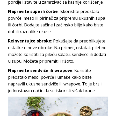
porcije i stavite u zamrzivač za kasnije korišćenje.
Napravite supe ili čorbe
: Iskoristite preostalo
povrće, meso ili pirinač za pripremu ukusnih supa
ili čorbi. Dodajte začine i začinsko bilje kako biste
dobili raznolike ukuse.
Reinventujte obroke
: Pokušajte da preoblikujete
ostatke u nove obroke. Na primer, ostatak piletine
možete koristiti za pileću salatu, sendviče ili dodati
u supu. Možete pripremiti i rižoto.
Napravite sendviče ili wrapove
: Koristite
preostalo meso, povrće i umake kako biste
napravili ukusne sendviče ili wrapove. To je brz i
jednostavan način da se iskoristi višak hrane.