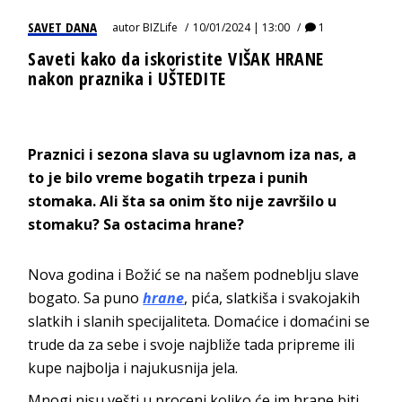
SAVET DANA
autor
BIZLife
10/01/2024 | 13:00
1
Saveti kako da iskoristite VIŠAK HRANE
nakon praznika i UŠTEDITE
Praznici i sezona slava su uglavnom iza nas, a
to je bilo vreme bogatih trpeza i punih
stomaka. Ali šta sa onim što nije završilo u
stomaku? Sa ostacima hrane?
Nova godina i Božić se na našem podneblju slave
bogato. Sa puno
hrane
, pića, slatkiša i svakojakih
slatkih i slanih specijaliteta. Domaćice i domaćini se
trude da za sebe i svoje najbliže tada pripreme ili
kupe najbolja i najukusnija jela.
Mnogi nisu vešti u proceni koliko će im hrane biti