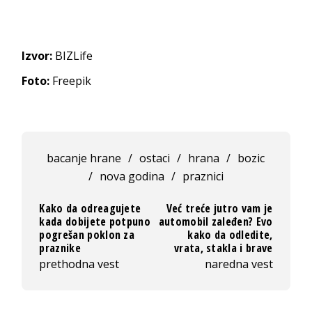
Izvor:
BIZLife
Foto:
Freepik
bacanje hrane
/
ostaci
/
hrana
/
bozic
/
nova godina
/
praznici
Kako da odreagujete
Već treće jutro vam je
kada dobijete potpuno
automobil zaleđen? Evo
pogrešan poklon za
kako da odledite,
praznike
vrata, stakla i brave
prethodna vest
naredna vest