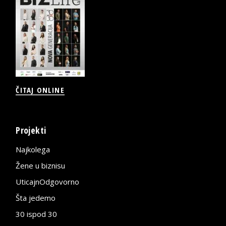
ČITAJ ONLINE
Projekti
Najkolega
Žene u biznisu
UticajnOdgovorno
Šta jedemo
30 ispod 30