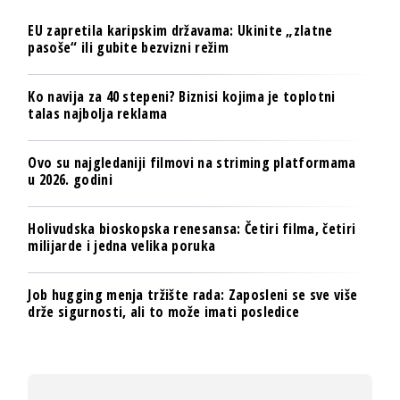
EU zapretila karipskim državama: Ukinite „zlatne
pasoše“ ili gubite bezvizni režim
Ko navija za 40 stepeni? Biznisi kojima je toplotni
talas najbolja reklama
Ovo su najgledaniji filmovi na striming platformama
u 2026. godini
Holivudska bioskopska renesansa: Četiri filma, četiri
milijarde i jedna velika poruka
Job hugging menja tržište rada: Zaposleni se sve više
drže sigurnosti, ali to može imati posledice