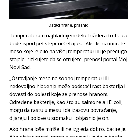
Ostaci hrane, praznici
Temperatura u najhladnijem delu frižidera treba da
bude ispod pet stepeni Celzijusa. Ako konzumirate
meso koje je bilo na višoj temperaturi ili je predugo
stajalo, rizikujete da se otrujete, prenosi portal Moj
Novi Sad.
„Ostavljanje mesa na sobnoj temperaturi ili
nedovoljno hlađenje može podstaći rast bakterija i
dovesti do bolesti koje se prenose hranom.
Određene bakterije, kao što su salmonela i E. coli,
mogu da rastu u mesu i da izazovu povraćanje,
dijareju i bolove u stomaku“, objasnio je on.
Ako hrana loše miriše ili ne izgleda dobro, bacite je.
Ako niste sigurni, ponovo se savetuje da je bacite.