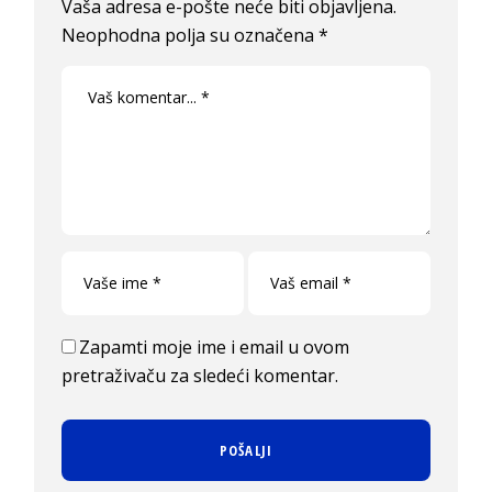
Vaša adresa e-pošte neće biti objavljena.
Neophodna polja su označena
*
Zapamti moje ime i email u ovom
pretraživaču za sledeći komentar.