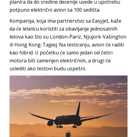
planira da do sredine decenije uvede u upotrebu
potpuno električni avion sa 100 sedišta.
Kompanija, koja ima partnerstvo sa Easyjet, kaže
da će letelicu koristiti za obavljanje jednosatnih
letova kao što su London-Pariz, Njujork-Vašington
ili Hong Kong-Tajpej. Na testiranju, avion će raditi
kao hibrid. U početku će samo jedan od četiri
motora biti zamenjen električnim, a drugi će
uslediti ako testovi budu uspešni.