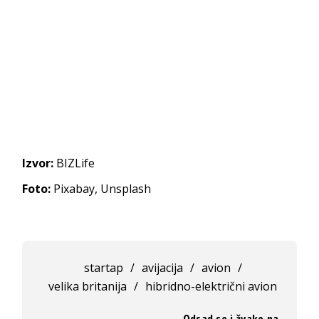
Izvor:
BIZLife
Foto:
Pixabay, Unsplash
startap
/
avijacija
/
avion
/
velika britanija
/
hibridno-električni avion