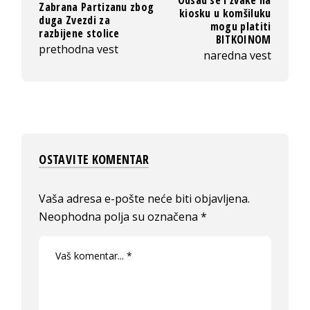
Odsad se i žvake na
Zabrana Partizanu zbog
kiosku u komšiluku
duga Zvezdi za
mogu platiti
razbijene stolice
BITKOINOM
prethodna vest
naredna vest
OSTAVITE KOMENTAR
Vaša adresa e-pošte neće biti objavljena.
Neophodna polja su označena
*