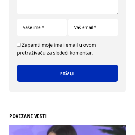
Zapamti moje ime i email u ovom
pretraživaču za sledeći komentar.
POVEZANE VESTI