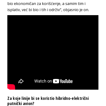
bio ekonomičan za korišćenje, a samim tim i
isplativ, već bi bio i tih i održiv“, objasnio je on.
Za koje linije bi se koristio hibridno-električni
putnički avion?