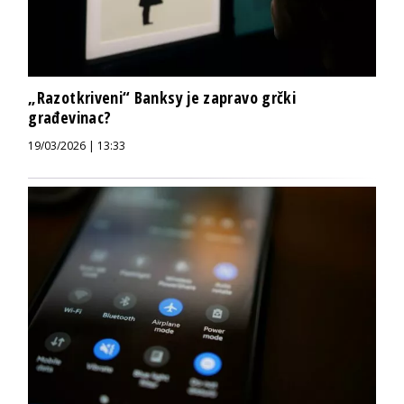
„Razotkriveni“ Banksy je zapravo grčki
građevinac?
19/03/2026 | 13:33