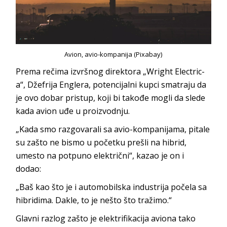
Avion, avio-kompanija (Pixabay)
Prema rečima izvršnog direktora „Wright Electric-
a“, Džefrija Englera, potencijalni kupci smatraju da
je ovo dobar pristup, koji bi takođe mogli da slede
kada avion uđe u proizvodnju.
„Kada smo razgovarali sa avio-kompanijama, pitale
su zašto ne bismo u početku prešli na hibrid,
umesto na potpuno električni“, kazao je on i
dodao:
„Baš kao što je i automobilska industrija počela sa
hibridima. Dakle, to je nešto što tražimo.“
Glavni razlog zašto je elektrifikacija aviona tako