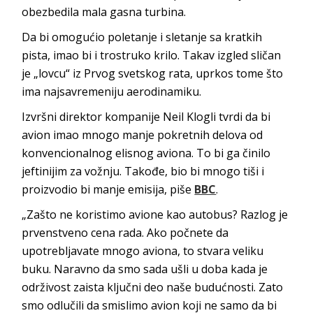
obezbedila mala gasna turbina.
Da bi omogućio poletanje i sletanje sa kratkih
pista, imao bi i trostruko krilo. Takav izgled sličan
je „lovcu“ iz Prvog svetskog rata, uprkos tome što
ima najsavremeniju aerodinamiku.
Izvršni direktor kompanije Neil Klogli tvrdi da bi
avion imao mnogo manje pokretnih delova od
konvencionalnog elisnog aviona. To bi ga činilo
jeftinijim za vožnju. Takođe, bio bi mnogo tiši i
proizvodio bi manje emisija, piše
BBC
.
„Zašto ne koristimo avione kao autobus? Razlog je
prvenstveno cena rada. Ako počnete da
upotrebljavate mnogo aviona, to stvara veliku
buku. Naravno da smo sada ušli u doba kada je
održivost zaista ključni deo naše budućnosti. Zato
smo odlučili da smislimo avion koji ne samo da bi