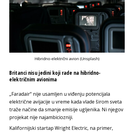
Hibridno-električni avion (Unsplash)
Britanci nisu jedini koji rade na hibridno-
električnim avionima
„Faradair“ nije usamljen u viđenju potencijala
električne avijacije u vreme kada vlade širom sveta
traže načine da smanje emisije ugljenika. Ni njegov
projekat nije najambiciozniji.
Kalifornijski startap Wright Electric, na primer,