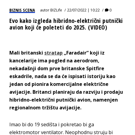
BIZNIS SCENA
autor
BIZLife
22/07/2022 | 10:22
0
Evo kako izgleda hibridno-električni putnički
avion koji će poleteti do 2025. (VIDEO)
Mali britanski
stratap
„Faradair“ koji iz
kancelarije ima pogled na aerodrom,
nekadašnji dom prve britanske Spitfire
eskadrile, nada se da će ispisati istoriju kao
jedan od pionira komercijalne električne
avijacije. Britanci planiraju da razviju i prodaju
hibridno-električni putnički avion, namenjen
regionalnom tržištu avijacije.
Imao bi do 19 sedišta i pokretao bi ga
elektromotor ventilator. Neophodnu struju bi