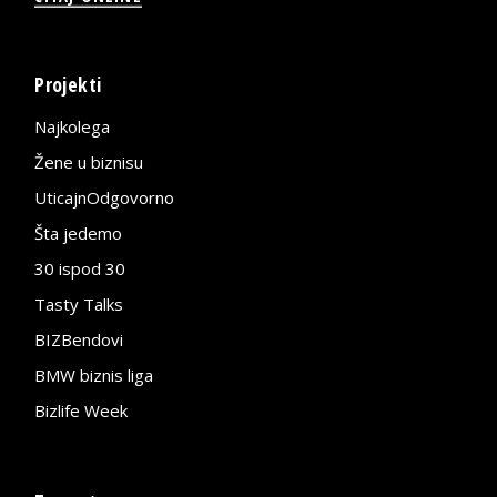
Projekti
Najkolega
Žene u biznisu
UticajnOdgovorno
Šta jedemo
30 ispod 30
Tasty Talks
BIZBendovi
BMW biznis liga
Bizlife Week