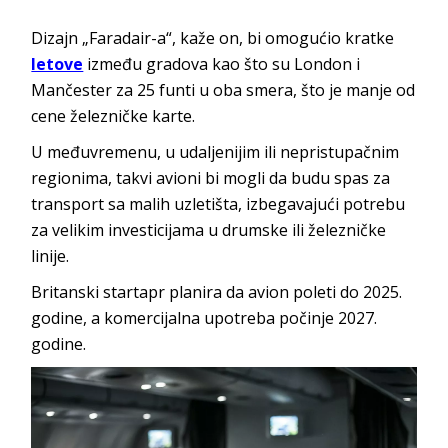
Dizajn „Faradair-a“, kaže on, bi omogućio kratke
letove
između gradova kao što su London i
Mančester za 25 funti u oba smera, što je manje od
cene železničke karte.
U međuvremenu, u udaljenijim ili nepristupačnim
regionima, takvi avioni bi mogli da budu spas za
transport sa malih uzletišta, izbegavajući potrebu
za velikim investicijama u drumske ili železničke
linije.
Britanski startapr planira da avion poleti do 2025.
godine, a komercijalna upotreba počinje 2027.
godine.