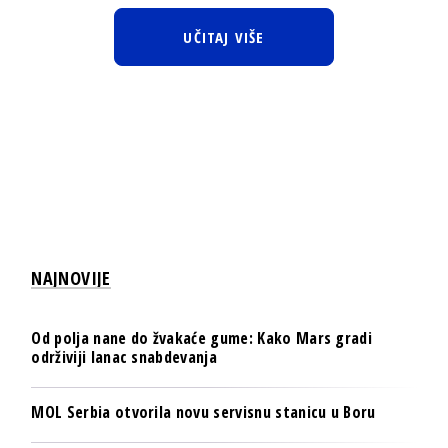
UČITAJ VIŠE
NAJNOVIJE
Od polja nane do žvakaće gume: Kako Mars gradi
održiviji lanac snabdevanja
MOL Serbia otvorila novu servisnu stanicu u Boru