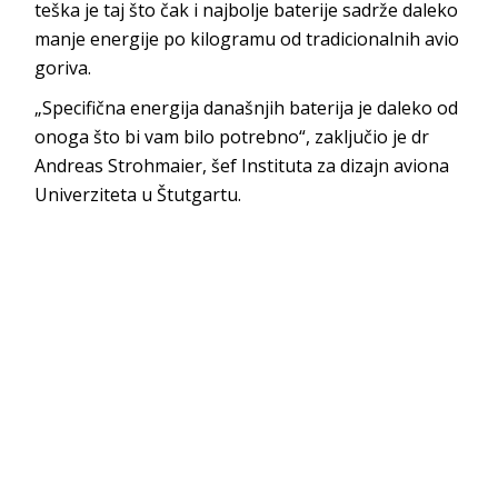
teška je taj što čak i najbolje baterije sadrže daleko
manje energije po kilogramu od tradicionalnih avio
goriva.
„Specifična energija današnjih baterija je daleko od
onoga što bi vam bilo potrebno“, zaključio je dr
Andreas Strohmaier, šef Instituta za dizajn aviona
Univerziteta u Štutgartu.