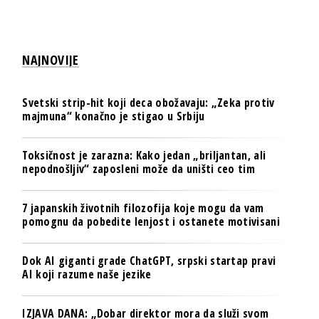
NAJNOVIJE
Svetski strip-hit koji deca obožavaju: „Zeka protiv
majmuna“ konačno je stigao u Srbiju
Toksičnost je zarazna: Kako jedan „briljantan, ali
nepodnošljiv“ zaposleni može da uništi ceo tim
7 japanskih životnih filozofija koje mogu da vam
pomognu da pobedite lenjost i ostanete motivisani
Dok AI giganti grade ChatGPT, srpski startap pravi
AI koji razume naše jezike
IZJAVA DANA: „Dobar direktor mora da služi svom