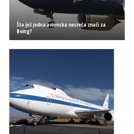
Šta još jedna avionska nesreća znači za
Boing?