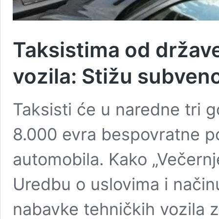
Taksistima od držav
vozila: Stižu subvenc
Taksisti će u naredne tri 
8.000 evra bespovratne p
automobila. Kako „Večernj
Uredbu o uslovima i nači
nabavke tehničkih vozila