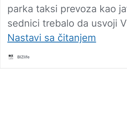
parka taksi prevoza kao j
sednici trebalo da usvoji 
Taksistima
Nastavi sa čitanjem
od
države
po
BIZlife
8.000
€
za
nova
vozila:
Stižu
subvencije
iz
Vlade