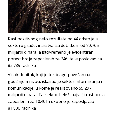
Rast pozitivnog neto rezultata od 44 odsto je u
sektoru građevinarstva, sa dobitkom od 80,765
milijardi dinara, a istovremeno je evidentiran i
porast broja zaposlenih za 746, te je poslovao sa
85.789 radnika.
Visok dobitak, koji je tek blago povećan na
godišnjem nivou, iskazao je sektor informisanja i
komunikacije, u kome je realizovano 55,297
milijardi dinara. Taj sektor beleži najveći rast broja
zaposlenih za 10.401 i ukupno je zapošljavao
81.800 radnika.