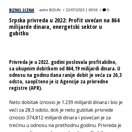
BIZNIS SCENA
autor
BIZLife
22/07/2023 | 09:56
0
Srpska privreda u 2022: Profit uvećan na 864
milijarde dinara, energetski sektor u
gubitku
Privreda je u 2022. godini poslovala profitabilno,
sa ukupnim dobitkom od 864,19 milijardi dinara. U
odnosu na godinu dana ranije dobit je veća za 26,3
odsto, saopšteno je iz Agencije za privredne
registre (APR).
Neto dobitak iznosio je 1.239 milijardi dinara i bio je
veći za 28,3 odsto, dok je neto gubitak privrede
iznosio 374,812 milijardi dinara i povećan je za
trećinu u odnosu na prethodnu godinu. Privreda je