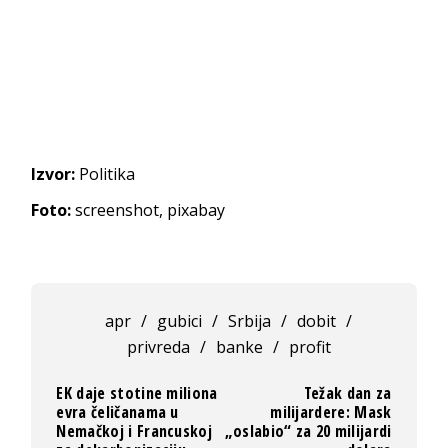
Izvor:
Politika
Foto:
screenshot, pixabay
apr
/
gubici
/
Srbija
/
dobit
/
privreda
/
banke
/
profit
EK daje stotine miliona
Težak dan za
evra čeličanama u
milijardere: Mask
Nemačkoj i Francuskoj
„oslabio“ za 20 milijardi