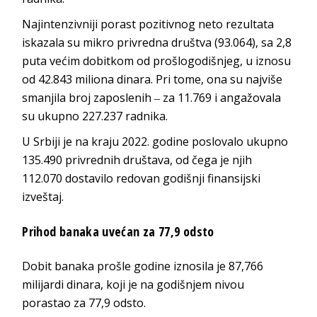
Najintenzivniji porast pozitivnog neto rezultata
iskazala su mikro privredna društva (93.064), sa 2,8
puta većim dobitkom od prošlogodišnjeg, u iznosu
od 42.843 miliona dinara. Pri tome, ona su najviše
smanjila broj zaposlenih ‒ za 11.769 i angažovala
su ukupno 227.237 radnika.
U Srbiji je na kraju 2022. godine poslovalo ukupno
135.490 privrednih društava, od čega je njih
112.070 dostavilo redovan godišnji finansijski
izveštaj.
Prihod banaka uvećan za 77,9 odsto
Dobit banaka prošle godine iznosila je 87,766
milijardi dinara, koji je na godišnjem nivou
porastao za 77,9 odsto.