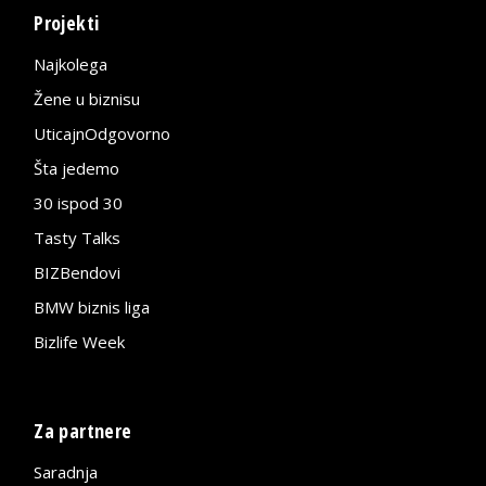
Projekti
Najkolega
Žene u biznisu
UticajnOdgovorno
Šta jedemo
30 ispod 30
Tasty Talks
BIZBendovi
BMW biznis liga
Bizlife Week
Za partnere
Saradnja