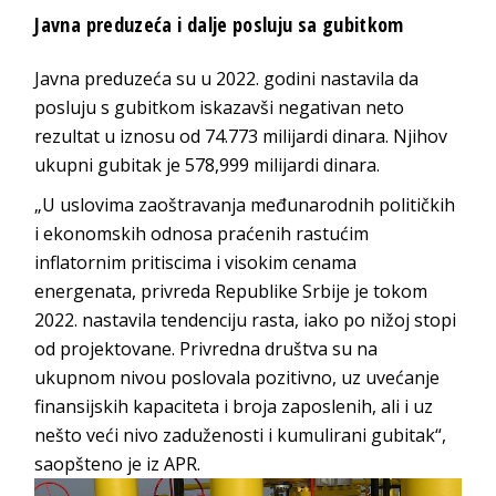
Javna preduzeća i dalje posluju sa gubitkom
Javna preduzeća su u 2022. godini nastavila da
posluju s gubitkom iskazavši negativan neto
rezultat u iznosu od 74.773 milijardi dinara. Njihov
ukupni gubitak je 578,999 milijardi dinara.
„U uslovima zaoštravanja međunarodnih političkih
i ekonomskih odnosa praćenih rastućim
inflatornim pritiscima i visokim cenama
energenata, privreda Republike Srbije je tokom
2022. nastavila tendenciju rasta, iako po nižoj stopi
od projektovane. Privredna društva su na
ukupnom nivou poslovala pozitivno, uz uvećanje
finansijskih kapaciteta i broja zaposlenih, ali i uz
nešto veći nivo zaduženosti i kumulirani gubitak“,
saopšteno je iz APR.