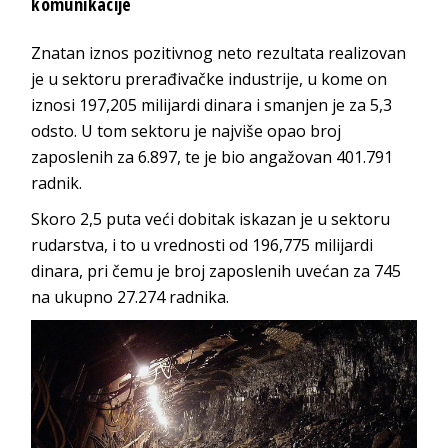
komunikacije
Znatan iznos pozitivnog neto rezultata realizovan
je u sektoru prerađivačke industrije, u kome on
iznosi 197,205 milijardi dinara i smanjen je za 5,3
odsto. U tom sektoru je najviše opao broj
zaposlenih za 6.897, te je bio angažovan 401.791
radnik.
Skoro 2,5 puta veći dobitak iskazan je u sektoru
rudarstva, i to u vrednosti od 196,775 milijardi
dinara, pri čemu je broj zaposlenih uvećan za 745
na ukupno 27.274 radnika.