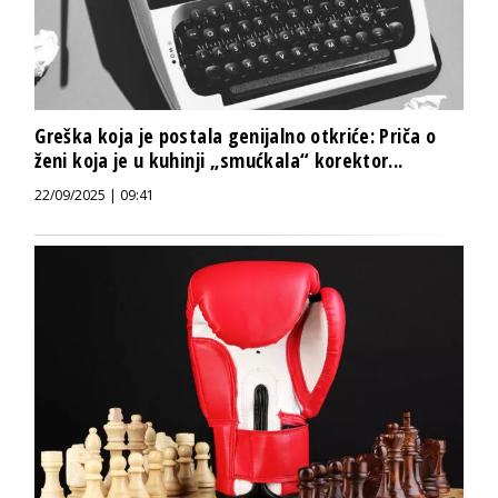
Greška koja je postala genijalno otkriće: Priča o
ženi koja je u kuhinji „smućkala“ korektor...
22/09/2025 | 09:41