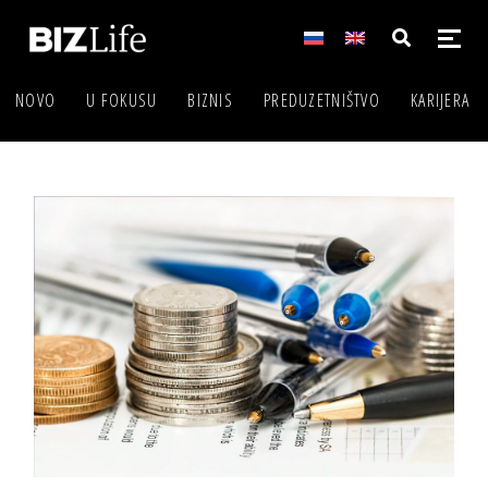
NOVO
U FOKUSU
BIZNIS
PREDUZETNIŠTVO
KARIJERA