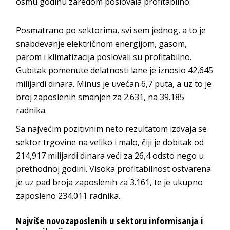
osmu godinu zaredom poslovala profitabilno.
Posmatrano po sektorima, svi sem jednog, a to je
snabdevanje električnom energijom, gasom,
parom i klimatizacija poslovali su profitabilno.
Gubitak pomenute delatnosti lane je iznosio 42,645
milijardi dinara. Minus je uvećan 6,7 puta, a uz to je
broj zaposlenih smanjen za 2.631, na 39.185
radnika.
Sa najvećim pozitivnim neto rezultatom izdvaja se
sektor trgovine na veliko i malo, čiji je dobitak od
214,917 milijardi dinara veći za 26,4 odsto nego u
prethodnoj godini. Visoka profitabilnost ostvarena
je uz pad broja zaposlenih za 3.161, te je ukupno
zaposleno 234.011 radnika.
Najviše novozaposlenih u sektoru informisanja i