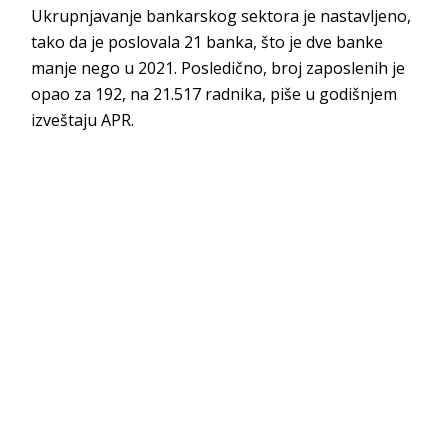
Ukrupnjavanje bankarskog sektora je nastavljeno,
tako da je poslovala 21 banka, što je dve banke
manje nego u 2021. Posledično, broj zaposlenih je
opao za 192, na 21.517 radnika, piše u godišnjem
izveštaju APR.