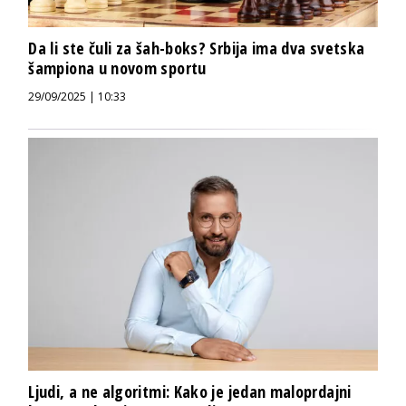
Da li ste čuli za šah-boks? Srbija ima dva svetska
šampiona u novom sportu
29/09/2025 | 10:33
Ljudi, a ne algoritmi: Kako je jedan maloprdajni