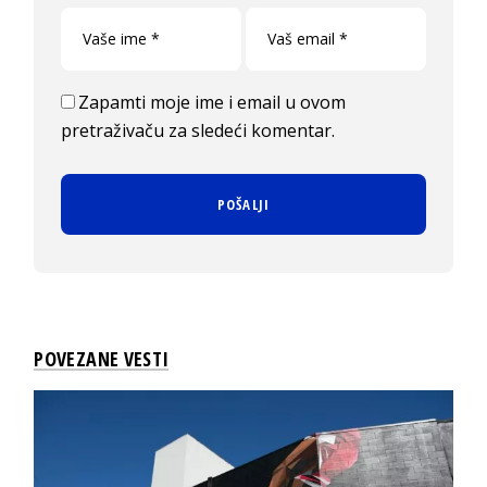
Zapamti moje ime i email u ovom
pretraživaču za sledeći komentar.
POVEZANE VESTI