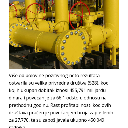
Više od polovine pozitivnog neto rezultata
ostvarila su velika privredna društva (528), kod
kojih ukupan dobitak iznosi 455,791 milijardu
dinara i povećan je za 66,1 odsto u odnosu na
prethodnu godinu. Rast profitabilnosti kod ovih
društava praćen je povećanjem broja zaposlenih
za 27.770, te su zapošljavala ukupno 450.049
radnika.