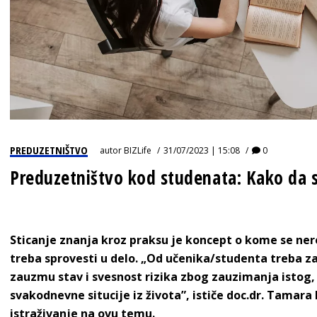
PREDUZETNIŠTVO
autor
BIZLife
31/07/2023 | 15:08
0
Preduzetništvo kod studenata: Kako da se
Sticanje znanja kroz praksu je koncept o kome se nere
treba sprovesti u delo. „Od učenika/studenta treba za
zauzmu stav i svesnost rizika zbog zauzimanja istog
svakodnevne situcije iz života”, ističe doc.dr. Tamara
istraživanje na ovu temu.