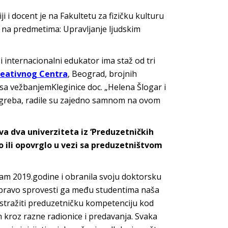
 i docent je na Fakultetu za fizičku kulturu
 na predmetima: Upravljanje ljudskim
a i internacionalni edukator ima staž od tri
reativnog Centra
, Beograd, brojnih
 sa vežbanjemKleginice doc. „Helena Šlogar i
z Zagreba, radile su zajedno samnom na ovom
ova dva univerziteta iz ‘Preduzetničkih
 ili opovrglo u vezi sa preduzetništvom
 sam 2019.godine i obranila svoju doktorsku
ila upravo sprovesti ga među studentima naša
o istražiti preduzetničku kompetenciju kod
ih kroz razne radionice i predavanja. Svaka