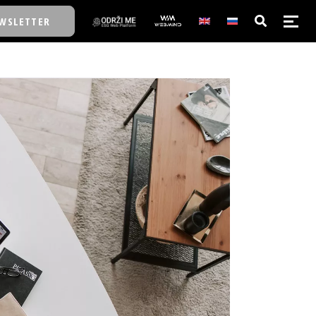
WSLETTER
E/SCHOOL
E/SCHOOL
A
A