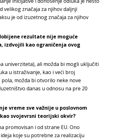
anje inicijative i donošenje odluka je nešto
d velikog značaja za njihov daljnji
raksu je od izuzetnog značaja za njihov
 dobijene rezultate nije moguće
a, izdvojili kao ograničenja ovog
 univerziteta), ali možda bi mogli uključiti
a u istraživanje, kao i veći broj
g pola, možda bi otvorilo neke nove
eduzetništvo danas u odnosu na pre 20
nje vreme sve važnije u poslovnom
 kao svojevrsni teorijski okvir?
ina promovisan i od strane EU. Ono
ideja koje su potrebne za realizaciju