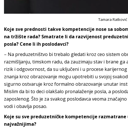
Tamara Ratković
Koje sve prednosti takve kompetencije nose sa sobom 
na tržište rada? Smatrate li da razvijenost preduzet
posla? Cene li ih poslodavci?
– Na preduzetništvo bi trebalo gledati kroz ceo sistem ob
razmišljanju, timskom radu, da zauzimaju stav i brane ga
rizik i odgovornost, da su uključeni i u procese karijernog
znanja kroz obrazovanje mogu upotrebiti u svojoj svakodne
sigurno ostvaruje kroz formalno obrazovanje unutar instit
Mislim da bi to deci olakšalo pronalaženje posla, a poslod
zaposlenog. Što je za svakog poslodavca veoma značajno 
vodi i obavlja posao.
Koje su sve preduzetničke kompetencije razmatrane u
najvažnijima?