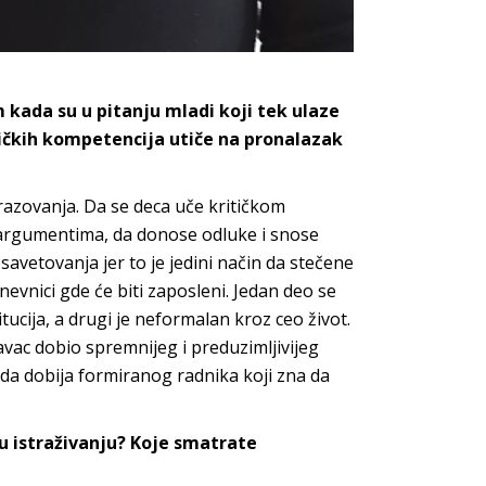
kada su u pitanju mladi koji tek ulaze
ničkih kompetencija utiče na pronalazak
razovanja. Da se deca uče kritičkom
 argumentima, da donose odluke i snose
 savetovanja jer to je jedini način da stečene
vnici gde će biti zaposleni. Jedan deo se
ucija, a drugi je neformalan kroz ceo život.
avac dobio spremnijeg i preduzimljivijeg
da dobija formiranog radnika koji zna da
 istraživanju? Koje smatrate