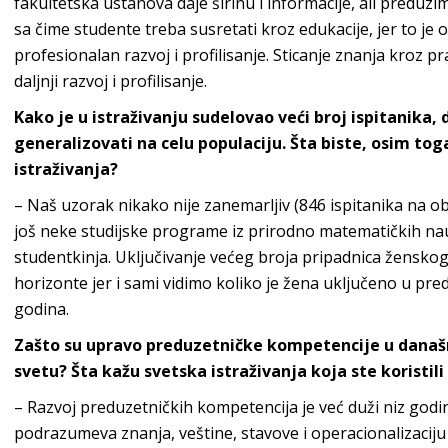
fakultetska ustanova daje širinu i informacije, ali preduzim
sa čime studente treba susretati kroz edukacije, jer to je o
profesionalan razvoj i profilisanje. Sticanje znanja kroz p
daljnji razvoj i profilisanje.
Kako je u istraživanju sudelovao veći broj ispitanika,
generalizovati na celu populaciju. Šta biste, osim tog
istraživanja?
– Naš uzorak nikako nije zanemarljiv (846 ispitanika na oba
još neke studijske programe iz prirodno matematičkih nauk
studentkinja. Uključivanje većeg broja pripadnica žensko
horizonte jer i sami vidimo koliko je žena uključeno u pr
godina.
Zašto su upravo preduzetničke kompetencije u današ
svetu? Šta kažu svetska istraživanja koja ste koristili
– Razvoj preduzetničkih kompetencija je već duži niz god
podrazumeva znanja, veštine, stavove i operacionalizaciju 