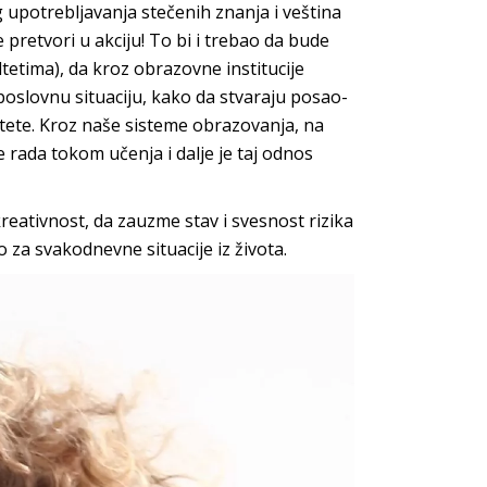
 upotrebljavanja stečenih znanja i veština
retvori u akciju! To bi i trebao da bude
ltetima), da kroz obrazovne institucije
poslovnu situaciju, kako da stvaraju posao-
alitete. Kroz naše sisteme obrazovanja, na
 rada tokom učenja i dalje je taj odnos
reativnost, da zauzme stav i svesnost rizika
za svakodnevne situacije iz života.