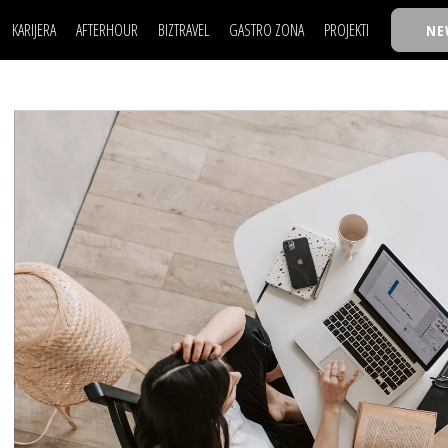
KARIJERA
AFTERHOUR
BIZTRAVEL
GASTRO ZONA
PROJEKTI
NE
POSAO
FILM I SCENA
NAJKOLEGA
LJUDI (HR)
KNJIGE
TASTY TALKS
POSAO
FILM I SCENA
NAJKOLEGA
JE
MOJ UGAO
AUTO SVET
30 ISPOD 30
LJUDI (HR)
KNJIGE
TASTY TALKS
USAVRŠAVANJE
STIL
BACK TO OFFIC
JE
MOJ UGAO
AUTO SVET
30 ISPOD 30
KNOW-HOW
WELLBEING
BIZBENDOVI
USAVRŠAVANJE
STIL
BACK TO OFFIC
BIZKOLEGIJUM
KNOW-HOW
WELLBEING
BIZBENDOVI
BMW BIZNIS LIG
BIZKOLEGIJUM
BIZLIFE WEEK
BMW BIZNIS LIG
IZJAVA GODINE
BIZLIFE WEEK
IZJAVA GODINE