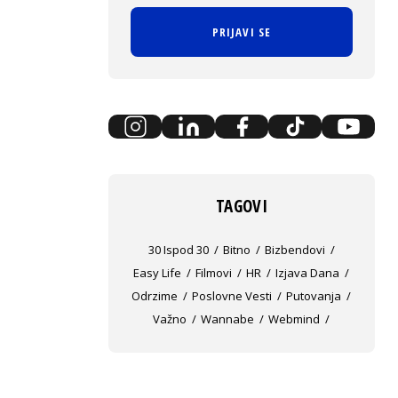
PRIJAVI SE
TAGOVI
30 Ispod 30
Bitno
Bizbendovi
Easy Life
Filmovi
HR
Izjava Dana
Odrzime
Poslovne Vesti
Putovanja
Važno
Wannabe
Webmind