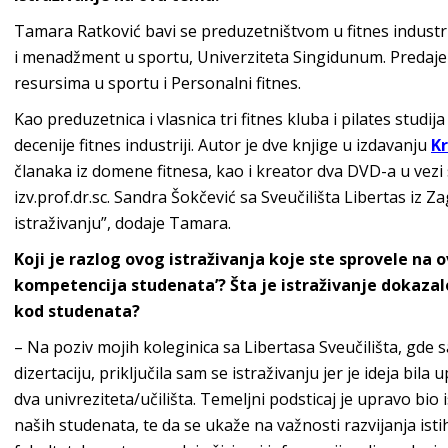
Tamara Ratković bavi se preduzetništvom u fitnes industriji
i menadžment u sportu, Univerziteta Singidunum. Predaje
resursima u sportu i Personalni fitnes.
Kao preduzetnica i vlasnica tri fitnes kluba i pilates studij
decenije fitnes industriji. Autor je dve knjige u izdavanju
K
članaka iz domene fitnesa, kao i kreator dva DVD-a u vezi
izv.prof.dr.sc. Sandra Šokčević sa Sveučilišta Libertas i
istraživanju”, dodaje Tamara.
Koji je razlog ovog istraživanja koje ste sprovele na 
kompetencija studenata’? Šta je istraživanje dokazalo
kod studenata?
– Na poziv mojih koleginica sa Libertasa Sveučilišta, gde
dizertaciju, priključila sam se istraživanju jer je ideja b
dva univreziteta/učilišta. Temeljni podsticaj je upravo bi
naših studenata, te da se ukaže na važnosti razvijanja ist