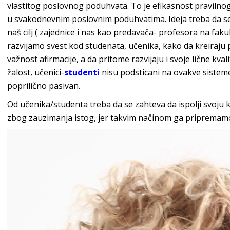
vlastitog poslovnog poduhvata. To je efikasnost pravilnog
u svakodnevnim poslovnim poduhvatima. Ideja treba da se p
naš cilj ( zajednice i nas kao predavača- profesora na faku
razvijamo svest kod studenata, učenika, kako da kreiraju 
važnost afirmacije, a da pritome razvijaju i svoje lične kv
žalost, učenici-
studenti
nisu podsticani na ovakve sisteme
poprilično pasivan.
Od učenika/studenta treba da se zahteva da ispolji svoju k
zbog zauzimanja istog, jer takvim načinom ga pripremamo 