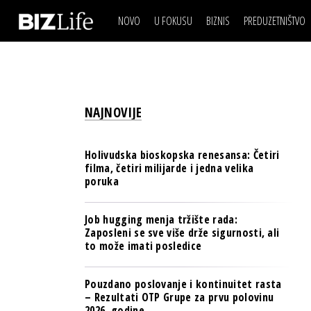
NOVO
U FOKUSU
BIZNIS
PREDUZETNIŠTVO
IZJAVA DANA
BIZNIS SCENA
VIDEO
REAL ESTATE
IZJAVA DANA
BIZNIS SCENA
BREND I KOMUNIKACI
VIDEO
REAL ESTATE
ESG & ENERGY
NAJNOVIJE
BREND I KOMUNIKACI
BANKE
ESG & ENERGY
OSIGURANJE
Holivudska bioskopska renesansa: Četiri
BANKE
filma, četiri milijarde i jedna velika
TECH I AI
poruka
OSIGURANJE
BIZNIS & SPORT
TECH I AI
Job hugging menja tržište rada:
PULS REGIONA
Zaposleni se sve više drže sigurnosti, ali
BIZNIS & SPORT
to može imati posledice
NOVO NA RAFU
PULS REGIONA
Pouzdano poslovanje i kontinuitet rasta
NOVO NA RAFU
– Rezultati OTP Grupe za prvu polovinu
2026. godine