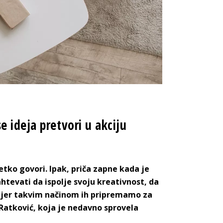
 ideja pretvori u akciju
tko govori. Ipak, priča zapne kada je
htevati da ispolje svoju kreativnost, da
, jer takvim načinom ih pripremamo za
 Ratković, koja je nedavno sprovela