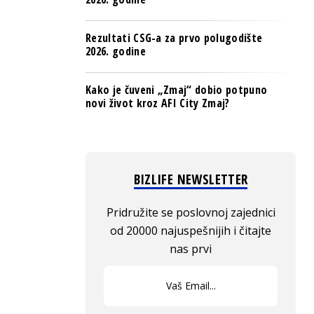
Rezultati CSG-a za prvo polugodište
2026. godine
Kako je čuveni „Zmaj“ dobio potpuno
novi život kroz AFI City Zmaj?
BIZLIFE NEWSLETTER
Pridružite se poslovnoj zajednici
od 20000 najuspešnijih i čitajte
nas prvi