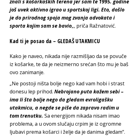
znali s košarkaških terena jer sam te 1995. godine
još uvek aktivno igrao u sportskoj ligi. Eto, došlo
je do prirodnog spoja mog zvanja advokata i
sporta kojim sam se bavio
„, priča Ražnatović.
Kad ti je posao da – GLEDAŠ UTAKMICU
Kako je naveo, nikada nije razmišljao da se povuče
iz košarke, te da je neizmerno srećan što mu je baš
ovo zanimanje.
„Ne postoji ništa bolje nego kad vam hobi i strast
donesu lep prihod.
Nebrojano puta kažem sebi –
ima li šta bolje nego da gledam evroligašku
utakmicu, a negde se piše da zapravo radim u
tom trenutku.
Sa energijom nikada nisam imao
problema, a u ovom slučaju crpim je iz ogromne
ljubavi prema košarci i želje da je danima gledam“.