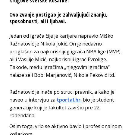
krugove svetske košarke.
Ovo zvanje postigao je zahvaljujući znanju,
sposobnosti, ali i ljubavi.
Jedan od igrača čije je karijere napravio Miško
Ražnatović je Nikola Jokić. On je nedavno
proglašen za najkorisnijeg igrača NBA lige (MVP),
ali i Vasilije Micić, najkorisniji igrač Evrolige.
Takođe, među igračima „njegovim igračima“
nalaze se i Bobi Marjanović, Nikola Peković itd.
Ražnatović je inače po struci pravnik, a kako je
naveo u intervjuu za
tportal.hr
,
bio je student
generacije koji je fakultet završio pre 22.
rođendana.
Osim toga, vrlo se aktivno bavio i profesionalnom
košarkom.