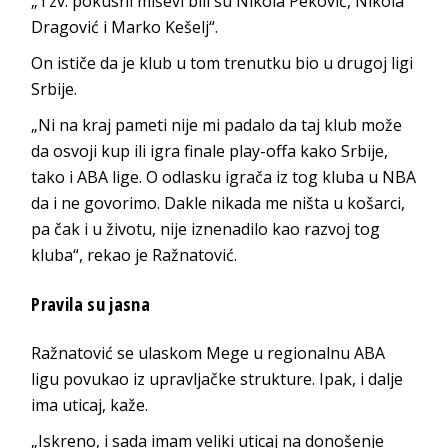
„Tzv. pokusni miševi bili su Nikola Peković, Nikola
Dragović i Marko Kešelj“.
On ističe da je klub u tom trenutku bio u drugoj ligi
Srbije.
„Ni na kraj pameti nije mi padalo da taj klub može
da osvoji kup ili igra finale play-offa kako Srbije,
tako i ABA lige. O odlasku igrača iz tog kluba u NBA
da i ne govorimo. Dakle nikada me ništa u košarci,
pa čak i u životu, nije iznenadilo kao razvoj tog
kluba“, rekao je Ražnatović.
Pravila su jasna
Ražnatović se ulaskom Mege u regionalnu ABA
ligu povukao iz upravljačke strukture. Ipak, i dalje
ima uticaj, kaže.
„Iskreno, i sada imam veliki uticaj na donošenje