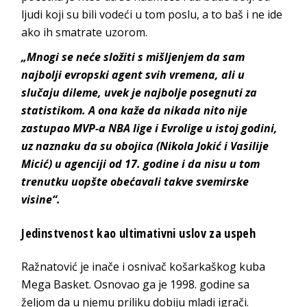
ljudi koji su bili vodeći u tom poslu, a to baš i ne ide
ako ih smatrate uzorom.
„Mnogi se neće složiti s mišljenjem da sam
najbolji evropski agent svih vremena, ali u
slučaju dileme, uvek je najbolje posegnuti za
statistikom. A ona kaže da nikada nito nije
zastupao MVP-a NBA lige i Evrolige u istoj godini,
uz naznaku da su obojica (Nikola Jokić i Vasilije
Micić) u agenciji od 17. godine i da nisu u tom
trenutku uopšte obećavali takve svemirske
visine“.
Jedinstvenost kao ultimativni uslov za uspeh
Ražnatović je inače i osnivač košarkaškog kuba
Mega Basket. Osnovao ga je 1998. godine sa
željom da u njemu priliku dobiju mladi igrači.