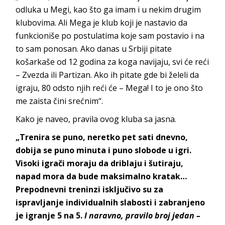
odluka u Megi, kao što ga imam i u nekim drugim
klubovima. Ali Mega je klub koji je nastavio da
funkcioniše po postulatima koje sam postavio i na
to sam ponosan. Ako danas u Srbiji pitate
košarkaše od 12 godina za koga navijaju, svi će reći
– Zvezda ili Partizan. Ako ih pitate gde bi želeli da
igraju, 80 odsto njih reći će – Mega! I to je ono što
me zaista čini srećnim“.
Kako je naveo, pravila ovog kluba sa jasna.
„Trenira se puno, neretko pet sati dnevno,
dobija se puno minuta i puno slobode u igri.
Visoki igrači moraju da driblaju i šutiraju,
napad mora da bude maksimalno kratak…
Prepodnevni treninzi isključivo su za
ispravljanje individualnih slabosti i zabranjeno
je igranje 5 na 5.
I naravno, pravilo broj jedan –