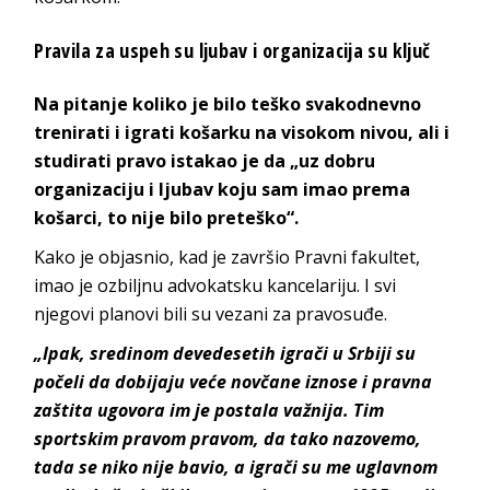
Pravila za uspeh su ljubav i organizacija su ključ
Na pitanje koliko je bilo teško svakodnevno
trenirati i igrati košarku na visokom nivou, ali i
studirati pravo istakao je da „uz dobru
organizaciju i ljubav koju sam imao prema
košarci, to nije bilo preteško“.
Kako je objasnio, kad je završio Pravni fakultet,
imao je ozbiljnu advokatsku kancelariju. I svi
njegovi planovi bili su vezani za pravosuđe.
„Ipak, sredinom devedesetih igrači u Srbiji su
počeli da dobijaju veće novčane iznose i pravna
zaštita ugovora im je postala važnija. Tim
sportskim pravom pravom, da tako nazovemo,
tada se niko nije bavio, a igrači su me uglavnom