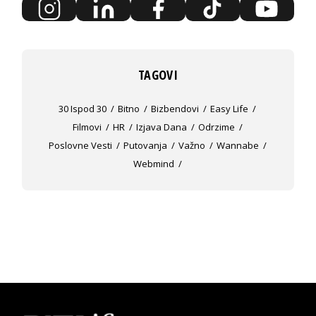
TAGOVI
30 Ispod 30
Bitno
Bizbendovi
Easy Life
Filmovi
HR
Izjava Dana
Odrzime
Poslovne Vesti
Putovanja
Važno
Wannabe
Webmind