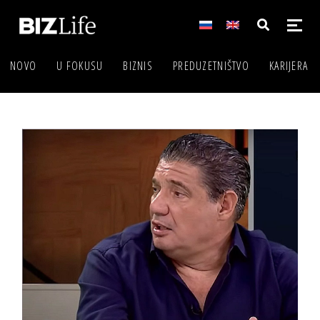
NOVO
U FOKUSU
BIZNIS
PREDUZETNIŠTVO
KARIJERA