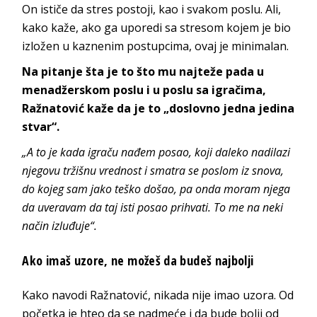
On ističe da stres postoji, kao i svakom poslu. Ali,
kako kaže, ako ga uporedi sa stresom kojem je bio
izložen u kaznenim postupcima, ovaj je minimalan.
Na pitanje šta je to što mu najteže pada u
menadžerskom poslu i u poslu sa igračima,
Ražnatović kaže da je to „doslovno jedna jedina
stvar“.
„A to je kada igraču nađem posao, koji daleko nadilazi
njegovu tržišnu vrednost i smatra se poslom iz snova,
do kojeg sam jako teško došao, pa onda moram njega
da uveravam da taj isti posao prihvati. To me na neki
način izluđuje“.
Ako imaš uzore, ne možeš da budeš najbolji
Kako navodi Ražnatović, nikada nije imao uzora. Od
početka je hteo da se nadmeće i da bude bolji od