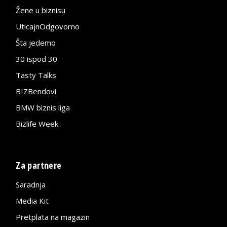
Žene u biznisu
UticajnOdgovorno
Šta jedemo
30 ispod 30
Tasty Talks
BIZBendovi
BMW biznis liga
Bizlife Week
Za partnere
Saradnja
Media Kit
Pretplata na magazin