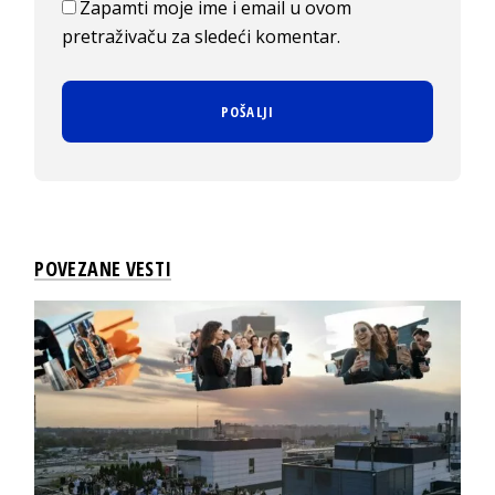
Zapamti moje ime i email u ovom
pretraživaču za sledeći komentar.
POVEZANE VESTI