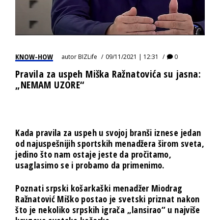
KNOW-HOW
autor
BIZLife
09/11/2021 | 12:31
0
Pravila za uspeh Miška Ražnatovića su jasna:
„NEMAM UZORE“
Kada
pravila za uspeh
u svojoj branši iznese jedan
od najuspešnijih sportskih menadžera širom sveta,
jedino što nam ostaje jeste da pročitamo,
usaglasimo se i probamo da primenimo.
Poznati srpski košarkaški menadžer Miodrag
Ražnatović Miško postao je svetski priznat nakon
što je nekoliko srpskih igrača „lansirao“ u najviše