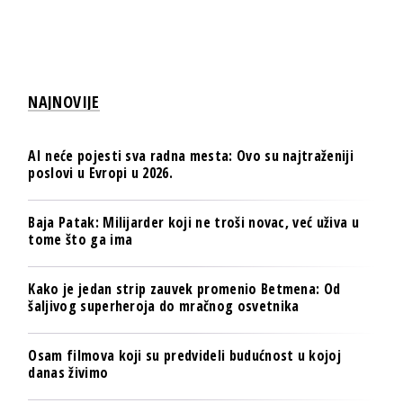
NAJNOVIJE
AI neće pojesti sva radna mesta: Ovo su najtraženiji
poslovi u Evropi u 2026.
Baja Patak: Milijarder koji ne troši novac, već uživa u
tome što ga ima
Kako je jedan strip zauvek promenio Betmena: Od
šaljivog superheroja do mračnog osvetnika
Osam filmova koji su predvideli budućnost u kojoj
danas živimo