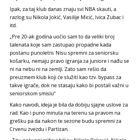
Ipak, za taj klub danas znaju svi NBA skauti, a
razlog su Nikola Jokić, Vasilije Micić, Ivica Zubac i
itd.
„Pre 20-ak godina uočio sam to da veliki broj
talenata koje sam zastupao propadne kada
postanu punoletni. Nisu spremni za seniorsku
košarku, nemaju pravo igranja za juniore i nađu se
ni na nebu ni na zemlji. Zato sam rešio da
preuzmem klub koji će služiti kao tzv. bypass za
takve igrače, dok ne stasaju kako bi postali važni u
seniorskom smislu“
Kako navodi, ideja je bila da dobiju sjajne uslove za
rad. Kao i puno minuta na terenu sa pravom na
grešku pa da nakon te sezone budu spremni za
Crvenu zvezdu i Partizan.