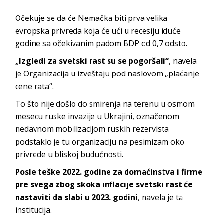
Očekuje se da će Nemačka biti prva velika
evropska privreda koja će ući u recesiju iduće
godine sa očekivanim padom BDP od 0,7 odsto.
„Izgledi za svetski rast su se pogoršali“
, navela
je Organizacija u izveštaju pod naslovom „plaćanje
cene rata“.
To što nije došlo do smirenja na terenu u osmom
mesecu ruske invazije u Ukrajini, označenom
nedavnom mobilizacijom ruskih rezervista
podstaklo je tu organizaciju na pesimizam oko
privrede u bliskoj budućnosti.
Posle teške 2022. godine za domaćinstva i firme
pre svega zbog skoka inflacije svetski rast će
nastaviti da slabi u 2023. godini
, navela je ta
institucija.