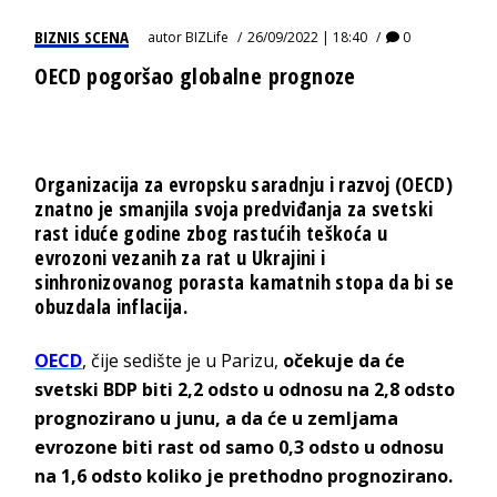
BIZNIS SCENA
autor
BIZLife
26/09/2022 | 18:40
0
OECD pogoršao globalne prognoze
Organizacija za evropsku saradnju i razvoj (OECD)
znatno je smanjila svoja predviđanja za svetski
rast iduće godine zbog rastućih teškoća u
evrozoni vezanih za rat u Ukrajini i
sinhronizovanog porasta kamatnih stopa da bi se
obuzdala inflacija.
OECD
, čije sedište je u Parizu,
očekuje da će
svetski BDP biti 2,2 odsto u odnosu na 2,8 odsto
prognozirano u junu, a da će u zemljama
evrozone biti rast od samo 0,3 odsto u odnosu
na 1,6 odsto koliko je prethodno prognozirano.