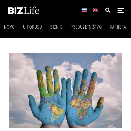
NOVO
U FOKUSU
BIZNIS
PREDUZETNIŠTVO
KARIJERA