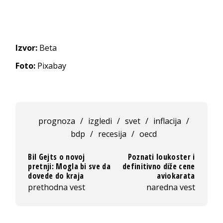
Izvor:
Beta
Foto:
Pixabay
prognoza
/
izgledi
/
svet
/
inflacija
/
bdp
/
recesija
/
oecd
Bil Gejts o novoj
Poznati loukoster i
pretnji: Mogla bi sve da
definitivno diže cene
dovede do kraja
aviokarata
prethodna vest
naredna vest