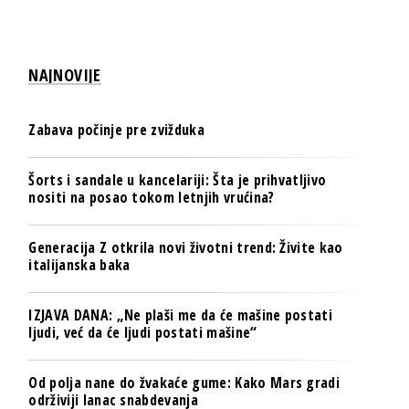
NAJNOVIJE
Zabava počinje pre zvižduka
Šorts i sandale u kancelariji: Šta je prihvatljivo
nositi na posao tokom letnjih vrućina?
Generacija Z otkrila novi životni trend: Živite kao
italijanska baka
IZJAVA DANA: „Ne plaši me da će mašine postati
ljudi, već da će ljudi postati mašine“
Od polja nane do žvakaće gume: Kako Mars gradi
održiviji lanac snabdevanja