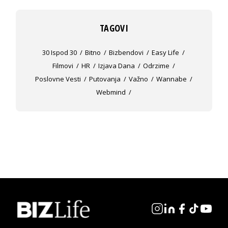
TAGOVI
30 Ispod 30
Bitno
Bizbendovi
Easy Life
Filmovi
HR
Izjava Dana
Odrzime
Poslovne Vesti
Putovanja
Važno
Wannabe
Webmind