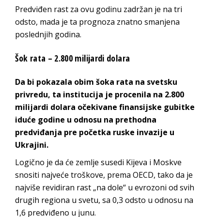
Predviđen rast za ovu godinu zadržan je na tri
odsto, mada je ta prognoza znatno smanjena
poslednjih godina.
Šok rata – 2.800 milijardi dolara
Da bi pokazala obim šoka rata na svetsku
privredu, ta institucija je procenila na 2.800
milijardi dolara očekivane finansijske gubitke
iduće godine u odnosu na prethodna
predviđanja pre početka ruske invazije u
Ukrajini.
Logično je da će zemlje susedi Kijeva i Moskve
snositi najveće troškove, prema OECD, tako da je
najviše revidiran rast „na dole“ u evrozoni od svih
drugih regiona u svetu, sa 0,3 odsto u odnosu na
1,6 predviđeno u junu.