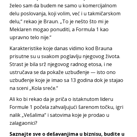
želeo sam da budem ne samo u komercijalnom
delu poslovanja, koji volim, već i u takmičarskom
delu,“ rekao je Braun. „To je nešto što mi je
Meklaren mogao ponuditi, a Formula 1 kao
upravno telo nije.“
Karakteristike koje danas vidimo kod Brauna
prisutne su u svakom poglavlju njegovog života.
Strast je bila srž njegovog radnog etosa, i ne
ustručava se da pokaže uzbuđenje — isto ono
uzbuđenje koje je imao sa 13 godina dok je stajao
na sceni „Kola sreće.“
Ali ko bi rekao da je priča o istaknutom lideru
Formule 1 počela zahvaljujući šarenom točku, igri
nalik „Vešalima“ i satovima koje je prodao u
zalagaonici?
Saznajte sve o dešavanjima u biznisu, budite u