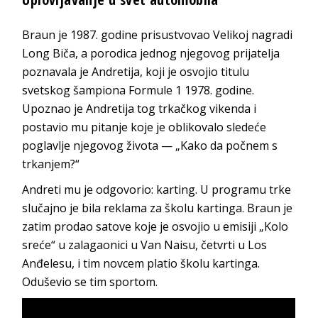
Braun je 1987. godine prisustvovao Velikoj nagradi
Long Biča, a porodica jednog njegovog prijatelja
poznavala je Andretija, koji je osvojio titulu
svetskog šampiona Formule 1 1978. godine.
Upoznao je Andretija tog trkačkog vikenda i
postavio mu pitanje koje je oblikovalo sledeće
poglavlje njegovog života — „Kako da počnem s
trkanjem?“
Andreti mu je odgovorio: karting. U programu trke
slučajno je bila reklama za školu kartinga. Braun je
zatim prodao satove koje je osvojio u emisiji „Kolo
sreće“ u zalagaonici u Van Naisu, četvrti u Los
Anđelesu, i tim novcem platio školu kartinga.
Oduševio se tim sportom.