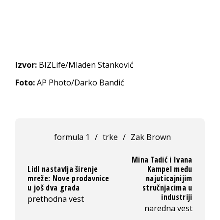
Izvor:
BIZLife/Mladen Stanković
Foto:
AP Photo/Darko Bandić
formula 1
/
trke
/
Zak Brown
Mina Tadić i Ivana
Lidl nastavlja širenje
Kampel među
mreže: Nove prodavnice
najuticajnijim
u još dva grada
stručnjacima u
industriji
prethodna vest
naredna vest