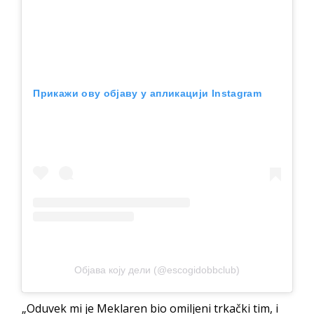
Прикажи ову објаву у апликацији Instagram
Објава коју дели (@escogidobbclub)
„Oduvek mi je Meklaren bio omiljeni trkački tim, i