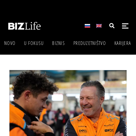
NOVO
U FOKUSU
BIZNIS
PREDUZETNIŠTVO
KARIJERA