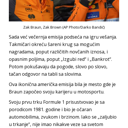
Zak Braun, Zak Brown (AP Photo/Darko Bandić)
Sada već večernja emisija podseća na igru vešanja.
Takmičari okreću šareni krug sa mogućim
nagradama, poput različitih novčanih iznosa, i
opasnim poljima, poput „Izgubi red“ i „Bankrot“.
Potom pokušavaju da pogode, slovo po slovo,
tačan odgovor na tabli sa slovima.
Ova ikonična američka emisija bila je mesto gde je
Braun započeo svoju karijeru u motosportu.
Svoju prvu trku Formule 1 prisustvovao je sa
porodicom 1981. godine i bio je očaran
automobilima, zvukom i brzinom. Iako se „zaljubio
u trkanje“, nije imao nikakve veze sa svetom