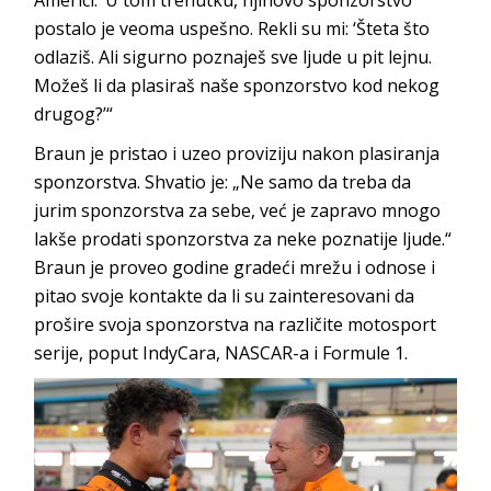
postalo je veoma uspešno. Rekli su mi: ‘Šteta što
odlaziš. Ali sigurno poznaješ sve ljude u pit lejnu.
Možeš li da plasiraš naše sponzorstvo kod nekog
drugog?’“
Braun je pristao i uzeo proviziju nakon plasiranja
sponzorstva. Shvatio je: „Ne samo da treba da
jurim sponzorstva za sebe, već je zapravo mnogo
lakše prodati sponzorstva za neke poznatije ljude.“
Braun je proveo godine gradeći mrežu i odnose i
pitao svoje kontakte da li su zainteresovani da
prošire svoja sponzorstva na različite motosport
serije, poput IndyCara, NASCAR-a i Formule 1.