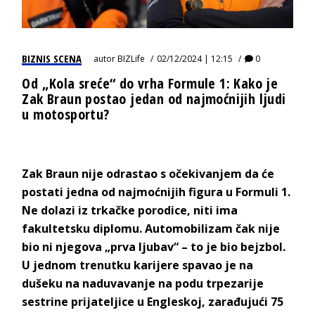
BIZNIS SCENA
autor
BIZLife
02/12/2024 | 12:15
0
Od „Kola sreće“ do vrha Formule 1: Kako je
Zak Braun postao jedan od najmoćnijih ljudi
u motosportu?
Zak Braun nije odrastao s očekivanjem da će
postati jedna od najmoćnijih figura u Formuli 1.
Ne dolazi iz trkačke porodice, niti ima
fakultetsku diplomu. Automobilizam čak nije
bio ni njegova „prva ljubav“ – to je bio bejzbol.
U jednom trenutku karijere spavao je na
dušeku na naduvavanje na podu trpezarije
sestrine prijateljice u Engleskoj, zarađujući 75