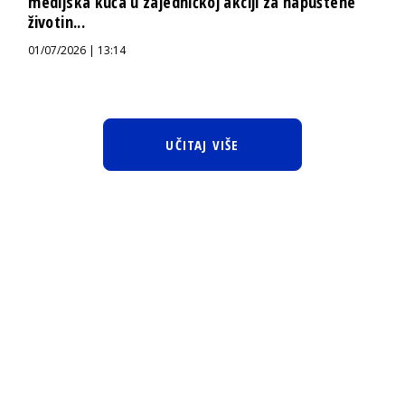
medijska kuća u zajedničkoj akciji za napuštene
životin...
01/07/2026 | 13:14
UČITAJ VIŠE