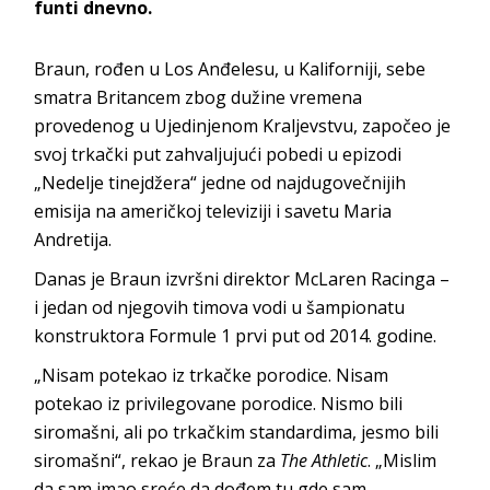
funti dnevno.
Braun, rođen u Los Anđelesu, u Kaliforniji, sebe
smatra Britancem zbog dužine vremena
provedenog u Ujedinjenom Kraljevstvu, započeo je
svoj trkački put zahvaljujući pobedi u epizodi
„Nedelje tinejdžera“ jedne od najdugovečnijih
emisija na američkoj televiziji i savetu Maria
Andretija.
Danas je Braun izvršni direktor McLaren Racinga –
i jedan od njegovih timova vodi u šampionatu
konstruktora Formule 1 prvi put od 2014. godine.
„Nisam potekao iz trkačke porodice. Nisam
potekao iz privilegovane porodice. Nismo bili
siromašni, ali po trkačkim standardima, jesmo bili
siromašni“, rekao je Braun za
The Athletic
. „Mislim
da sam imao sreće da dođem tu gde sam