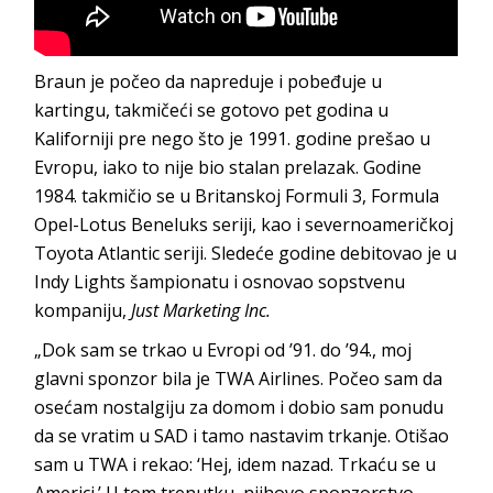
Braun je počeo da napreduje i pobeđuje u
kartingu, takmičeći se gotovo pet godina u
Kaliforniji pre nego što je 1991. godine prešao u
Evropu, iako to nije bio stalan prelazak. Godine
1984. takmičio se u Britanskoj Formuli 3, Formula
Opel-Lotus Beneluks seriji, kao i severnoameričkoj
Toyota Atlantic seriji. Sledeće godine debitovao je u
Indy Lights šampionatu i osnovao sopstvenu
kompaniju,
Just Marketing Inc.
„Dok sam se trkao u Evropi od ’91. do ’94., moj
glavni sponzor bila je TWA Airlines. Počeo sam da
osećam nostalgiju za domom i dobio sam ponudu
da se vratim u SAD i tamo nastavim trkanje. Otišao
sam u TWA i rekao: ‘Hej, idem nazad. Trkaću se u
Americi.’ U tom trenutku, njihovo sponzorstvo