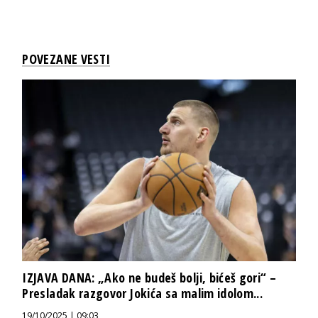
POVEZANE VESTI
IZJAVA DANA: „Ako ne budeš bolji, bićeš gori“ –
Presladak razgovor Jokića sa malim idolom...
19/10/2025 | 09:03