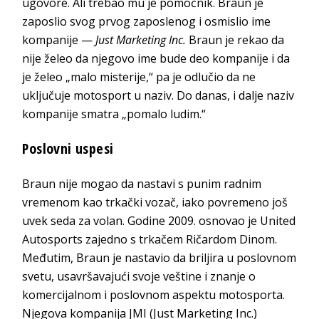
ugovore. Ali trebao mu je pomoćnik. Braun je
zaposlio svog prvog zaposlenog i osmislio ime
kompanije —
Just Marketing Inc.
Braun je rekao da
nije želeo da njegovo ime bude deo kompanije i da
je želeo „malo misterije,“ pa je odlučio da ne
uključuje motosport u naziv. Do danas, i dalje naziv
kompanije smatra „pomalo ludim.“
Poslovni uspesi
Braun nije mogao da nastavi s punim radnim
vremenom kao trkački vozač, iako povremeno još
uvek seda za volan. Godine 2009. osnovao je United
Autosports zajedno s trkačem Ričardom Dinom.
Međutim, Braun je nastavio da briljira u poslovnom
svetu, usavršavajući svoje veštine i znanje o
komercijalnom i poslovnom aspektu motosporta.
Njegova kompanija JMI (Just Marketing Inc.)