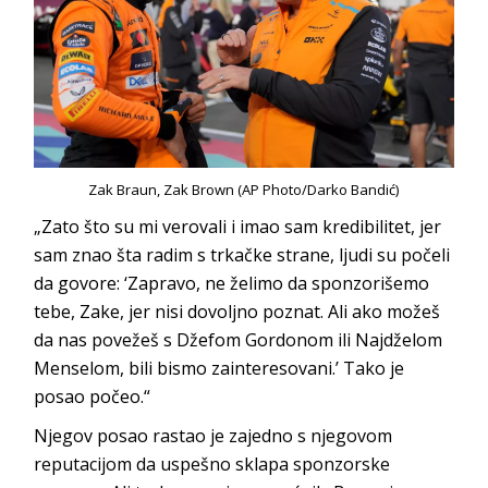
Zak Braun, Zak Brown (AP Photo/Darko Bandić)
„Zato što su mi verovali i imao sam kredibilitet, jer
sam znao šta radim s trkačke strane, ljudi su počeli
da govore: ‘Zapravo, ne želimo da sponzorišemo
tebe, Zake, jer nisi dovoljno poznat. Ali ako možeš
da nas povežeš s Džefom Gordonom ili Najdželom
Menselom, bili bismo zainteresovani.’ Tako je
posao počeo.“
Njegov posao rastao je zajedno s njegovom
reputacijom da uspešno sklapa sponzorske