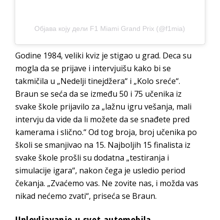
Објава коју дели F1 Miami Grand Prix (@f1mia)
Godine 1984, veliki kviz je stigao u grad. Deca su
mogla da se prijave i intervjuišu kako bi se
takmičila u „Nedelji tinejdžera“ i „Kolo sreće“.
Braun se seća da se između 50 i 75 učenika iz
svake škole prijavilo za „lažnu igru vešanja, mali
intervju da vide da li možete da se snađete pred
kamerama i slično.“ Od tog broja, broj učenika po
školi se smanjivao na 15. Najboljih 15 finalista iz
svake škole prošli su dodatna „testiranja i
simulacije igara“, nakon čega je usledio period
čekanja. „Zvaćemo vas. Ne zovite nas, i možda vas
nikad nećemo zvati“, priseća se Braun.
Uplovljavanje u svet automobila