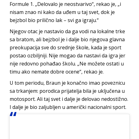
Formule 1. „Delovalo je neostvarivo“, rekao je, „i
nisam znao ni kako da uđem u taj svet, dok je
bejzbol bio prilično lak – svi ga igraju.“
Njegov otac je nastavio da ga vodi na lokalne trke
sa bratom, ali bejzbol je i dalje bio njegova glavna
preokupacija sve do srednje škole, kada je sport
postao ozbiljniji. Nije mogao da nastavi da igra jer
nije redovno pohađao školu. „Ne možete ostati u
timu ako nemate dobre ocene“, rekao je.
U tom periodu, Braun je konačno imao poveznicu
sa trkanjem: porodica prijatelja bila je uključena u
motosport. Ali taj svet i dalje je delovao nedostižno.
I dalje je bio zaljubljen u američki nacionalni sport.