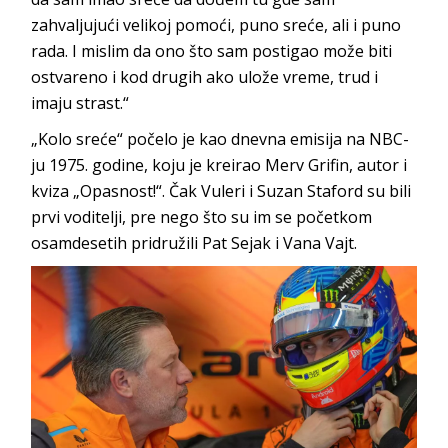
zahvaljujući velikoj pomoći, puno sreće, ali i puno
rada. I mislim da ono što sam postigao može biti
ostvareno i kod drugih ako ulože vreme, trud i
imaju strast.“
„Kolo sreće“ počelo je kao dnevna emisija na NBC-
ju 1975. godine, koju je kreirao Merv Grifin, autor i
kviza „Opasnost!“. Čak Vuleri i Suzan Staford su bili
prvi voditelji, pre nego što su im se početkom
osamdesetih pridružili Pat Sejak i Vana Vajt.