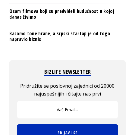
Osam filmova koji su predvideli budućnost u kojoj
danas živimo
Bacamo tone hrane, a srpski startap je od toga
napravio biznis
BIZLIFE NEWSLETTER
Pridružite se poslovnoj zajednici od 20000
najuspešnijih i čitajte nas prvi
PRIJAVI SE