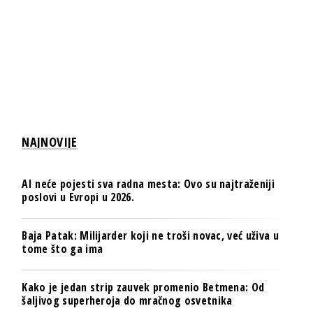
NAJNOVIJE
AI neće pojesti sva radna mesta: Ovo su najtraženiji
poslovi u Evropi u 2026.
Baja Patak: Milijarder koji ne troši novac, već uživa u
tome što ga ima
Kako je jedan strip zauvek promenio Betmena: Od
šaljivog superheroja do mračnog osvetnika