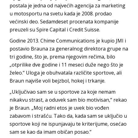
postala je jedna od najvećih agencija za marketing
u motosportu na svetu kada je 2008. prodao
većinski deo. Sedamdeset procenata kompanije
preuzeli su Spire Capital i Credit Suisse.
Godine 2013. Chime Communications je kupio JMI i
postavio Brauna za generalnog direktora grupe na
tri godine, što je, prema njegovim rečima, bilo
„otprilike dve godine i 11 meseci duže nego što je
želeo.“ Uloga je obuhvatala različite sportove, ali
Braun najviše voli bejzbol, hokej i trkanje.
„Uključivao sam se u sportove za koje nemam
nikakvu strast, a oduvek sam bio motivisan,“ rekao
je Braun. „Moj radni etos je uvek bio vođen
zabavom i strašću. Tako da, kada sam se uključio u
sportove koji ne ispunjavaju te kriterijume, osećao
sam se kao da imam običan posao.“