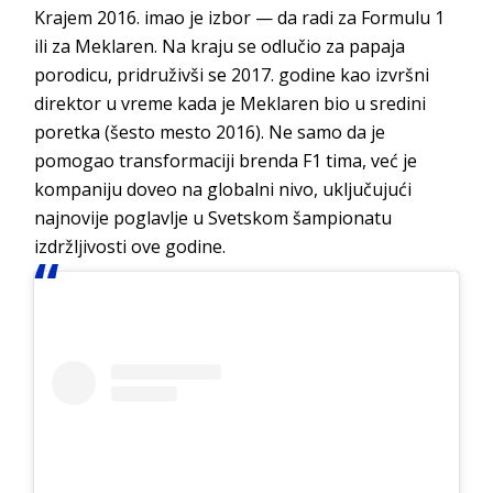
Krajem 2016. imao je izbor — da radi za Formulu 1
ili za Meklaren. Na kraju se odlučio za papaja
porodicu, pridruživši se 2017. godine kao izvršni
direktor u vreme kada je Meklaren bio u sredini
poretka (šesto mesto 2016). Ne samo da je
pomogao transformaciji brenda F1 tima, već je
kompaniju doveo na globalni nivo, uključujući
najnovije poglavlje u Svetskom šampionatu
izdržljivosti ove godine.