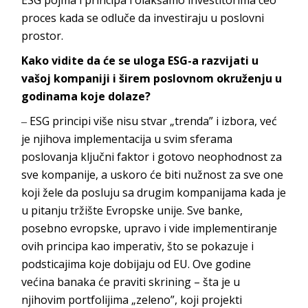
ESG pojma i principa i olakšamo investitorima ceo
proces kada se odluče da investiraju u poslovn
i
prostor.
Kako vidite da će se uloga ESG-a razvijati u
vašoj kompaniji i širem poslovnom okruženju u
godinama koje dolaze?
‒ ESG principi više nisu stvar „trenda” i izbora, već
je njihova implementacija u svim sferama
poslovanja ključni faktor i gotovo neophodnost za
sve kompanije, a uskoro će biti nužnost za sve one
koji žele da posluju sa drugim kompanijama kada je
u pitanju tržište Evropske unije. Sve banke,
posebno evropske, upravo i vide implementiranje
ovih principa kao imperativ, što se pokazuje i
podsticajima koje dobijaju od EU. Ove godine
većina banaka će praviti skrining – šta je u
njihovim portfolijima „zeleno”, koji projekti