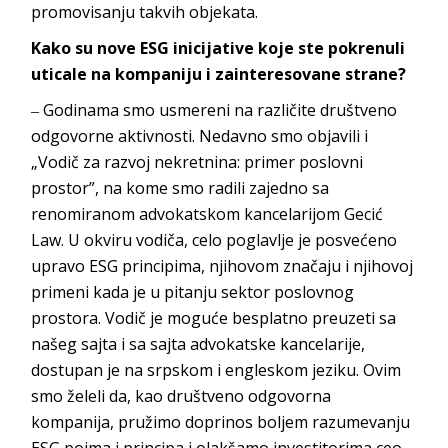
promovisanju takvih
objekata.
Kako su n
ove ESG inicijative koje ste pokrenuli
uticale na kompaniju i zainteresovane strane?
‒ Godinama smo usmereni na različite društveno
odgovorne aktivnosti. Nedavno smo objavili i
„Vodič za razvoj nekretnina: primer poslovni
prostor”, na kome smo radili zajedno sa
renomiranom advokatskom kancelarijom
Gecić
Law
. U okviru vodiča, celo poglavlje je posvećeno
upravo ESG principima, njihovom značaju i njihovoj
primeni kada je u pitanju sektor poslovnog
prostora. Vodič je moguće besplatno preuzeti sa
našeg sajta i sa sajta advokatske kancelarije,
dostupan je na srpskom i engleskom jeziku. Ovim
smo želeli da, kao društveno odgovorna
kompanija, pružimo doprinos boljem razumevanju