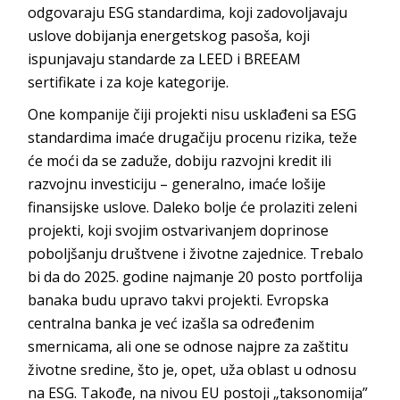
odgovaraju ESG standardima, koji zadovoljavaju
uslove dobijanja energetskog pasoša, koji
ispunjavaju standarde za LEED i BREEAM
sertifikate i za koje k
ategorije.
One kompanije čiji projekti nisu usklađeni sa ESG
standardima imaće drugačiju procenu rizika, teže
će moći da se zaduže, dobiju razvojni kredit ili
razvojnu investiciju – generalno, imaće lošije
finansijske uslove. Daleko bolje će prolaziti zeleni
projekti, koji svojim ostvarivanjem doprinose
poboljšanju društvene i životne zajednice. Trebalo
bi da do 2025. godine najmanje 20 posto portfolija
banaka budu upravo takvi projekti. Evropska
centralna banka je već izašla sa određenim
smernicama, ali one se odnose najpre za zaštitu
životne sredine, što je, opet, uža oblast u odnosu
na ESG. Takođe, na nivou EU postoji „taksonomija”