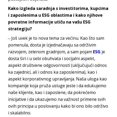
Kako izgleda saradnja s investitorima, kupcima
i zaposlenima
u ESG oblastima i kako njihove
povratne informacije utiču na vašu ESG
strategiju?
‒ Još uvek je to nova tema za većinu. Kao što sam
pomenula, dosta je izjednačavaju sa održivim
razvojem, zelenom gradnjom, a sam pojam
ESG
je
dosta širi i u sebi obuhvata i socijalni aspekt,
aspekt društvene odgovornosti (uključujući odnos
ka zajednici, ali i odnos ka zaposlenima), kao i
aspekt korporativnog upravljanja. Naša uloga kao
kompanije koja pruža usluge jeste i da edukujemo
naše klijente, kao i zaposlene, da pokrećemo
inicijative i da ukazujemo na važnost primene svih
ovih principa u poslovanju kako bi ono bilo održivo
i s
kalabilno.