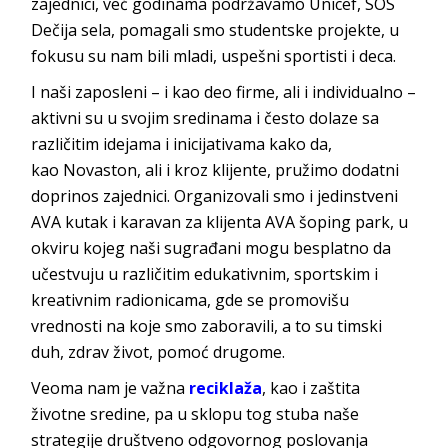
zajednici, već godinama podržavamo Unicef, SOS
Dečija sela, pomagali smo studentske projekte, u
fokusu su nam bili mladi, uspešni sportis
ti i deca.
I naši zaposleni – i kao deo firme, ali i individualno –
aktivni su u svojim sredinama i često dolaze sa
različitim idejama i inicijativama kako da,
kao
Novaston
, ali i kroz klijente, pružimo dodatni
doprinos zajednici. Organizovali smo i jedinstveni
AVA kutak i karavan za klijenta AVA šoping park, u
okviru kojeg naši sugrađani mogu besplatno da
učestvuju u različitim edukativnim, sportskim i
kreativnim radionicama, gde se promovišu
vrednosti na koje smo zaboravili, a to su timski
duh, zdrav život, pomo
ć drugome.
Veoma nam je važna
reciklaža
, kao i zaštita
životne sredine, pa u sklopu tog stuba naše
strategije društveno odgovornog poslovanja