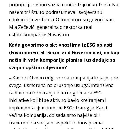
principa posebno važna u industriji nekretnina. Na
našem tržištu to podrazumeva i svojevrsnu
edukaciju investitorâ. O tom procesu govori nam
Mia Zečević, generalna direktorka
real
estate
kompanije
Novaston
.
Kada govorimo o aktivnostima iz
ESG oblasti
(
Environmental, Social and Governance
), na koji
način ih vaša kompanija planira i usklađuje sa
svojim opštim ciljevima?
‒ Kao društveno odgovorna kompanija koja je, pre
svega, usmerena na pružanje usluga, intenzivno
radimo na formiranju internog tima za ESG
inicijative koji bi se aktivno bavio kreiranjem i
implementacijom interne ESG strategije. Kao i
većina kompanija, do sada smo najviše bili
usmereni na socijalni aspekt i odnos prema