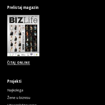
Prelistaj magazin
ČITAJ ONLINE
Projekti
Najkolega
Žene u biznisu
UticajnOdgovorno