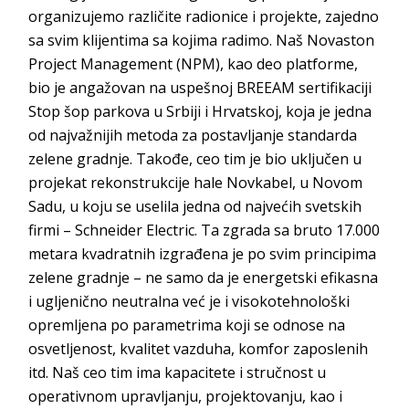
organizujemo različite radionice i projekte, zajedno
sa svim klijentima sa kojima radimo. Naš
Novaston
Project Management
(NPM), kao deo platforme,
bio je angažovan na uspešnoj BREEAM sertifikaciji
Stop šop parkova u Srbiji i Hrvatskoj, koja je jedna
od najvažnijih metoda za postavljanje standarda
zelene gradnje. Takođe, ceo tim je bio uključen u
projekat rekonstrukcije hale
Novkabel
,
u Novom
Sadu, u koju se uselila jedna od najvećih svetskih
firmi –
Schneider Electric
. Ta zgrada sa bruto 17.000
metara kvadratnih izgrađena je po svim principima
zelene gradnje – ne samo da je energetski efikasna
i ugljenično neutralna već je i visokotehnološki
opremljena po parametrima koji se odnose na
osvetljenost, kvalitet vazduha, komfor zaposlenih
itd. Naš ceo tim ima kapacitete i stručnost u
operativnom upravljanju, projektovanju, kao i