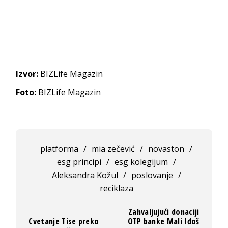
Izvor:
BIZLife Magazin
Foto:
BIZLife Magazin
platforma
/
mia zečević
/
novaston
/
esg principi
/
esg kolegijum
/
Aleksandra Kožul
/
poslovanje
/
reciklaza
Zahvaljujući donaciji
Cvetanje Tise preko
OTP banke Mali Iđoš