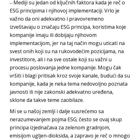
‒ Mediji su jedan od ključnih faktora kada je reč o
ESG principima i njihovoj implementaciji. Vrlo je
važno da oni adekvatno i pravovremeno
izveštavaju o značaju ESG principa, koristima koje
kompanije imaju ili dobijaju njihovom
implementacijom, jer na taj način mogu uticati na
svest onih koji su na rukovodećim pozicijama, na
investitore, ali i na sve ostale koji su važni u
procesu poslovanja jedne kompanije. Mogu čak
vršiti i blagi pritisak kroz svoje kanale, budući da su
kompanije, kada je neka tema nedovoljno poznata
javnosti ili nije zakonski adekvatno uređena,
sklone da takve teme
zaobilaze.
Mi se u našoj zemlji i dalje susrećemo sa
nerazumevanjem pojma ESG; često se ovaj skup
principa izjednačava za zelenom gradnjom,
emisijom ugljen-dioksida, a zapravo je reč o mnogo