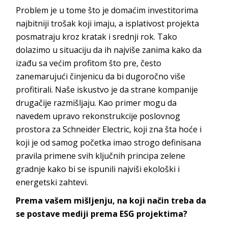
Problem je u tome što je domaćim investitorima
najbitniji trošak koji imaju, a isplativost projekta
posmatraju kroz kratak i srednji rok. Tako
dolazimo u situaciju da ih najviše zanima kako da
izađu sa većim profitom što pre, često
zanemarujući činjenicu da bi dugoročno više
profitirali. Naše iskustvo je da strane kompanije
drugačije razmišljaju. Kao primer mogu da
navedem upravo rekonstrukcije poslovnog
prostora za
Schneider Electric
, koji zna šta hoće i
koji je od samog početka imao strogo definisana
pravila primene svih ključnih principa zelene
gradnje kako bi se ispunili najviši ekološki i
energetsk
i zahtevi.
Prema vašem mišljenju, na koji način treba da
se postave mediji prema ESG projektima?