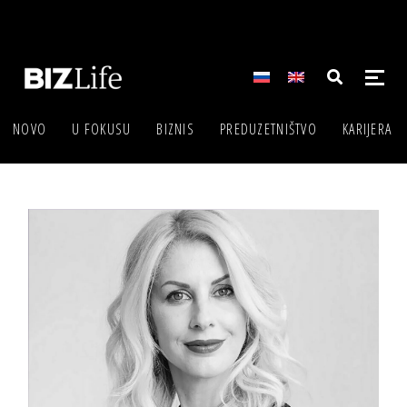
NOVO
U FOKUSU
BIZNIS
PREDUZETNIŠTVO
KARIJERA