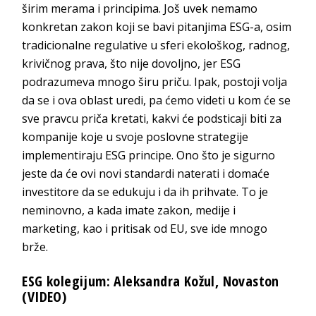
širim merama i principima. Još uvek nemamo
konkretan zakon koji se bavi pitanjima ESG-a, osim
tradicionalne regulative u sferi ekološkog, radnog,
krivičnog prava, što nije dovoljno, jer ESG
podrazumeva mnogo širu priču. Ipak, postoji volja
da se i ova oblast uredi, pa ćemo videti u kom će se
sve pravcu priča kretati, kakvi će podsticaji biti za
kompanije koje u svoje poslovne strategije
implementiraju ESG principe. Ono što je sigurno
jeste da će ovi novi standardi naterati i domaće
investitore da se edukuju i da ih prihvate. To je
neminovno, a kada imate zakon, medije i
marketing, kao i pritisak od EU, sve ide mno
go
brže.
ESG kolegijum: Aleksandra Kožul, Novaston
(VIDEO)