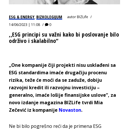
ESG & ENERGY
BIZKOLEGIJUM
autor
BIZLife
,
14/06/2023 | 11:08
0
,,ESG principi su važni kako bi poslovanje bilo
održivo i skalabilno“
„One kompanije čiji projekti nisu usklađeni sa
ESG standardima imaće drugačiju procenu
rizika, teže će moći da se zaduže, dobiju
razvojni kredit ili razvojnu investiciju –
generalno, imaće lošije finansijske uslove”, za
novo izdanje magazina BIZLife tvrdi Mia
Zečević iz kompanije
Novaston
.
Ne bi bilo pogrešno reći da je primena ESG