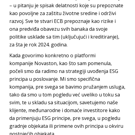
– u pitanju je spisak delatnosti koje su prepoznate
kao povoljne za zaštitu životne sredine i održivi
razvoj. Sve te stvari ECB prepoznaje kao rizike i
ona predviđa obavezu svih banaka da svoje
politike usklade sa tim (uključujući i kreditiranje),
za šta je rok 202
4. godin
a.
Kada govorimo konkretno o platformi
kompanije
Novaston
, kao što sam pomenula,
počeli smo da radimo na strategiji uvođenja ESG
principa u poslovanje. Mi smo specifična
kompanija, pre svega se bavimo pružanjem usluga,
tako da smo u tom pogledu već uveliko u toku sa
svim, te u skladu sa situacijom, savetujemo naše
klijente, međunarodne i domaće investitore kako
da primenjuju ESG principe, pre svega, u pogledu
gradnje objekata ili primene ovih principa u okviru
postojećih
objekata.