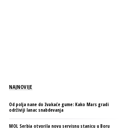
NAJNOVIJE
Od polja nane do žvakaće gume: Kako Mars gradi
održiviji lanac snabdevanja
MOL Serbia otvorila novu servisnu stanicu u Boru