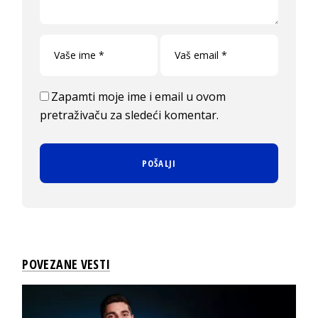
Zapamti moje ime i email u ovom
pretraživaču za sledeći komentar.
POVEZANE VESTI