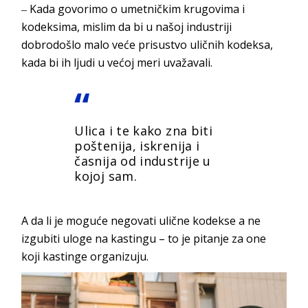
‒
Kada govorimo o umetničkim krugovima i
kodeksima, mislim da bi u našoj industriji
dobrodošlo malo veće prisustvo uličnih kodeksa,
kada bi ih ljudi u većoj meri uvažavali.
Ulica i te kako zna biti
poštenija, iskrenija i
časnija od industrije u
kojoj sam.
A da li je moguće negovati
ulične kode
kse a ne
izgubiti
uloge na kastingu – to je pitanje za one
koji kastinge o
rganizuju.