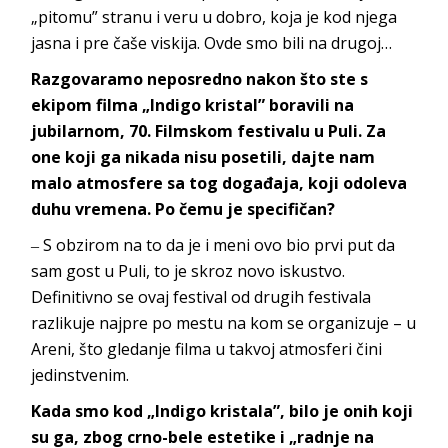
„pitomu” stranu i veru u dobro, koja je kod njega
jasna i pre čaše viskija. Ovde smo bili
na drugoj…
Razgovaramo neposredno nakon što ste s
ekipom filma „Indigo kristal” boravili na
jubilarnom, 70. Filmskom festivalu u Puli. Za
one koji ga nikada nisu posetili, dajte nam
malo atmosfere sa tog događaja, koji odoleva
duhu vremena. Po čemu je specifičan?
‒ S obzirom na to da je i meni ovo bio prvi put da
sam gost u Puli, to je skroz novo iskustvo.
Definitivno se ovaj festival od drugih festivala
razlikuje najpre po mestu na kom se organizuje – u
Areni, što gledanje filma u takvoj atmosferi čini
jed
instvenim.
Kada smo kod „Indigo kristala”, bilo je onih koji
su ga, zbog crno-bele estetike i „radnje na