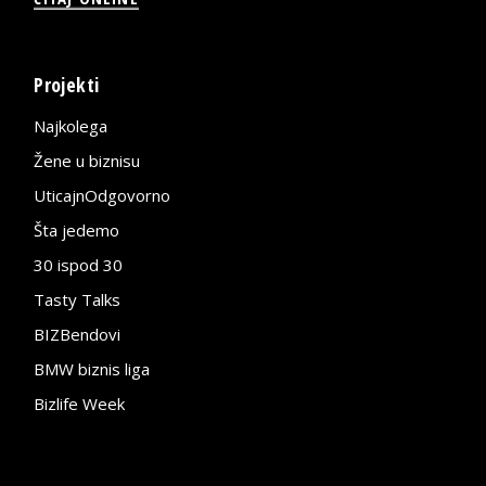
Projekti
Najkolega
Žene u biznisu
UticajnOdgovorno
Šta jedemo
30 ispod 30
Tasty Talks
BIZBendovi
BMW biznis liga
Bizlife Week