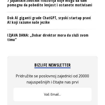
7 japanskih životnih filozofija koje mogu da vam
pomognu da pobedite lenjost i ostanete motivisani
Dok AI giganti grade ChatGPT, srpski startap pravi
AI koji razume naše jezike
IZJAVA DANA: „Dobar direktor mora da služi svom
timu“
BIZLIFE NEWSLETTER
Pridružite se poslovnoj zajednici od 20000
najuspešnijih i čitajte nas prvi