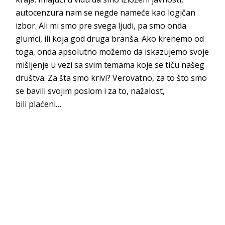
autocenzura nam se negde nameće kao logičan
izbor. Ali mi smo pre svega ljudi, pa smo onda
glumci, ili koja god druga branša. Ako krenemo od
toga, onda apsolutno možemo da iskazujemo svoje
mišljenje u vezi sa svim temama koje se tiču našeg
društva. Za šta smo krivi? Verovatno, za to što smo
se bavili svojim poslom i za to, nažalost,
bili
plaćeni…