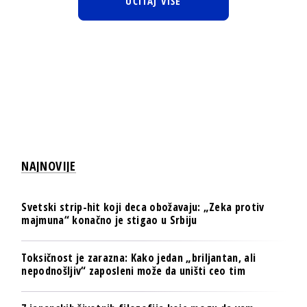
UČITAJ VIŠE
NAJNOVIJE
Svetski strip-hit koji deca obožavaju: „Zeka protiv
majmuna“ konačno je stigao u Srbiju
Toksičnost je zarazna: Kako jedan „briljantan, ali
nepodnošljiv“ zaposleni može da uništi ceo tim