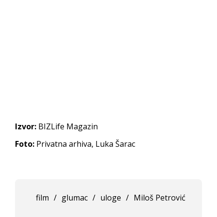
Izvor:
BIZLife Magazin
Foto:
Privatna arhiva, Luka Šarac
film
/
glumac
/
uloge
/
Miloš Petrović