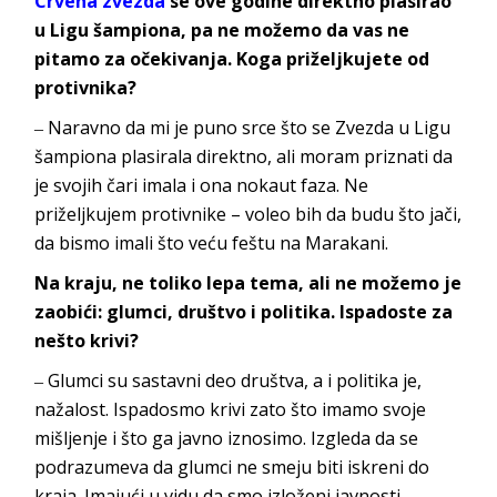
Crvena zvezda
se ove godine direktno plasirao
u Ligu šampiona, pa ne možemo da vas ne
pitamo za očekivanja. Koga priželjkujete od
protivnika?
‒ Naravno da mi je puno srce što se Zvezda u Ligu
šampiona plasirala direktno, ali moram priznati da
je svojih čari imala i ona nokaut faza. Ne
priželjkujem protivnike – voleo bih da budu što jači,
da bismo imali što veću feštu na
Marakani.
Na kraju, ne toliko lepa tema, ali ne možemo je
zaobići: glumci, društvo i politika. Ispadoste za
nešto krivi?
‒ Glumci su sastavni deo društva, a i politika je,
nažalost. Ispadosmo krivi zato što imamo svoje
mišljenje i što ga javno iznosimo. Izgleda da se
podrazumeva da glumci ne smeju biti iskreni do
kraja. Imajući u vidu da smo izloženi javnosti,