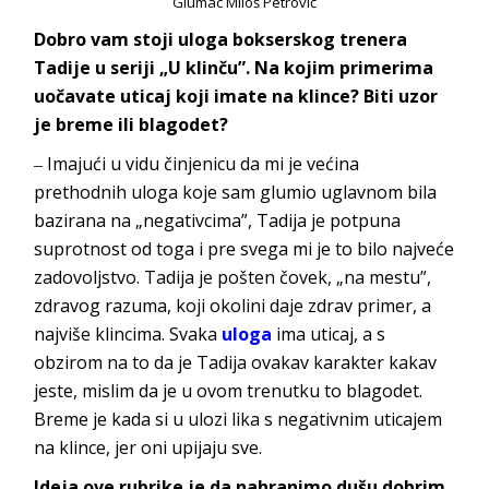
Glumac Miloš Petrović
Dobro vam stoji uloga bokserskog trenera
Tadije u seriji „U klinču”. Na kojim primerima
uočavate uticaj koji imate na klince? Biti uzor
je breme ili blagodet?
‒ Imajući u vidu činjenicu da mi je većina
prethodnih uloga koje sam glumio uglavnom bila
bazirana na „negativcima”, Tadija je potpuna
suprotnost od toga i pre svega mi je to bilo najveće
zadovoljstvo. Tadija je pošten čovek, „na mestu”,
zdravog razuma, koji okolini daje zdrav primer, a
najviše klincima. Svaka
uloga
ima uticaj, a s
obzirom na to da je Tadija ovakav karakter kakav
jeste, mislim da je u ovom trenutku to blagodet.
Breme je kada si u ulozi lika s negativnim uticajem
na klince, jer oni up
ijaju sve.
Ideja ove rubrike je da nahranimo dušu dobrim