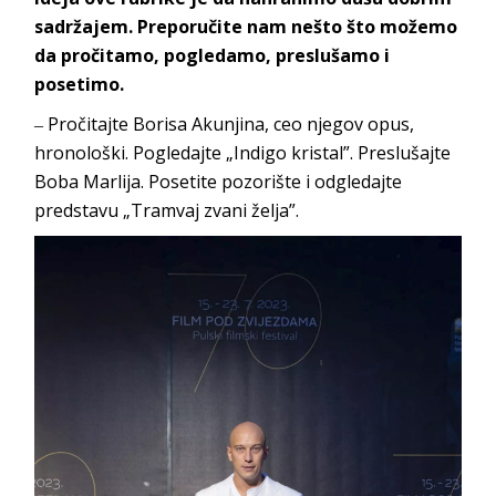
sadržajem. Preporučite nam nešto što možemo
da pročitamo, pogledamo, preslušamo i
posetimo.
‒ Pročitajte Borisa Akunjina, ceo njegov opus,
hronološki. Pogledajte „Indigo kristal”. Preslušajte
Boba Marlija. Posetite pozorište i odgledajte
predstavu „Tramvaj zva
ni želja”.