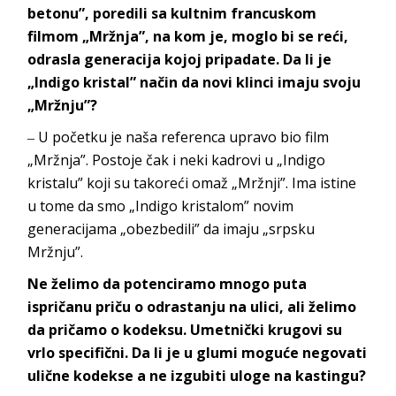
betonu”, poredili sa kultnim francuskom
filmom „Mržnja”, na kom je, moglo bi se reći,
odrasla generacija kojoj pripadate. Da li je
„Indigo kristal” način da novi klinci imaju svoju
„Mržnju”?
‒ U početku je naša referenca upravo bio film
„
Mržnja”. Postoje čak i neki kadrovi u „Indigo
kristalu” koji su takoreći omaž „Mržnji”. Ima istine
u tome da smo „Indigo kristalom” novim
generacijama „obezbedili” da imaju „srpsk
u
Mržnju”.
Ne želimo da potenciramo mnogo puta
ispričanu priču o odrastanju na ulici, ali želimo
da pričamo o kodeksu. Umetnički krugovi su
vrlo specifični. Da li je u glumi moguće negovati
ulične kodekse a ne izgubiti uloge na kastingu?