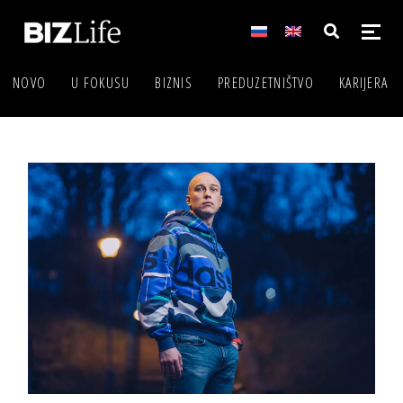
NOVO
U FOKUSU
BIZNIS
PREDUZETNIŠTVO
KARIJERA