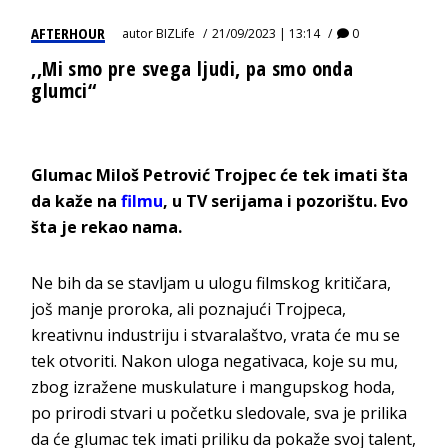
AFTERHOUR
autor
BIZLife
21/09/2023 | 13:14
0
,,Mi smo pre svega ljudi, pa smo onda
glumci“
Glumac Miloš Petrović Trojpec će tek imati šta
da kaže na
filmu
, u TV serijama i pozorištu. Evo
šta je rekao nama.
Ne bih da se stavljam u ulogu filmskog kritičara,
još manje proroka, ali poznajući Trojpeca
,
kreativnu industriju i stvaralaštvo, vrata će mu se
tek otvoriti. Nakon uloga negativaca, koje su mu,
zbog izražene muskulature i mangupskog hoda,
po prirodi stvari u početku sledovale, sva je prilika
da će glumac tek imati priliku da pokaže svoj talent,