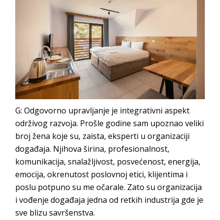
G:
Odgovorno upravljanje je integrativni aspekt
održivog razvoja. Prošle godine sam upoznao veliki
broj žena koje su, zaista, eksperti u organizaciji
događaja. Njihova širina, profesionalnost,
komunikacija, snalažljivost, posvećenost, energija,
emocija, okrenutost poslovnoj etici, klijentima i
poslu potpuno su me očarale. Zato su organizacija
i vođenje događaja jedna od retkih industrija gde je
sve blizu savr
šenstva.