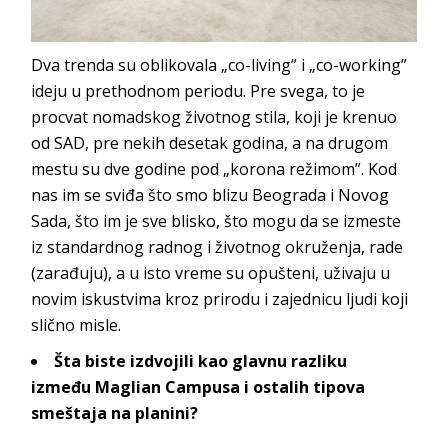
Dva trenda su oblikovala „co-living” i „co-working”
ideju u prethodnom periodu. Pre svega, to je
procvat nomadskog životnog stila, koji je krenuo
od SAD, pre nekih desetak godina, a na drugom
mestu su dve godine pod „korona režimom”. Kod
nas im se sviđa što smo blizu Beograda i Novog
Sada, što im je sve blisko, što mogu da se izmeste
iz standardnog radnog i životnog okruženja, rade
(zarađuju), a u isto vreme su opušteni, uživaju u
novim iskustvima kroz prirodu i zajednicu ljudi koji
sli
čno misle.
Šta biste izdvojili kao glavnu razliku
između
Maglian Campusa
i ostalih tipova
smeštaja na planini?