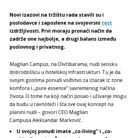
Novi izazovi na tržištu rada stavili su i
poslodavce i zaposlene na svojevrsni
test
izdržljivosti. Prvi moraju pronaći način da
zadrže one najbolje, a drugi balans između
poslovnog i
privatnog.
Maglian Campus
, na Divčibarama, nudi seosku
dobrodošlicu u hotelskoj infrastrukturi. Tu je da
svojim gostima ponudi vođstvo za izlazak iz zone
komfora i „pure essence” savremenog načina
života. O tome na koji način posao i uživanje mogu
da budu u ravnoteži i šta sve ovaj koncept na
planini nudi – govori CEO
Maglian
Campusa
Aleksandar
Marković.
U svojoj ponudi imate „co-living” i „co-