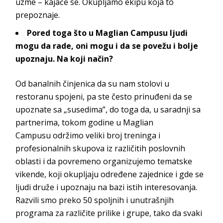
uzme – kajaće se. Okupljamo ekipu koja to
p
repoznaje.
Pored toga što u
Maglian Campusu
ljudi
mogu da rade, oni mogu i da se povežu i bolje
upoznaju. Na koji način?
Od banalnih činjenica da su nam stolovi u
restoranu spojeni, pa ste često prinuđeni da se
upoznate sa „susedima”, do toga da, u saradnji sa
partnerima, tokom godine u
Maglian
Campusu
održimo veliki broj treninga i
profesionalnih skupova iz različitih poslovnih
oblasti i da povremeno organizujemo tematske
vikende, koji okupljaju određene zajednice i gde se
ljudi druže i upoznaju na bazi istih interesovanja.
Razvili smo preko 50 spoljnih i unutrašnjih
programa za različite prilike i grupe, tako da svaki