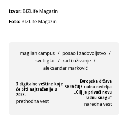
Izvor:
BIZLife Magazin
Foto:
BIZLife Magazin
maglian campus
/
posao i zadovoljstvo
/
sveti glar
/
rad i uživanje
/
aleksandar marković
Evropska država
3 digitalne veštine koje
SKRAĆUJE radnu nedelju:
će biti najtraženije u
„Cilj je privući novu
2023.
radnu snagu“
prethodna vest
naredna vest