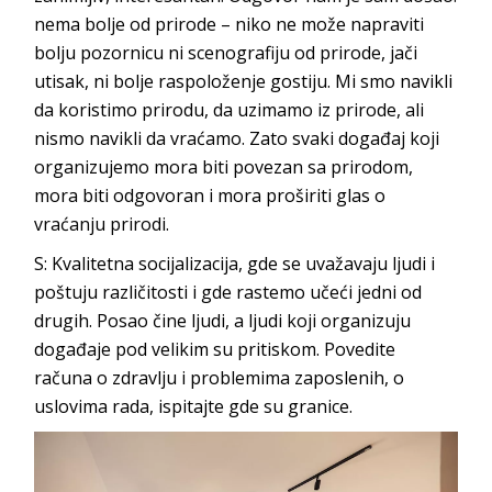
nema bolje od prirode – niko ne može napraviti
bolju pozornicu ni scenografiju od prirode, jači
utisak, ni bolje raspoloženje gostiju. Mi smo navikli
da koristimo prirodu, da uzimamo iz prirode, ali
nismo navikli da vraćamo. Zato svaki događaj koji
organizujemo mora biti povezan sa prirodom,
mora biti odgovoran i mora proširiti glas o
vraćanj
u prirodi.
S:
Kvalitetna socijalizacija, gde se uvažavaju ljudi i
poštuju različitosti i gde rastemo učeći jedni od
drugih. Posao čine ljudi, a ljudi koji organizuju
događaje pod velikim su pritiskom. Povedite
računa o zdravlju i problemima zaposlenih, o
uslovima rada, ispitajte gde s
u granice.