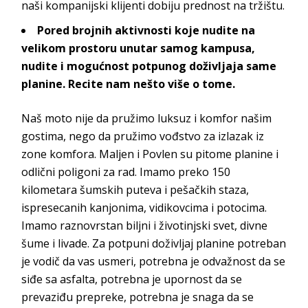
naši kompanijski klijenti dobiju prednost n
a tržištu.
Pored brojnih aktivnosti koje nudite na
velikom prostoru unutar samog kampusa,
nudite i mogućnost potpunog doživljaja same
planine. Recite nam nešto više o tome.
Naš moto nije da pružimo luksuz i komfor našim
gostima, nego da pružimo vođstvo za izlazak iz
zone komfora. Maljen i Povlen su pitome planine i
odlični poligoni za rad. Imamo preko 150
kilometara šumskih puteva i pešačkih staza,
ispresecanih kanjonima, vidikovcima i potocima.
Imamo raznovrstan biljni i životinjski svet, divne
šume i livade. Za potpuni doživljaj planine potreban
je vodič da vas usmeri, potrebna je odvažnost da se
siđe sa asfalta, potrebna je upornost da se
prevaziđu prepreke, potrebna je snaga da se