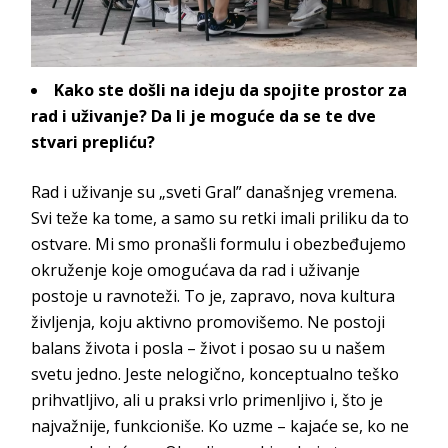
Kako ste došli na ideju da spojite prostor za
rad i uživanje? Da li je moguće da se te dve
stvari prepliću?
Rad i uživanje su „sveti Gral” današnjeg vremena.
Svi teže ka tome, a samo su retki imali priliku da to
ostvare. Mi smo pronašli formulu i obezbeđujemo
okruženje koje omogućava da rad i uživanje
postoje u ravnoteži. To je, zapravo, nova kultura
življenja, koju aktivno promovišemo. Ne postoji
balans života i posla – život i posao su u našem
svetu jedno. Jeste nelogično, konceptualno teško
prihvatljivo, ali u praksi vrlo primenljivo i, što je
najvažnije, funkcioniše. Ko uzme – kajaće se, ko ne