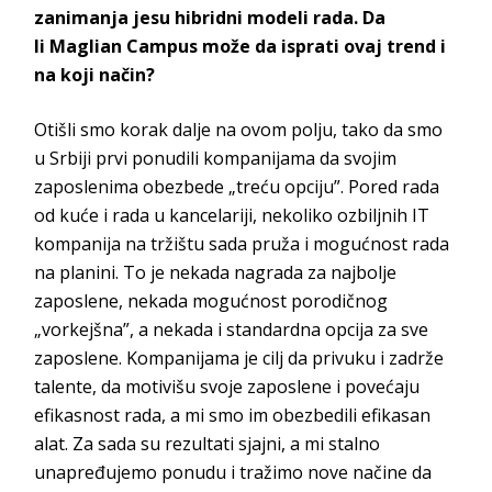
zanimanja jesu hibridni modeli rada. Da
li
Maglian Campus
može da isprati ovaj trend i
na koji način?
Otišli smo korak dalje na ovom polju, tako da smo
u Srbiji prvi ponudili kompanijama da svojim
zaposlenima obezbede „treću opciju”. Pored rada
od kuće i rada u kancelariji, nekoliko ozbiljnih IT
kompanija na tržištu sada pruža i mogućnost rada
na planini. To je nekada nagrada za najbolje
zaposlene, nekada mogućnost porodičnog
„vorkejšna”, a nekada i standardna opcija za sve
zaposlene. Kompanijama je cilj da privuku i zadrže
talente, da motivišu svoje zaposlene i povećaju
efikasnost rada, a mi smo im obezbedili efikasan
alat. Za sada su rezultati sjajni, a mi stalno
unapređujemo ponudu i tražimo nove načine da