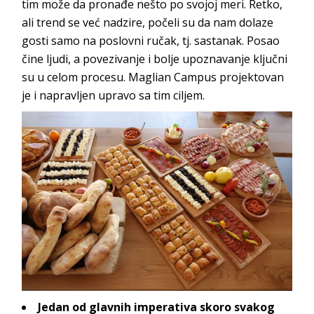
tim može da pronađe nešto po svojoj meri. Retko,
ali trend se već nadzire, počeli su da nam dolaze
gosti samo na poslovni ručak, tj. sastanak. Posao
čine ljudi, a povezivanje i bolje upoznavanje ključni
su u celom procesu.
Maglian Campus
projektovan
je i napravljen upravo sa t
im ciljem.
Jedan od glavnih imperativa skoro svakog