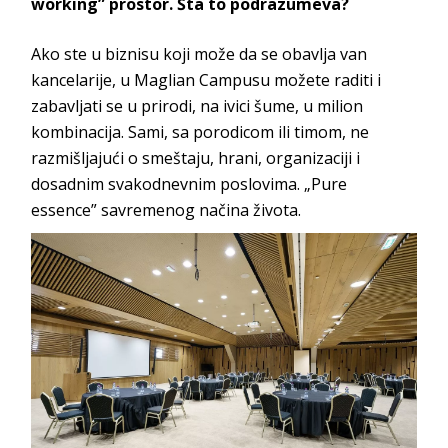
working” prostor. Šta to podrazumeva?
Ako ste u biznisu koji može da se obavlja van
kancelarije, u
Maglian Campusu
možete raditi i
zabavljati se u prirodi, na ivici šume, u milion
kombinacija. Sami, sa porodicom ili timom, ne
razmišljajući o smeštaju, hrani, organizaciji i
dosadnim svakodnevnim poslovima. „Pure
essence” savremenog nači
na života.