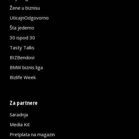
Žene u biznisu
UticajnOdgovorno
Šta jedemo
30 ispod 30
Tasty Talks
BIZBendovi
BMW biznis liga
Bizlife Week
Za partnere
Saradnja
Media Kit
Pretplata na magazin