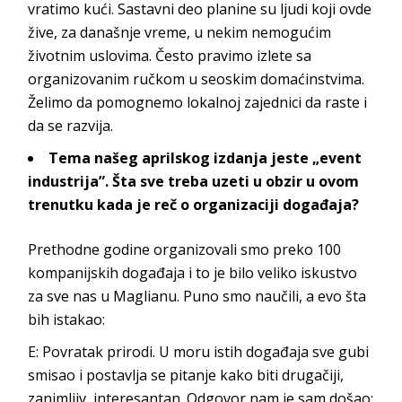
vratimo kući. Sastavni deo planine su ljudi koji ovde
žive, za današnje vreme, u nekim nemogućim
životnim uslovima. Često pravimo izlete sa
organizovanim ručkom u seoskim domaćinstvima.
Želimo da pomognemo lokalnoj zajednici da raste i
da s
e razvija.
Tema našeg aprilskog izdanja jeste „event
industrija”. Šta sve treba uzeti u obzir u ovom
trenutku kada je reč o organizaciji događaja?
Prethodne godine organizovali smo preko 100
kompanijskih događaja i to je bilo veliko iskustvo
za sve nas u
Maglianu
. Puno smo naučili, a evo šta
bi
h istakao:
E:
Povratak prirodi. U moru istih događaja sve gubi
smisao i postavlja se pitanje kako biti drugačiji,
zanimljiv, interesantan. Odgovor nam je sam došao: