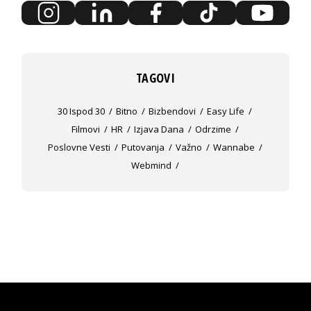
TAGOVI
30 Ispod 30
Bitno
Bizbendovi
Easy Life
Filmovi
HR
Izjava Dana
Odrzime
Poslovne Vesti
Putovanja
Važno
Wannabe
Webmind