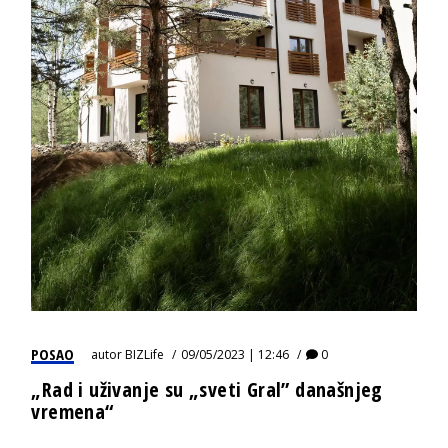
POSAO
autor
BIZLife
09/05/2023 | 12:46
0
„Rad i uživanje su „sveti Gral” današnjeg
vremena“