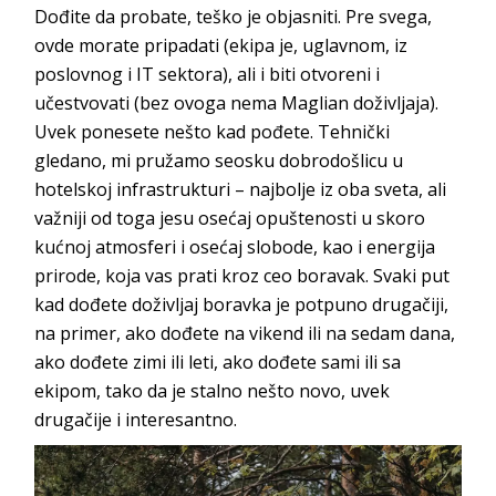
Dođite da probate, teško je objasniti. Pre svega,
ovde morate pripadati (ekipa je, uglavnom, iz
poslovnog i IT sektora), ali i biti otvoreni i
učestvovati (bez ovoga nema
Maglian
doživljaja).
Uvek ponesete nešto kad pođete. Tehnički
gledano, mi pružamo seosku dobrodošlicu u
hotelskoj infrastrukturi – najbolje iz oba sveta, ali
važniji od toga jesu osećaj opuštenosti u skoro
kućnoj atmosferi i osećaj slobode, kao i energija
prirode, koja vas prati kroz ceo boravak. Svaki put
kad dođete doživljaj boravka je potpuno drugačiji,
na primer, ako dođete na vikend ili na sedam dana,
ako dođete zimi ili leti, ako dođete sami ili sa
ekipom, tako da je stalno nešto novo, uvek
drugačije i int
eresantno.