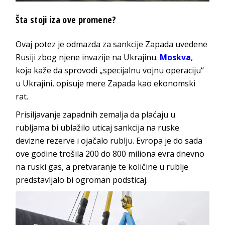
Šta stoji iza ove promene?
Ovaj potez je odmazda za sankcije Zapada uvedene
Rusiji zbog njene invazije na Ukrajinu.
Moskva
,
koja kaže da sprovodi „specijalnu vojnu operaciju“
u Ukrajini, opisuje mere Zapada kao ekonomski
rat.
Prisiljavanje zapadnih zemalja da plaćaju u
rubljama bi ublažilo uticaj sankcija na ruske
devizne rezerve i ojačalo rublju. Evropa je do sada
ove godine trošila 200 do 800 miliona evra dnevno
na ruski gas, a pretvaranje te količine u rublje
predstavljalo bi ogroman podsticaj.