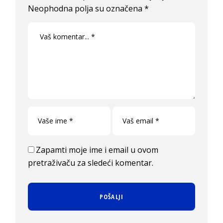
Neophodna polja su označena
*
Zapamti moje ime i email u ovom
pretraživaču za sledeći komentar.