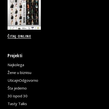
ČITAJ ONLINE
Projekti
Najkolega
Žene u biznisu
UticajnOdgovorno
Šta jedemo
30 ispod 30
Tasty Talks