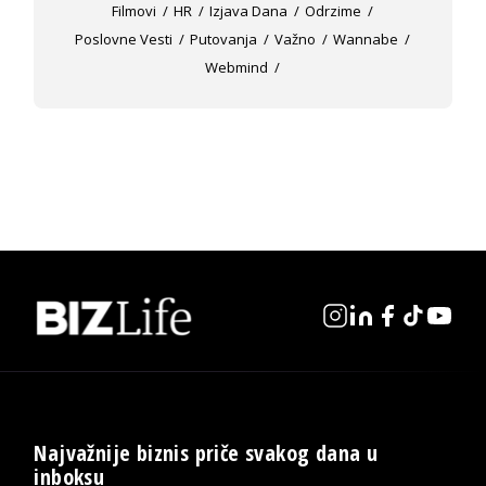
Filmovi
HR
Izjava Dana
Odrzime
Poslovne Vesti
Putovanja
Važno
Wannabe
Webmind
Najvažnije biznis priče svakog dana u
inboksu