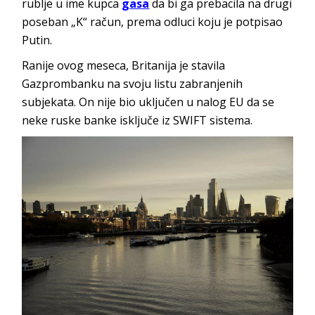
rublje u ime kupca
gasa
da bi ga prebacila na drugi
poseban „K“ račun, prema odluci koju je potpisao
Putin.
Ranije ovog meseca, Britanija je stavila
Gazprombanku na svoju listu zabranjenih
subjekata. On nije bio uključen u nalog EU da se
neke ruske banke isključe iz SWIFT sistema.