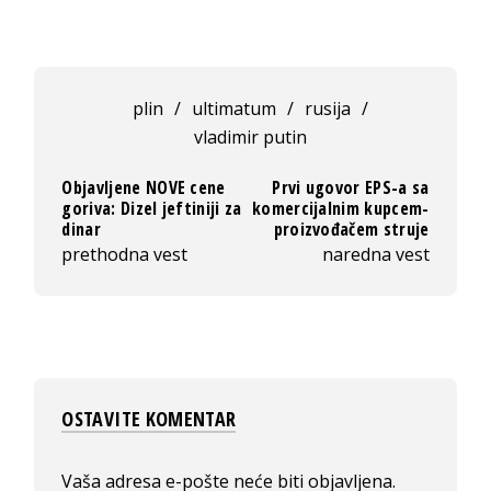
plin
/
ultimatum
/
rusija
/
vladimir putin
Objavljene NOVE cene
Prvi ugovor EPS-a sa
goriva: Dizel jeftiniji za
komercijalnim kupcem-
dinar
proizvođačem struje
prethodna vest
naredna vest
OSTAVITE KOMENTAR
Vaša adresa e-pošte neće biti objavljena.