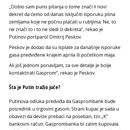
„Dobio sam puno pitanja o tome znači li novi
dekret da ćemo od danas isključiti isporuku plina
zemljama koje ne počnu plaćati u rubljima. Ne, to
ne znači to i to ne sledi iz dekreta“, rekao je
Putinov portparol Dmitrij Peskov.
Peskov je dodao da su isplate za današnje isporuke
gasa predviđene krajem aprila ili početkom maja.
Ali još jednom ponavljam, za sve detalje je bolje
kontaktirati Gasprom“, rekao je Peskov.
Šta je Putin tražio juče?
Putinova odluka predviđa da Gasprombank bude
posrednik u trgovini gasom. Strani kupac je sada u
obavezi da devize prebaci na poseban, tzv „K“
bankovni račun. Gasprombanka bi zatim kupovala