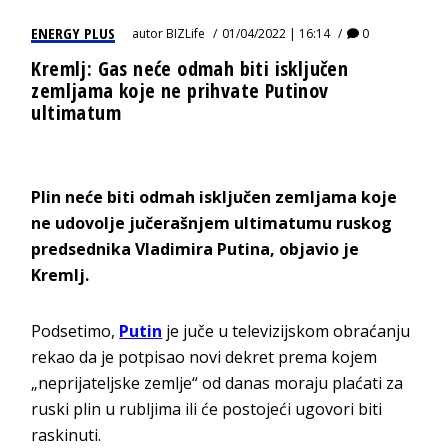
ENERGY PLUS
autor
BIZLife
01/04/2022 | 16:14
0
Kremlj: Gas neće odmah biti isključen
zemljama koje ne prihvate Putinov
ultimatum
Plin neće biti odmah isključen zemljama koje
ne udovolje jučerašnjem ultimatumu ruskog
predsednika Vladimira Putina, objavio je
Kremlj.
Podsetimo,
Putin
je juče u televizijskom obraćanju
rekao da je potpisao novi dekret prema kojem
„neprijateljske zemlje“ od danas moraju plaćati za
ruski plin u rubljima ili će postojeći ugovori biti
raskinuti.