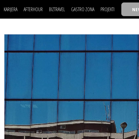
KARIJERA
AFTERHOUR
BIZTRAVEL
GASTRO ZONA
PROJEKTI
NE
POSAO
FILM I SCENA
NAJKOLEGA
LJUDI (HR)
KNJIGE
TASTY TALKS
POSAO
FILM I SCENA
NAJKOLEGA
JE
MOJ UGAO
AUTO SVET
30 ISPOD 30
LJUDI (HR)
KNJIGE
TASTY TALKS
USAVRŠAVANJE
STIL
BACK TO OFFIC
JE
MOJ UGAO
AUTO SVET
30 ISPOD 30
KNOW-HOW
WELLBEING
BIZBENDOVI
USAVRŠAVANJE
STIL
BACK TO OFFIC
BIZKOLEGIJUM
KNOW-HOW
WELLBEING
BIZBENDOVI
BMW BIZNIS LIG
BIZKOLEGIJUM
BIZLIFE WEEK
BMW BIZNIS LIG
IZJAVA GODINE
BIZLIFE WEEK
IZJAVA GODINE