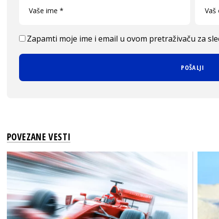
Zapamti moje ime i email u ovom pretraživaču za sl
POVEZANE VESTI