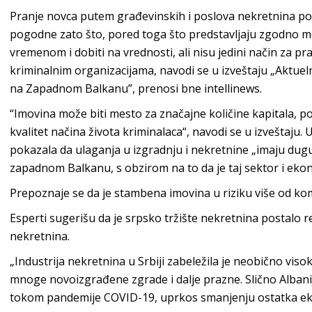
Pranje novca putem građevinskih i poslova nekretnina pop
pogodne zato što, pored toga što predstavljaju zgodno m
vremenom i dobiti na vrednosti, ali nisu jedini način za pr
kriminalnim organizacijama, navodi se u izveštaju „Aktueln
na Zapadnom Balkanu”, prenosi bne intellinews.
“Imovina može biti mesto za značajne količine kapitala, po
kvalitet načina života kriminalaca“, navodi se u izveštaju. 
pokazala da ulaganja u izgradnju i nekretnine „imaju dugu
zapadnom Balkanu, s obzirom na to da je taj sektor i ekon
Prepoznaje se da je stambena imovina u riziku više od kom
Esperti sugerišu da je srpsko tržište nekretnina postalo 
nekretnina.
„Industrija nekretnina u Srbiji zabeležila je neobično viso
mnoge novoizgrađene zgrade i dalje prazne. Slično Albaniji
tokom pandemije COVID-19, uprkos smanjenju ostatka ekon