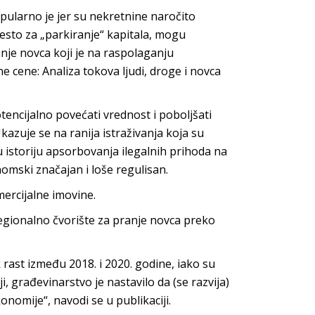
ularno je jer su nekretnine naročito
esto za „parkiranje“ kapitala, mogu
anje novca koji je na raspolaganju
e cene: Analiza tokova ljudi, droge i novca
tencijalno povećati vrednost i poboljšati
Ukazuje se na ranija istraživanja koja su
 istoriju apsorbovanja ilegalnih prihoda na
omski značajan i loše regulisan.
ercijalne imovine.
regionalno čvorište za pranje novca preko
k rast između 2018. i 2020. godine, iako su
, građevinarstvo je nastavilo da (se razvija)
omije“, navodi se u publikaciji.