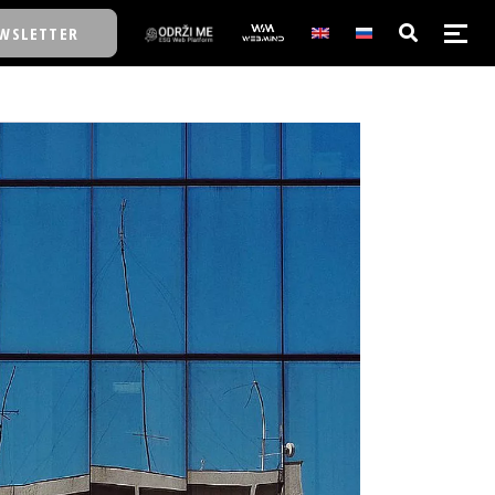
WSLETTER
E/SCHOOL
E/SCHOOL
A
A