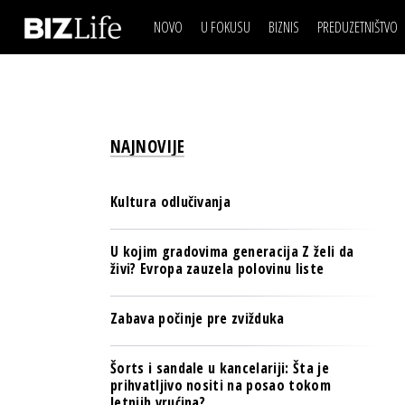
NOVO
U FOKUSU
BIZNIS
PREDUZETNIŠTVO
IZJAVA DANA
BIZNIS SCENA
VIDEO
REAL ESTATE
IZJAVA DANA
BIZNIS SCENA
BREND I KOMUNIKACI
VIDEO
REAL ESTATE
ESG & ENERGY
NAJNOVIJE
BREND I KOMUNIKACI
BANKE
ESG & ENERGY
OSIGURANJE
Kultura odlučivanja
BANKE
TECH I AI
OSIGURANJE
U kojim gradovima generacija Z želi da
BIZNIS & SPORT
živi? Evropa zauzela polovinu liste
TECH I AI
PULS REGIONA
BIZNIS & SPORT
Zabava počinje pre zvižduka
NOVO NA RAFU
PULS REGIONA
Šorts i sandale u kancelariji: Šta je
NOVO NA RAFU
prihvatljivo nositi na posao tokom
letnjih vrućina?