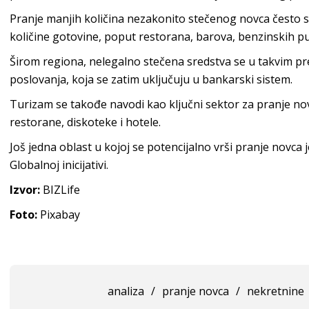
Pranje manjih količina nezakonito stečenog novca često se
količine gotovine, poput restorana, barova, benzinskih pu
Širom regiona, nelegalno stečena sredstva se u takvim p
poslovanja, koja se zatim uključuju u bankarski sistem.
Turizam se takođe navodi kao ključni sektor za pranje nov
restorane, diskoteke i hotele.
Još jedna oblast u kojoj se potencijalno vrši pranje novca 
Globalnoj inicijativi.
Izvor:
BIZLife
Foto:
Pixabay
analiza
/
pranje novca
/
nekretnine