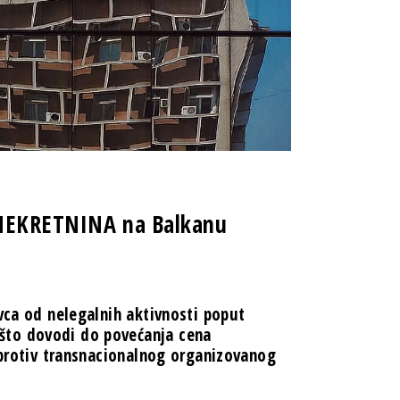
E NEKRETNINA na Balkanu
ovca od nelegalnih aktivnosti poput
što dovodi do povećanja cena
e protiv transnacionalnog organizovanog