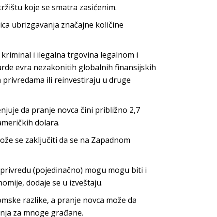
ržištu koje se smatra zasićenim.
dica ubrizgavanja značajne količine
riminal i ilegalna trgovina legalnom i
de evra nezakonitih globalnih finansijskih
 privredama ili reinvestiraju u druge
uje da pranje novca čini približno 2,7
američkih dolara.
ože se zaključiti da se na Zapadnom
privredu (pojedinačno) mogu mogu biti i
omije, dodaje se u izveštaju.
omske razlike, a pranje novca može da
anja za mnoge građane.