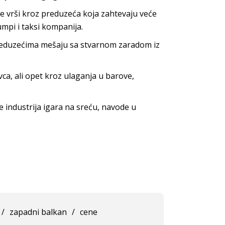
 vrši kroz preduzeća koja zahtevaju veće
mpi i taksi kompanija.
reduzećima mešaju sa stvarnom zaradom iz
ca, ali opet kroz ulaganja u barove,
je industrija igara na sreću, navode u
/
zapadni balkan
/
cene