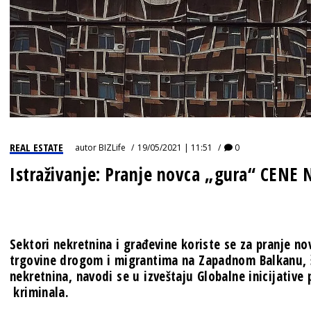
REAL ESTATE
autor
BIZLife
19/05/2021 | 11:51
0
Istraživanje: Pranje novca „gura“ CEN
Sektori nekretnina i građevine koriste se za pranje n
trgovine drogom i migrantima na Zapadnom Balkanu, 
nekretnina, navodi se u izveštaju Globalne inicijativ
kriminala.