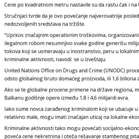
Cene po kvadratnom metru nastavile su da rastu čak i na t
Stručnjaci tvrde da je ovo povećanje najverovatnije posle
nedozvoljenih sredstava na tržište.
“Uprkos značajnim operativnim troškovima, organizovani k
ilegalnom robom nesumnjivo svake godine generišu milijar
tokova koji se usmeravaju u inostranstvo, peru u lokalnim
kriminalne aktivnosti, navodi se u izveštaju.
United Nations Office on Drugs and Crime (UNODC) procenj
odsto globalnog bruto domaćeg proizvoda, ili 1,6 biliona 
Ako se te globalne procene primene na države regiona, m
Balkanu godišnje opere između 1,8 i 4,6 milijardi evra.
Iako sume novca zarađenog kriminalom koji se ubacuje u 
relativno male, mogu imati značajan uticaj na lokalne ekon
Kriminalne aktivnosti tako mogu povećati socijalno-ekon
poveća cene nekretnina i oteža rešavanje stambenog pit