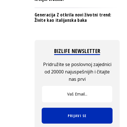
Generacija Z otkrila novi životni trend:
Živite kao italijanska baka
BIZLIFE NEWSLETTER
Pridružite se poslovnoj zajednici
od 20000 najuspešnijih i čitajte
nas prvi
PRIJAVI SE