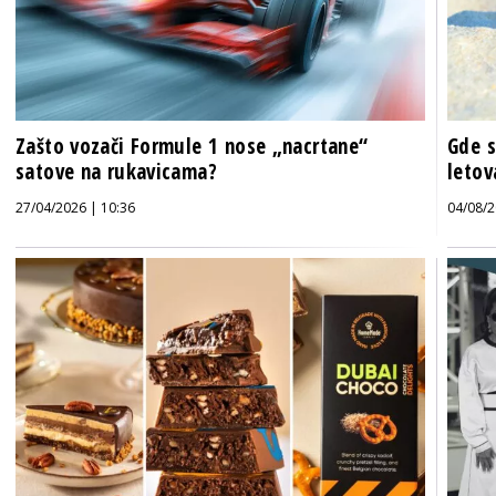
Zašto vozači Formule 1 nose „nacrtane“
Gde s
satove na rukavicama?
letov
27/04/2026 | 10:36
04/08/2