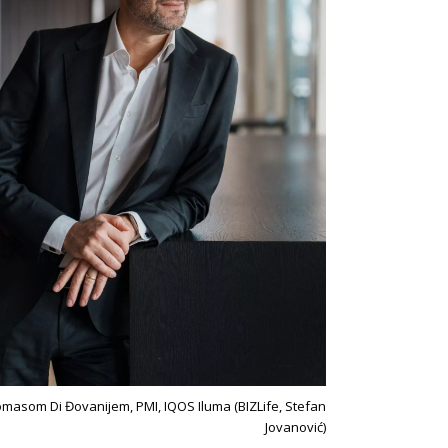
masom Di Đovanijem, PMI, IQOS Iluma (BIZLife, Stefan
Jovanović)