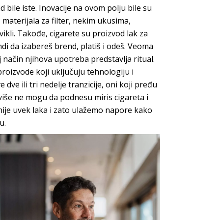
 bile iste. Inovacije
na ovom polju bile su
 materijala za filter, nekim ukusima,
avikli. Takođe, cigarete su proizvod lak za
ndi da
izabereš brend, platiš i odeš. Veoma
 način njihova upotreba predstavlja ritual.
proizvode koji uključuju
tehnologiju i
ve ili tri nedelje tranzicije, oni koji pređu
 više ne mogu da podnesu miris cigareta i
ije uvek lak
a i zato ulažemo napore kako
u.