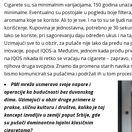
Cigarete su, sa minimalnim varijacijama, 150 godina unazad
minimalne. Eventualno su postojale u pogledu boje filtera,
aromama koje se koriste. Ali to je sve. I na to su se ljudi n
korišćenje. Kupovina je jednostavna, potrebno je 30 seku
lako se koriste, pri sagorevanju daju određen ukus i na taj
Uzimajući sve to u obzir, za pušače nije lako da pređu na 
inovacije, poput
IQOS
-a
. Međutim, jednom kada prođu prve d
na IQOS nikada ili retko se vraćaju na cigarete – zapravo,
njihova druga svojstva. Znamo da promena starih navika n
bismo komunicirali sa pušačima i podržali ih u to
m proces
PMI mreža usmerava svoje napore i
operacije ka budućnosti bez duvanskog
dima. Uzimajući u obzir druge primere iz
prakse, sličnu kulturu i društvo, koliko je taj
koncept izvodljiv u zemlji poput Srbije, gde
su pušači dominantno lojalni klasičnim
cigaretama?