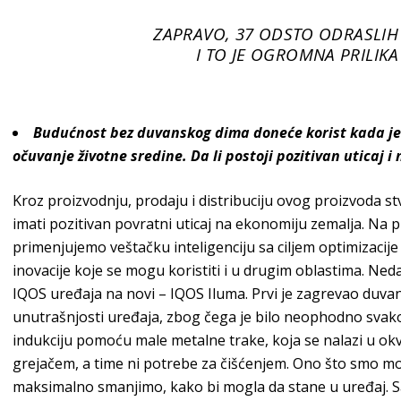
ZAPRAVO, 37 ODSTO ODRASLIH L
I TO JE OGROMNA PRILIK
Budućnost bez duvanskog dima doneće korist kada je u 
očuvanje životne sredine. Da li postoji pozitivan uticaj 
Kroz proizvodnju, prodaju i distribuciju ovog proizvoda stv
imati pozitivan povratni uticaj na ekonomiju zemalja. Na
primenjujemo veštačku inteligenciju sa ciljem optimizacij
inovacije koje se mogu koristiti i u drugim oblastima. Ne
IQOS
uređaja na novi –
IQOS Iluma
. Prvi je zagrevao duvan
unutrašnjosti uređaja, zbog čega je bilo neophodno svak
indukciju pomoću male metalne trake, koja se nalazi u ok
grejačem, a time ni potrebe za čišćenjem. Ono što smo mor
maksimalno smanjimo, kako bi mogla da stane u uređaj. Sa