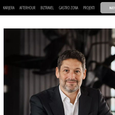
KARIJERA
AFTERHOUR
BIZTRAVEL
GASTRO ZONA
PROJEKTI
NE
POSAO
FILM I SCENA
NAJKOLEGA
LJUDI (HR)
KNJIGE
TASTY TALKS
POSAO
FILM I SCENA
NAJKOLEGA
JE
MOJ UGAO
AUTO SVET
30 ISPOD 30
LJUDI (HR)
KNJIGE
TASTY TALKS
USAVRŠAVANJE
STIL
BACK TO OFFIC
JE
MOJ UGAO
AUTO SVET
30 ISPOD 30
KNOW-HOW
WELLBEING
BIZBENDOVI
USAVRŠAVANJE
STIL
BACK TO OFFIC
BIZKOLEGIJUM
KNOW-HOW
WELLBEING
BIZBENDOVI
BMW BIZNIS LIG
BIZKOLEGIJUM
BIZLIFE WEEK
BMW BIZNIS LIG
IZJAVA GODINE
BIZLIFE WEEK
IZJAVA GODINE