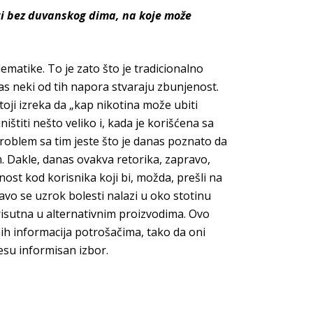
ti bez duvanskog dima, na koje može
matike. To je zato što je tradicionalno
as neki od tih napora stvaraju zbunjenost.
ji izreka da „kap nikotina može ubiti
ištiti nešto veliko i, kada je korišćena sa
 Problem sa tim jeste što je danas poznato da
. Dakle, danas ovakva retorika, zapravo,
nost kod korisnika koji bi, možda, prešli na
ravo se uzrok bolesti nalazi u oko stotinu
isutna u alternativnim proizvodima. Ovo
ih informacija potrošačima, tako da oni
esu informi
san izbor.