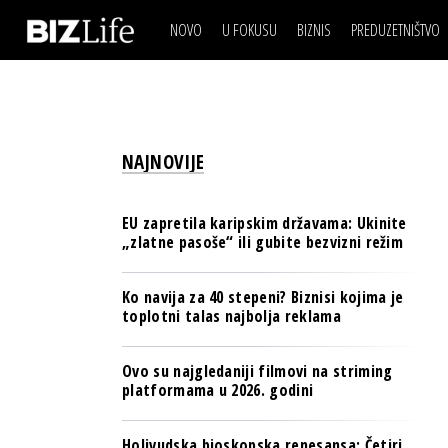
NOVO
U FOKUSU
BIZNIS
PREDUZETNIŠTVO
IZJAVA DANA
BIZNIS SCENA
VIDEO
REAL ESTATE
IZJAVA DANA
BIZNIS SCENA
BREND I KOMUNIKACI
VIDEO
REAL ESTATE
ESG & ENERGY
NAJNOVIJE
BREND I KOMUNIKACI
BANKE
ESG & ENERGY
OSIGURANJE
EU zapretila karipskim državama: Ukinite
BANKE
„zlatne pasoše“ ili gubite bezvizni režim
TECH I AI
OSIGURANJE
BIZNIS & SPORT
Ko navija za 40 stepeni? Biznisi kojima je
TECH I AI
toplotni talas najbolja reklama
PULS REGIONA
BIZNIS & SPORT
NOVO NA RAFU
Ovo su najgledaniji filmovi na striming
PULS REGIONA
platformama u 2026. godini
NOVO NA RAFU
Holivudska bioskopska renesansa: Četiri