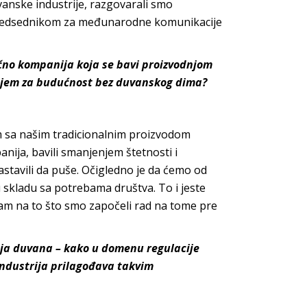
vanske industrije
, razgovarali smo
redsednikom za međunarodne komunikacije
ačno kompanija koja se bavi proizvodnjom
anjem za budućnost bez duvanskog dima?
m sa našim tradicionalnim proizvodom
anija, bavili smanjenjem štetnosti i
astavili da puše. Očigledno je da ćemo od
 u skladu sa
potrebama društva. To i jeste
am na to što smo započeli rad na tome pre
nja duvana – kako u domenu regulacije
ndustrija prilagođava takvim