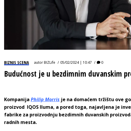
BIZNIS SCENA
autor
BIZLife
05/02/2024 | 10:47
0
Budućnost je u bezdimnim duvanskim p
Kompanija
Philip Morris
je na domaćem tržištu ove god
proizvod
IQOS Iluma
, a pored toga, najavljena je inve
fabrike za proizvodnju bezdimnih duvanskih proizvoda
radnih mesta.