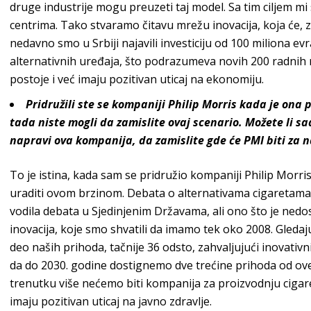
druge industrije mogu preuzeti taj model. Sa tim ciljem 
centrima. Tako stvaramo čitavu mrežu inovacija, koja će, za
nedavno smo u Srbiji najavili investiciju od 100 miliona ev
alternativnih uređaja, što podrazumeva novih 200 radnih me
postoje i već imaju pozitivan uticaj na
ekonomiju.
Pridružili ste se kompaniji
Philip Morris
kada je ona p
tada niste mogli da zamislite ovaj scenario. Možete li s
napravi ova kompanija, da zamislite gde će PMI biti za 
To je istina, kada sam se pridružio kompaniji
Philip Morri
uraditi ovom brzinom. Debata o alternativama cigaretama 
vodila debata u Sjedinjenim Državama, ali ono što je nedos
inovacija, koje smo shvatili da imamo tek oko 2008. Gleda
deo naših prihoda, tačnije 36 odsto, zahvaljujući inovativ
da do 2030. godine dostignemo dve trećine prihoda od ove
trenutku više nećemo biti kompanija za proizvodnju cigar
imaju pozitivan uticaj na javno
zdravlje.