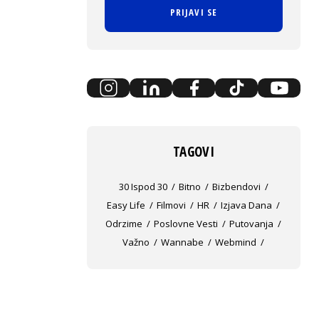
PRIJAVI SE
TAGOVI
30 Ispod 30
Bitno
Bizbendovi
Easy Life
Filmovi
HR
Izjava Dana
Odrzime
Poslovne Vesti
Putovanja
Važno
Wannabe
Webmind