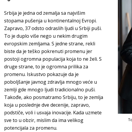
Srbija je jedna od zemalja sa najvišim
stopama pušenja u kontinentalnoj Evropi.
Zapravo, 37 odsto odraslih ljudi u Srbiji puši.
To je duplo više nego u nekim drugim
evropskim zemljama. S jedne strane, rekli
biste da je teško pokrenuti promenu jer
postoji ogromna populacija koja to ne želi. S
druge strane, to je ogromna prilika za
promenu. Iskustvo pokazuje da je
poboljšanje javnog zdravlja mnogo veće u
zemlji gde mnogo ljudi tradicionalno puši.
Takođe, ako posmatramo Srbiju, to je zemlja
koja u poslednje dve decenije, zapravo,
podstiče, voli i usvaja inovacije. Kada uzmete
sve to u obzir, mislim da ima velikog
To
potencijala z
a promenu.