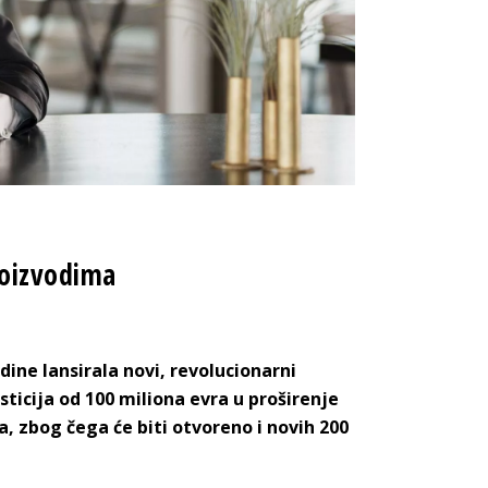
roizvodima
ine lansirala novi, revolucionarni
sticija od 100 miliona evra u proširenje
, zbog čega će biti otvoreno i novih 200