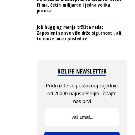
filma, četiri milijarde i jedna velika
poruka
Job hugging menja tržište rada:
Zaposleni se sve više drže sigurnosti, ali
to može imati posledice
BIZLIFE NEWSLETTER
Pridružite se poslovnoj zajednici
od 20000 najuspešnijih i čitajte
nas prvi