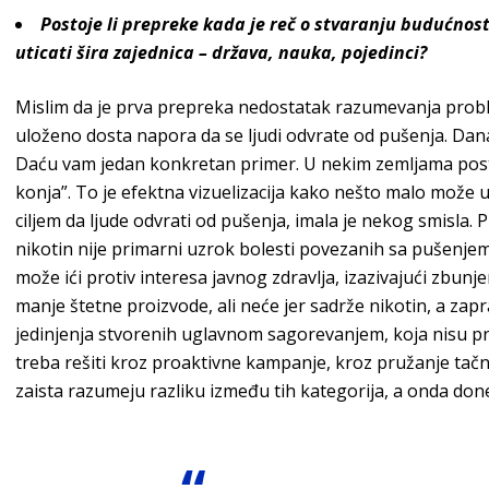
Postoje li prepreke kada je reč o stvaranju budućnos
uticati šira zajednica – država, nauka, pojedinci?
Mislim da je prva prepreka nedostatak razumevanja proble
uloženo dosta napora da se ljudi odvrate od pušenja. Dan
Daću vam jedan konkretan primer. U nekim zemljama posto
konja”. To je efektna vizuelizacija kako nešto malo može un
ciljem da ljude odvrati od pušenja, imala je nekog smisla.
nikotin nije primarni uzrok bolesti povezanih sa pušenjem
može ići protiv interesa javnog zdravlja, izazivajući zbunje
manje štetne proizvode, ali neće jer sadrže nikotin, a zap
jedinjenja stvorenih uglavnom sagorevanjem, koja nisu pr
treba rešiti kroz proaktivne kampanje, kroz pružanje tačn
zaista razumeju razliku između tih kategorija, a onda don