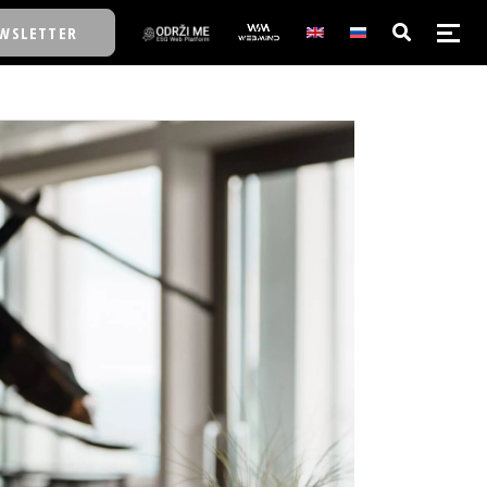
WSLETTER
E/SCHOOL
E/SCHOOL
A
A