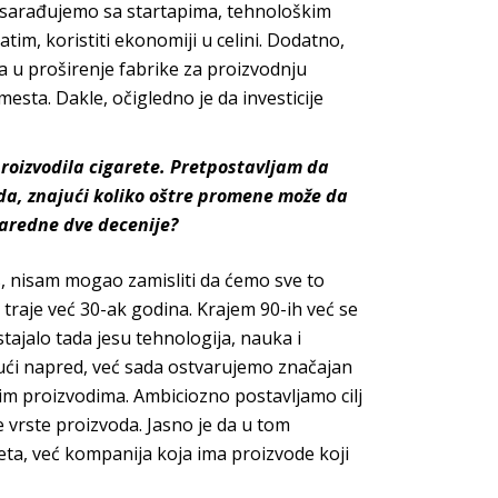
mi sarađujemo sa startapima, tehnološkim
tim, koristiti ekonomiji u celini. Dodatno,
ra u proširenje fabrike za proizvodnju
sta. Dakle, očigledno je da investicije
roizvodila cigarete. Pretpostavljam da
ada, znajući koliko oštre promene može da
naredne dve decenije?
s
, nisam mogao zamisliti da ćemo sve to
traje već 30-ak godina. Krajem 90-ih već se
tajalo tada jesu tehnologija, nauka i
jući napred, već sada ostvarujemo značajan
nim proizvodima. Ambiciozno postavljamo cilj
 vrste proizvoda. Jasno je da u tom
eta, već kompanija koja ima proizvode koji