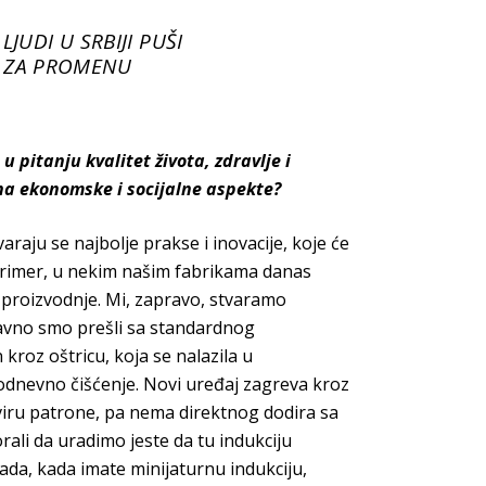
JUDI U SRBIJI PUŠI
A ZA PROMENU
pitanju kvalitet života, zdravlje i
i na ekonomske i socijalne aspekte?
araju se najbolje prakse i inovacije, koje će
 primer, u nekim našim fabrikama danas
e proizvodnje. Mi, zapravo, stvaramo
davno smo prešli sa standardnog
 kroz oštricu, koja se nalazila u
odnevno čišćenje. Novi uređaj zagreva kroz
viru patrone, pa nema direktnog dodira sa
ali da uradimo jeste da tu indukciju
da, kada imate minijaturnu indukciju,