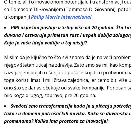
O tome, ali i o inovacionom potencijalu i transformaciji du
sa
Tomasom Di Đovanijem (Tommaso Di Giovanni), potp
u kompaniji
Philip Morris Inte
rnational
.
PMI uspešno posluje u Srbiji više od 20 godina. Šta t
duvana i ostvaruje primetan rast i uspeh dobija zalag
Koja je vaša ideja vodilja u toj misiji?
Mislim da je ključno
to što svi znamo da je najveći proble
njegov štetan uticaj na zdravlje. Zato smo se mi, kao komp
razvijanjem boljih rešenja za pušače koji bi u protivnom n
toga koristi imati i mi i čitava zajednica, jer ćemo biti više
ono što se danas očekuje od svake kompanije. Ponosan s
bilo koga drugog, zapravo, pre
20 godina.
Svedoci smo transformacije kada je u pitanju potroš
tako i u domenu potrošačkih navika. Kako se duvanska i
promenama? Koliko ima prostora za inovacije?