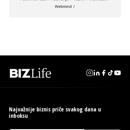
Webmind
Najvažnije biznis priče svakog dana u
inboksu