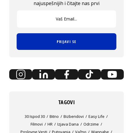
najuspešnijih i čitajte nas prvi
PRIJAVI SE
TAGOVI
30 Ispod 30
Bitno
Bizbendovi
Easy Life
Filmovi
HR
Izjava Dana
Odrzime
Poslovne Vesti
Putovanja
Važno
Wannabe