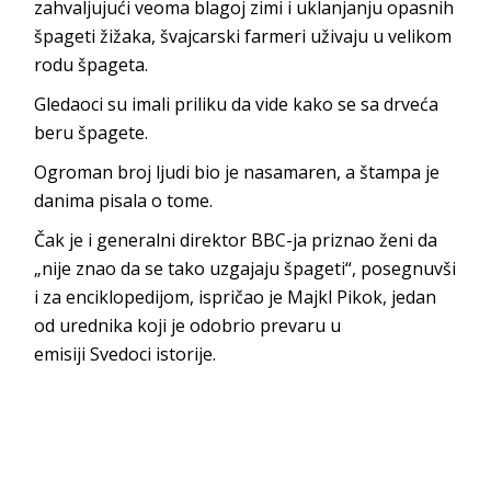
zahvaljujući veoma blagoj zimi i uklanjanju opasnih
špageti žižaka, švajcarski farmeri uživaju u velikom
rodu špageta.
Gledaoci su imali priliku da vide kako se sa drveća
beru špagete.
Ogroman broj ljudi bio je nasamaren, a štampa je
danima pisala o tome.
Čak je i generalni direktor BBC-ja priznao ženi da
„nije znao da se tako uzgajaju špageti“, posegnuvši
i za enciklopedijom, ispričao je Majkl Pikok, jedan
od urednika koji je odobrio prevaru u
emisiji Svedoci istorije.