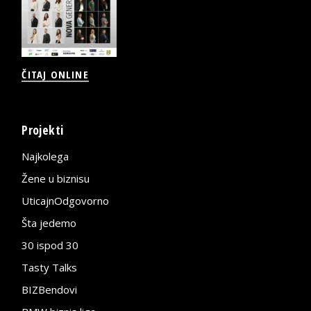
ČITAJ ONLINE
Projekti
Najkolega
Žene u biznisu
UticajnOdgovorno
Šta jedemo
30 ispod 30
Tasty Talks
BIZBendovi