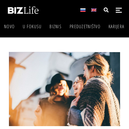
NOVO
U FOKUSU
BIZNIS
PREDUZETNIŠTVO
KARIJERA