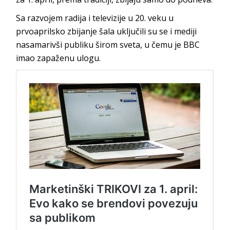
Sa razvojem radija i televizije u 20. veku u
prvoaprilsko zbijanje šala uključili su se i mediji
nasamarivši publiku širom sveta, u čemu je BBC
imao zapaženu ulogu.