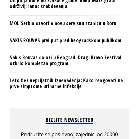
Od polja nane do žvakaće gume: Kako Mars gradi
održiviji lanac snabdevanja
MOL Serbia otvorila novu servisnu stanicu u Boru
SAKIS ROUVAS prvi put pred beogradskom publikom
Sakis Rouvas dolazi u Beograd: Dragi Bravo Festival
otkrio kompletan program
Leto bez neprijatnih iznenađenja: Kako reagovati na
prve simptome urinarne infekcije
BIZLIFE NEWSLETTER
Pridružite se poslovnoj zajednici od 20000