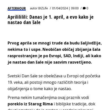
AFTERHOUR
autor
BIZLife
01/04/2024 | 09:00
0
Aprilililili: Danas je 1. april, a evo kako je
nastao dan šale
Prvog aprila se mnogi trude da budu šaljivdžije,
nekima to i uspe. Neobičan običaj zbijanja šala
rasprostranjen je po Evropi, SAD, Indiji, ali kako
je nastao dan šale nije sasvim rasvetljeno.
Svetski Dan šale
se obeležava u Evropi od početka
19. veka, ali postoji mnogo različitih teorija i
objašnjenja o tome kako je nastao.
Prema nekim tumačenjima ovaj praznik vodi
poreklo iz Starog Rima
i biblijske tradicije, dok