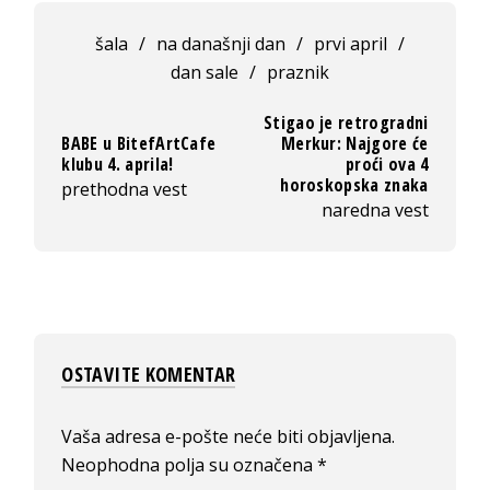
šala
/
na današnji dan
/
prvi april
/
dan sale
/
praznik
Stigao je retrogradni
BABE u BitefArtCafe
Merkur: Najgore će
klubu 4. aprila!
proći ova 4
horoskopska znaka
prethodna vest
naredna vest
OSTAVITE KOMENTAR
Vaša adresa e-pošte neće biti objavljena.
Neophodna polja su označena
*