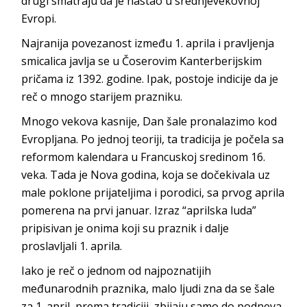
drugi smatraju da je nastao u srednjevekovnoj
Evropi.
Najranija povezanost između 1. aprila i pravljenja
smicalica javlja se u Čoserovim Kanterberijskim
pričama iz 1392. godine. Ipak, postoje indicije da je
reč o mnogo starijem prazniku.
Mnogo vekova kasnije, Dan šale pronalazimo kod
Evropljana. Po jednoj teoriji, ta tradicija je počela sa
reformom kalendara u Francuskoj sredinom 16.
veka. Tada je Nova godina, koja se dočekivala uz
male poklone prijateljima i porodici, sa prvog aprila
pomerena na prvi januar. Izraz “aprilska luda”
pripisivan je onima koji su praznik i dalje
proslavljali 1. aprila.
Iako je reč o jednom od najpoznatijih
međunarodnih praznika, malo ljudi zna da se šale
za 1. april, prema tradiciji, zbijaju samo do podneva.