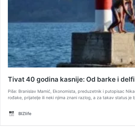
Tivat 40 godina kasnije: Od barke i del
Piše: Branislav Mamić, Ekonomista, preduzetnik i putopisac Nikada 
rođake, prijatelje ili neki njima znani razlog, a za takav status 
BIZlife