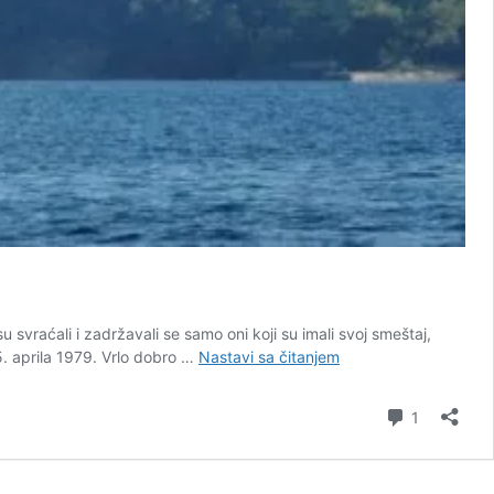
 svraćali i zadržavali se samo oni koji su imali svoj smeštaj,
Tivat
15. aprila 1979. Vrlo dobro …
Nastavi sa čitanjem
40
godina
komentar
1
kasnije:
Od
barke