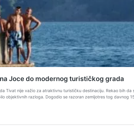
fina Joce do modernog turističkog grada
Tivat nije važio za atraktivnu turističku destinaciju. Rekao bih da su
je bilo objektivnih razloga. Dogodio se razoran zemljotres tog davnog 