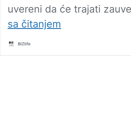
uvereni da će trajati zau
Prijatelji
sa čitanjem
danas,
stranci
sutra?
BIZlife
Da
li
ste
čuli
za
teoriju
o
PET
godina?