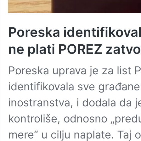
Poreska identifikov
ne plati POREZ zatvo
Poreska uprava je za list P
identifikovala sve građane 
inostranstva, i dodala da j
kontroliše, odnosno „pre
mere“ u cilju naplate. Taj 