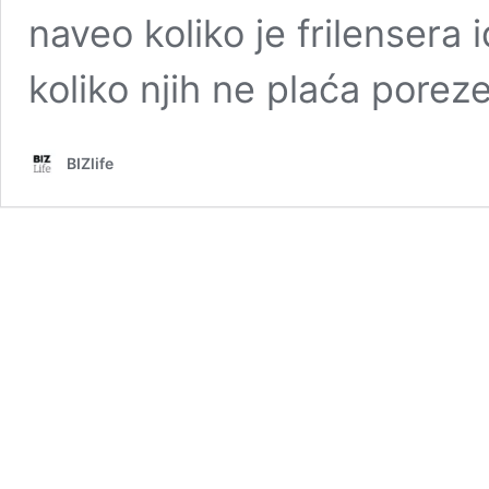
naveo koliko je frilensera i
koliko njih ne plaća pore
BIZlife