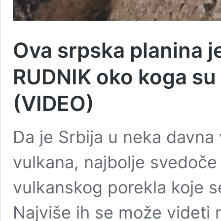
Ova srpska planina j
RUDNIK oko koga su s
(VIDEO)
Da je Srbija u neka davna
vulkana, najbolje svedoč
vulkanskog porekla koje s
Najviše ih se može videti n