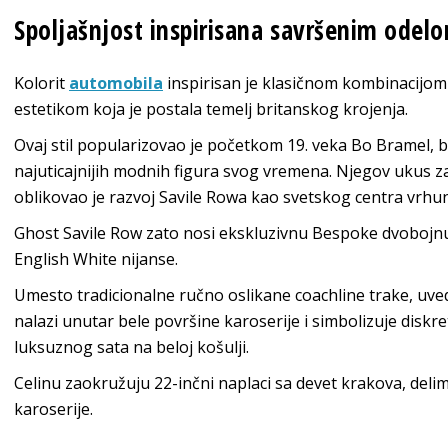
Spoljašnjost inspirisana savršenim odel
Kolorit
automobila
inspirisan je klasičnom kombinacijom
estetikom koja je postala temelj britanskog krojenja.
Ovaj stil popularizovao je početkom 19. veka Bo Bramel, bli
najuticajnijih modnih figura svog vremena. Njegov ukus za
oblikovao je razvoj Savile Rowa kao svetskog centra vrhu
Ghost Savile Row zato nosi ekskluzivnu Bespoke dvobojn
English White nijanse.
Umesto tradicionalne ručno oslikane coachline trake, uvede
nalazi unutar bele površine karoserije i simbolizuje diskr
luksuznog sata na beloj košulji.
Celinu zaokružuju 22-inčni naplaci sa devet krakova, delim
karoserije.