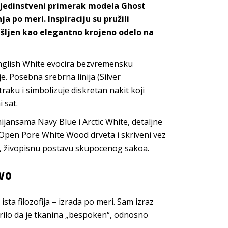
, jedinstveni primerak modela Ghost
 po meri. Inspiraciju su pružili
išljen kao elegantno krojeno odelo na
English White evocira bezvremensku
. Posebna srebrna linija (Silver
raku i simbolizuje diskretan nakit koji
 sat.
nijansama Navy Blue i Arctic White, detaljne
 Open Pore White Wood drveta i skriveni vez
u, živopisnu postavu skupocenog sakoa.
tvo
sta filozofija – izrada po meri. Sam izraz
rilo da je tkanina „bespoken“, odnosno