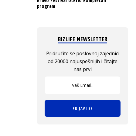
Bravo Festival otkrio kompletan
program
BIZLIFE NEWSLETTER
Pridružite se poslovnoj zajednici
od 20000 najuspešnijih i čitajte
nas prvi
PRIJAVI SE