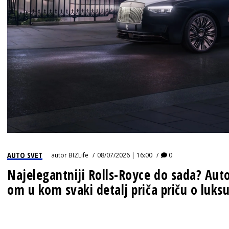
IZJAVA GODINE
AUTO SVET
autor
BIZLife
08/07/2026 | 16:00
0
Najelegantniji Rolls-Royce do sada? Auto
om u kom svaki detalj priča priču o luks