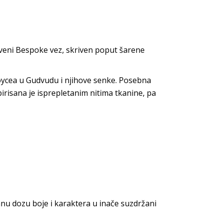
tveni Bespoke vez, skriven poput šarene
Roycea u Gudvudu i njihove senke. Posebna
spirisana je isprepletanim nitima tkanine, pa
vanu dozu boje i karaktera u inače suzdržani