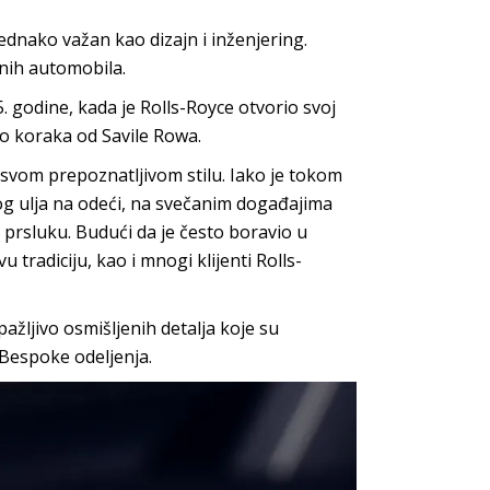
jednako važan kao dizajn i inženjering.
anih automobila.
5. godine, kada je Rolls-Royce otvorio svoj
ko koraka od Savile Rowa.
 svom prepoznatljivom stilu. Iako je tokom
og ulja na odeći, na svečanim događajima
prsluku. Budući da je često boravio u
tradiciju, kao i mnogi klijenti Rolls-
pažljivo osmišljenih detalja koje su
e Bespoke odeljenja.