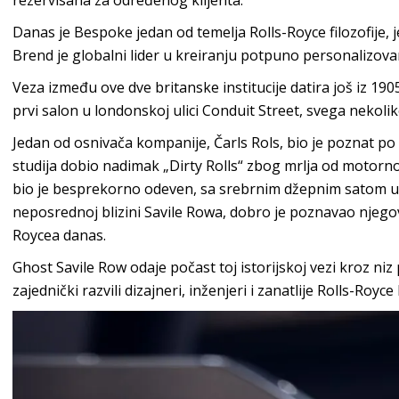
Danas je Bespoke jedan od temelja Rolls-Royce filozofije, 
Brend je globalni lider u kreiranju potpuno personalizov
Veza između ove dve britanske institucije datira još iz 190
prvi salon u londonskoj ulici Conduit Street, svega nekoli
Jedan od osnivača kompanije, Čarls Rols, bio je poznat po
studija dobio nadimak „Dirty Rolls“ zbog mrlja od motorn
bio je besprekorno odeven, sa srebrnim džepnim satom u 
neposrednoj blizini Savile Rowa, dobro je poznavao njegovu 
Roycea danas.
Ghost Savile Row odaje počast toj istorijskoj vezi kroz niz 
zajednički razvili dizajneri, inženjeri i zanatlije Rolls-Royc