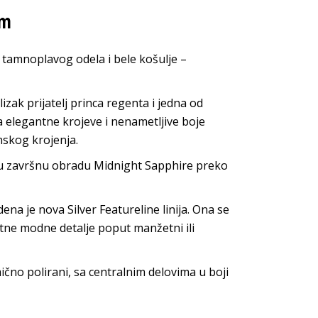
om
 tamnoplavog odela i bele košulje –
zak prijatelj princa regenta i jedna od
 elegantne krojeve i nenametljive boje
nskog krojenja.
u završnu obradu Midnight Sapphire preko
na je nova Silver Featureline linija. Ona se
etne modne detalje poput manžetni ili
ično polirani, sa centralnim delovima u boji