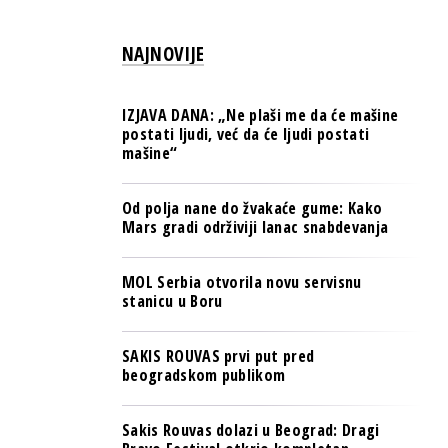
PULS REGIONA
NAJNOVIJE
NOVO NA RAFU
IZJAVA DANA: „Ne plaši me da će mašine
postati ljudi, već da će ljudi postati
mašine“
Od polja nane do žvakaće gume: Kako
Mars gradi održiviji lanac snabdevanja
MOL Serbia otvorila novu servisnu
stanicu u Boru
SAKIS ROUVAS prvi put pred
beogradskom publikom
Sakis Rouvas dolazi u Beograd: Dragi