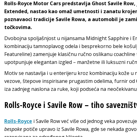
Rolls-Royce Motor Cars predstavlja Ghost Savile Row
Extended, nastao kao omaž umetnosti i zanatu krojenja
poznavaoci tradicije Savile Rowa, a automobil je zam
točkovima.
Dvobojna spoljašnjost u nijansama Midnight Sapphire i 
kombinaciju tamnoplavog odela i besprekorno bele košulje
Featureline) zamenjuje klasičnu ručno oslikanu coachline t
upotpunjuje elegantan izgled – manžetne ili luksuzni ručni
Motiv se nastavlja i u enterijeru kroz kombinaciju kože u 
vezove, štepove inspirisane prugastim odelima, furnir od
iza zadnjeg naslona za ruke, koji podseća na neočekivan
Rolls-Royce i Savile Row – tiho savezniš
Rolls-Royce
i Savile Row već više od jednog veka povezuje i
bespoke
potiče upravo iz Savile Rowa, gde se nekada govo
rezervisana za određenog klijenta.