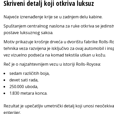
Skriveni detalj koji otkriva luksuz
Najveće iznenađenje krije se u zadnjem delu kabine.
Spuštanjem centralnog naslona za ruke otkriva se jedins
postave luksuznog sakoa.
Motiv prikazuje krošnje drveća u dvorištu fabrike Rolls-
tehnika veza razvijena je isključivo za ovaj automobil i in
vez vizuelno podseća na komad tekstila utkan u kožu.
Reč je o najzahtevnijem vezu u istoriji Rolls-Roycea:
sedam različitih boja,
devet sati rada,
250.000 uboda,
1.830 metara konca.
Rezultat je upečatljiv umetnički detalj koji unosi neočeki
enterijer.