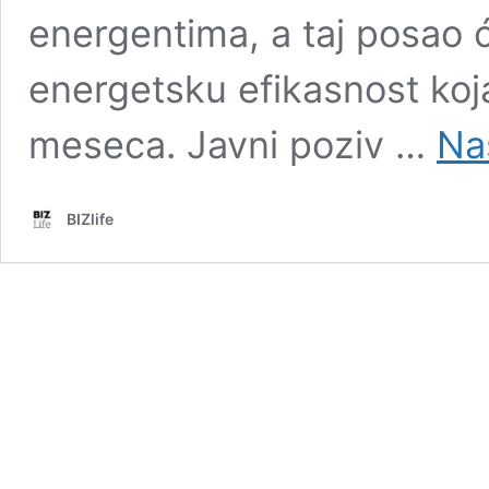
energentima, a taj posao 
energetsku efikasnost koj
meseca. Javni poziv …
Na
BIZlife