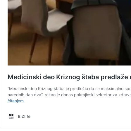
Medicinski deo Kriznog štaba predlaž
“Medicnski deo Kriznog štaba je predložio da se maksimalno spr
narednih dan dva”, rekao je danas pokrajinski sekretar za zdra
Medicinski
čitanjem
deo
Kriznog
BIZlife
štaba
predlaže