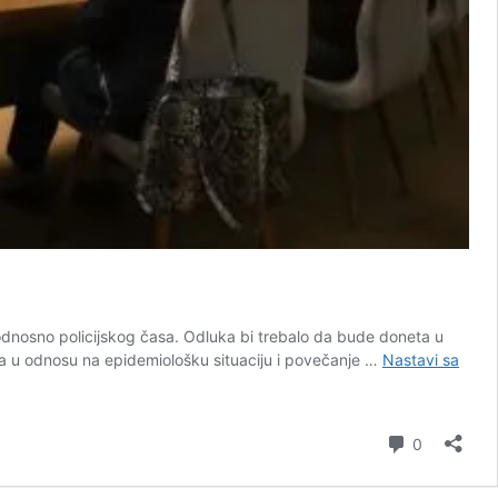
odnosno policijskog časa. Odluka bi trebalo da bude doneta u
ma u odnosu na epidemiološku situaciju i povečanje …
Nastavi sa
komentar
0