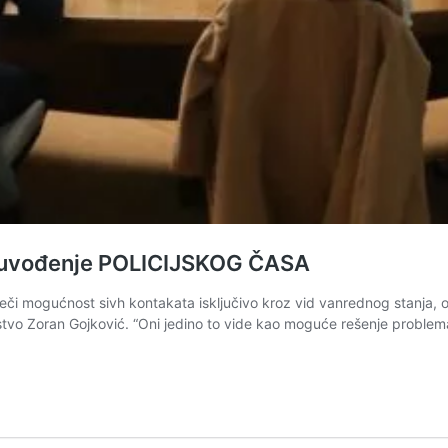
e uvođenje POLICIJSKOG ČASA
eči mogućnost sivh kontakata isključivo kroz vid vanrednog stanja, 
vstvo Zoran Gojković. “Oni jedino to vide kao moguće rešenje proble