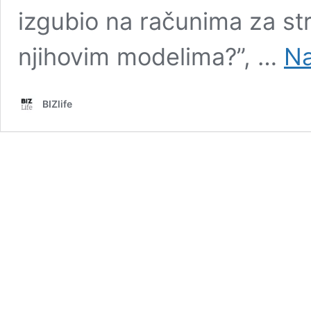
izgubio na računima za struj
njihovim modelima?”, …
Na
BIZlife