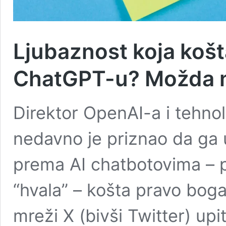
Ljubaznost koja košta
ChatGPT-u? Možda ne
Direktor OpenAI-a i tehno
nedavno je priznao da ga 
prema AI chatbotovima – p
“hvala” – košta pravo boga
mreži X (bivši Twitter) up