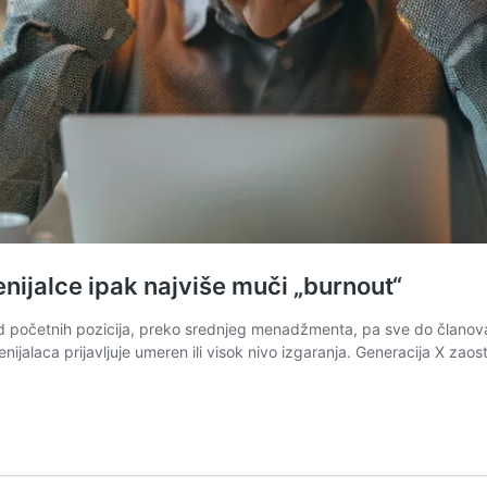
lenijalce ipak najviše muči „burnout“
, od početnih pozicija, preko srednjeg menadžmenta, pa sve do člano
jalaca prijavljuje umeren ili visok nivo izgaranja. Generacija X zao