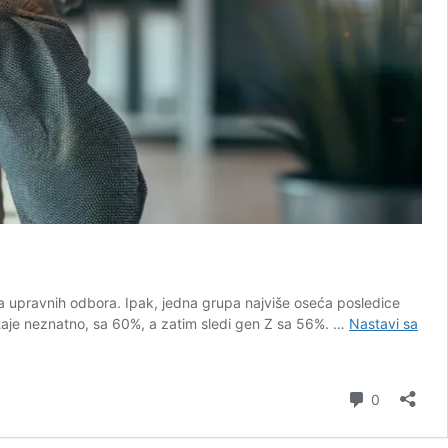
va upravnih odbora. Ipak, jedna grupa najviše oseća posledice
staje neznatno, sa 60%, a zatim sledi gen Z sa 56%. …
Nastavi sa
komentar
0