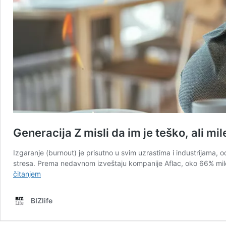
Generacija Z misli da im je teško, ali mi
Izgaranje (burnout) je prisutno u svim uzrastima i industrijama
stresa. Prema nedavnom izveštaju kompanije Aflac, oko 66% mileni
Generacija
čitanjem
Z
misli
BIZlife
da
im