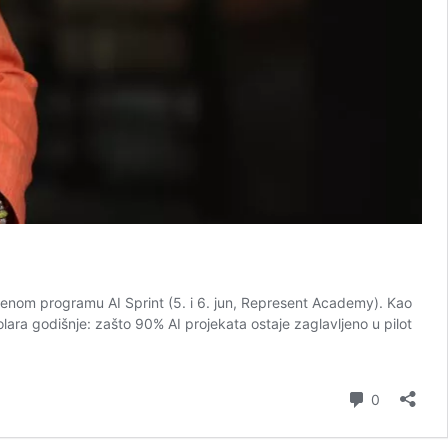
orenom programu AI Sprint (5. i 6. jun, Represent Academy). Kao
ara godišnje: zašto 90% AI projekata ostaje zaglavljeno u pilot
komentar
0