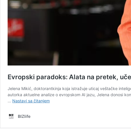
Evropski paradoks: Alata na pretek, uč
Jelena Mikić, doktorantkinja koja istražuje uticaj veštačke int
autorka aktuelne analize o evropskom AI jazu, Jelena donosi konk
Evropski
…
Nastavi sa čitanjem
paradoks:
Alata
BIZlife
na
pretek,