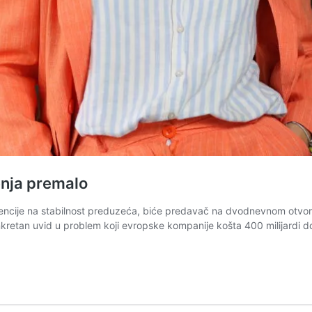
enja premalo
eligencije na stabilnost preduzeća, biće predavač na dvodnevnom otv
retan uvid u problem koji evropske kompanije košta 400 milijardi dol