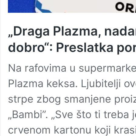
„Draga Plazma, nadam 
dobro“: Preslatka po
Na rafovima u supermarke
Plazma keksa. Ljubitelji o
strpe zbog smanjene proiz
„Bambi”. „Sve što ti treba j
crvenom kartonu koji kras