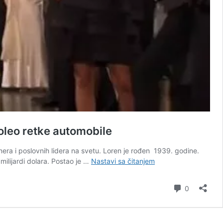
voleo retke automobile
jnera i poslovnih lidera na svetu. Loren je rođen 1939. godine.
Dizajner
milijardi dolara. Postao je …
Nastavi sa čitanjem
koji
je
komentar
0
oblikovao
stil
generacija