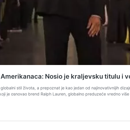
a Amerikanaca: Nosio je kraljevsku titulu i 
lobalni stil života, a prepoznat je kao jedan od najinovativnijih diza
r, koji je osnovao brend Ralph Lauren, globalno preduzeće vredno više 