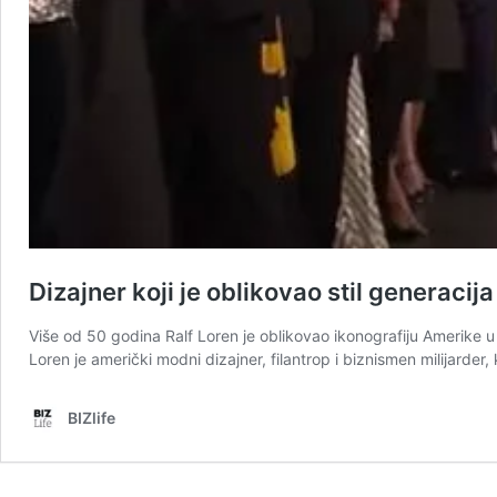
Dizajner koji je oblikovao stil generacij
Više od 50 godina Ralf Loren je oblikovao ikonografiju Amerike u g
Loren je američki modni dizajner, filantrop i biznismen milijarde
BIZlife