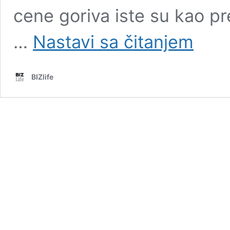
cene goriva iste su kao p
Nove
…
Nastavi sa čitanjem
CENE
GORIVA:
Koliko
BIZlife
će
građani
plaćati
dizel
i
benzin?