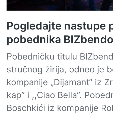
Pogledajte nastupe 
pobednika BIZbendo
Pobedničku titulu BIZbend
stručnog žirija, odneo je 
kompanije „Dijamant“ iz Z
kap” i ,,Ciao Bella”. Pobedn
Boschkići iz kompanije R