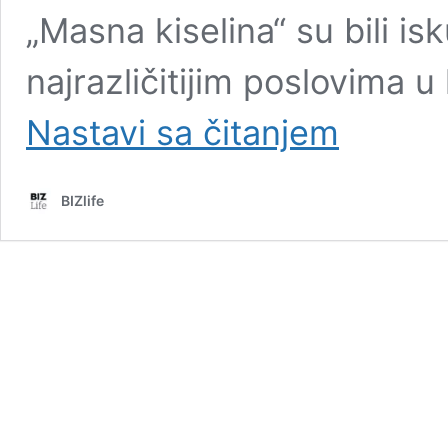
„Masna kiselina“ su bili is
najrazličitijim poslovima 
Pogledajte
Nastavi sa čitanjem
nastupe
prošlogodišnjih
pobednika
BIZlife
BIZbendova
(VIDEO)