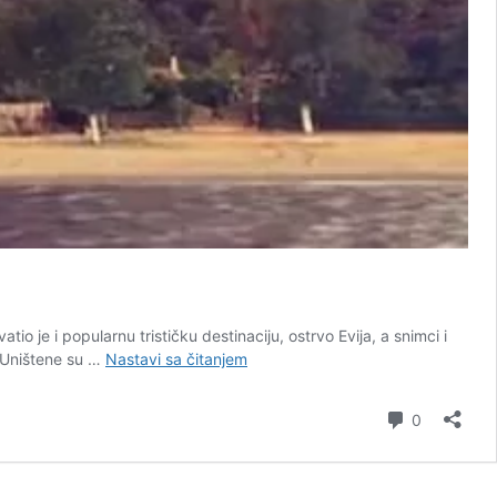
 je i popularnu trističku destinaciju, ostrvo Evija, a snimci i
APOKALIPTIČNI
. Uništene su …
Nastavi sa čitanjem
snimci
sa
komentar
0
Evije:
Grčko
ostrvo