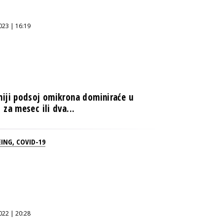
023 | 16:19
niji podsoj omikrona dominiraće u
 za mesec ili dva...
EING
,
COVID-19
022 | 20:28