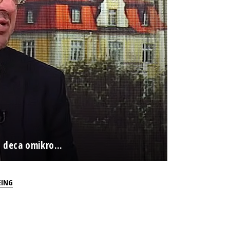
 deca omikro...
EING