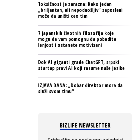
Toksičnost je zarazna: Kako jedan
„briljantan, ali nepodnošljiv“ zaposleni
može da uništi ceo tim
7 japanskih životnih filozofija koje
mogu da vam pomognu da pobedite
lenjost i ostanete motivisani
Dok AI giganti grade ChatGPT, srpski
startap pravi AI koji razume naše jezike
IZJAVA DANA: „Dobar direktor mora da
služi svom timu“
BIZLIFE NEWSLETTER