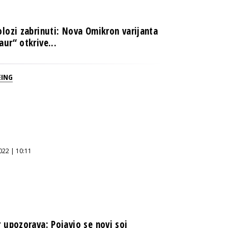
olozi zabrinuti: Nova Omikron varijanta
aur“ otkrive...
EING
022 | 10:11
r upozorava: Pojavio se novi soj