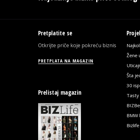
Pretplatite se
Proje
Otkrijte priče koje pokreću biznis
Najko
Žene u
PRETPLATA NA MAGAZIN
Utica
Šta j
30 is
Prelistaj magazin
Tasty
BIZBe
BMW bi
Bizlif