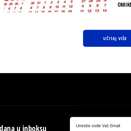
OMIKR
UČITAJ VIŠE
 dana u inboksu