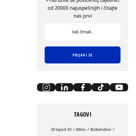
Pridružite se poslovnoj zajednici
od 20000 najuspešnijih i čitajte
nas prvi
PRIJAVI SE
TAGOVI
30 Ispod 30
Bitno
Bizbendovi