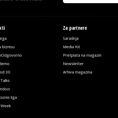
kti
Za partnere
lega
Saradnja
 biznisu
Media Kit
jnOdgovorno
Pretplata na magazin
edemo
Newsletter
pod 30
Arhiva magazina
 Talks
ndovi
znis liga
e Week