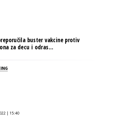
reporučila buster vakcine protiv
ona za decu i odras...
EING
022 | 15:40