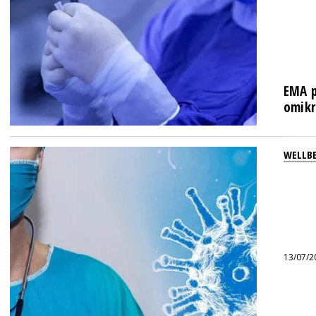
EMA p
omikr
WELLB
13/07/2