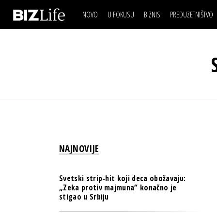
NOVO
U FOKUSU
BIZNIS
PREDUZETNIŠTVO
IZJAVA DANA
BIZNIS SCENA
VIDEO
REAL ESTATE
IZJAVA DANA
BIZNIS SCENA
BREND I KOMUNIKACI
VIDEO
REAL ESTATE
ESG & ENERGY
BREND I KOMUNIKACI
BANKE
ESG & ENERGY
OSIGURANJE
BANKE
TECH I AI
OSIGURANJE
BIZNIS & SPORT
NAJNOVIJE
TECH I AI
PULS REGIONA
BIZNIS & SPORT
NOVO NA RAFU
Svetski strip-hit koji deca obožavaju:
PULS REGIONA
„Zeka protiv majmuna“ konačno je
stigao u Srbiju
NOVO NA RAFU