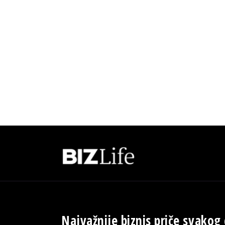
Najvažnije biznis priče svakog