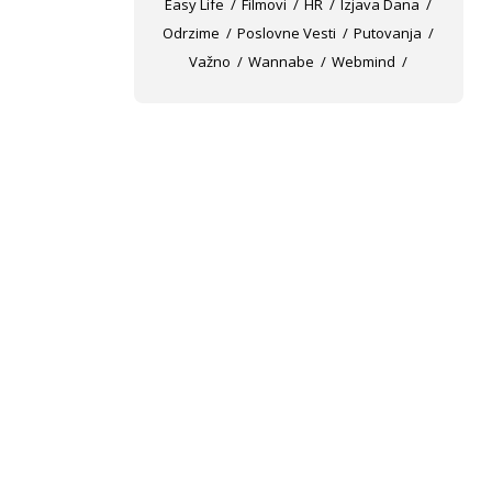
Easy Life
Filmovi
HR
Izjava Dana
Odrzime
Poslovne Vesti
Putovanja
Važno
Wannabe
Webmind