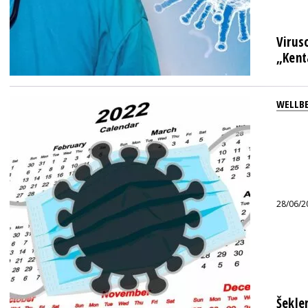
Virus
„Kent
WELLB
28/06/2
Šekle